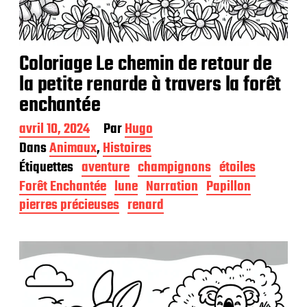
Coloriage Le chemin de retour de
la petite renarde à travers la forêt
enchantée
D
avril 10, 2024
Par
Hugo
a
Dans
Animaux
,
Histoires
t
Étiquettes
aventure
champignons
étoiles
e
d
Forêt Enchantée
lune
Narration
Papillon
e
pierres précieuses
renard
p
u
b
l
i
c
a