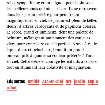
d
robot sympathique et un mignon petit lapin sont
e
les meilleurs amis qui aiment l’art. Ils se retrouvent
p
u
dans leur jardin préféré pour peindre un
b
magnifique arc-en-ciel. Le jardin est plein de belles
l
fleurs, d’arbres verdoyants et de papillons colorés.
i
Le robot, grand et lumineux, tient une palette de
c
a
peinture, mélangeant patiemment des couleurs
t
vives pour créer l’arc-en-ciel parfait. A ses côtés, le
i
lapin, doux et pelucheux, brandit un grand
o
pinceau prêt à ajouter sa couleur préférée à l’arc-
n
en-ciel. Cette scène encourage les enfants à colorier
tout en stimulant leur créativité et imagination.
Étiquettes
amitié
Arc-en-ciel
Art
jardin
Lapin
robot