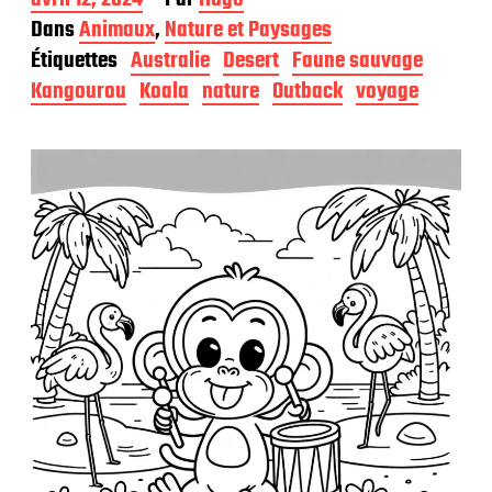
a
Dans
Animaux
,
Nature et Paysages
t
Étiquettes
Australie
Desert
Faune sauvage
e
d
Kangourou
Koala
nature
Outback
voyage
e
p
u
b
l
i
c
a
t
i
o
n