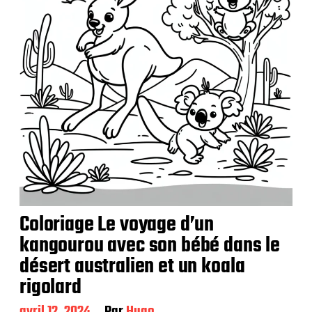
t
i
o
n
Coloriage Le voyage d’un
kangourou avec son bébé dans le
désert australien et un koala
rigolard
D
avril 12, 2024
Par
Hugo