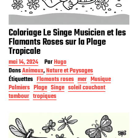
Coloriage Le Singe Musicien et les
Flamants Roses sur la Plage
Tropicale
D
mai 14, 2024
Par
Hugo
a
Dans
Animaux
,
Nature et Paysages
t
Étiquettes
Flamants roses
mer
Musique
e
d
Palmiers
Plage
Singe
soleil couchant
e
tambour
tropiques
p
u
b
l
i
c
a