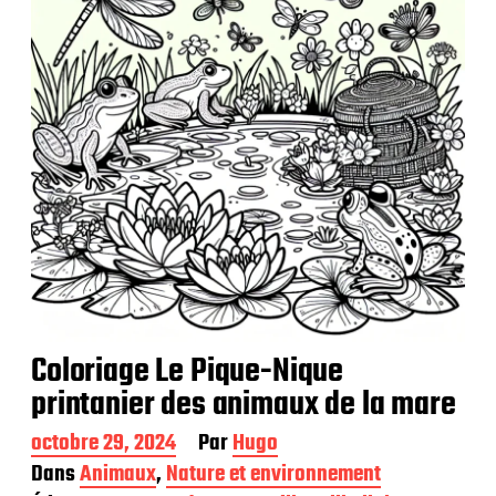
t
i
o
n
Coloriage Le Pique-Nique
printanier des animaux de la mare
D
octobre 29, 2024
Par
Hugo
a
Dans
Animaux
,
Nature et environnement
t