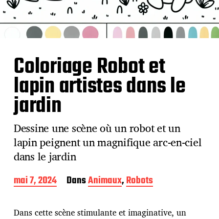
Coloriage Robot et
lapin artistes dans le
jardin
Dessine une scène où un robot et un
lapin peignent un magnifique arc-en-ciel
dans le jardin
D
mai 7, 2024
Dans
Animaux
,
Robots
a
t
e
Dans cette scène stimulante et imaginative, un