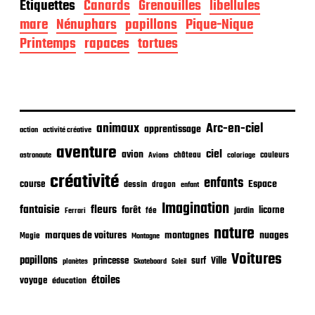
Étiquettes
Canards
Grenouilles
libellules
e
d
mare
Nénuphars
papillons
Pique-Nique
e
Printemps
rapaces
tortues
p
u
b
l
i
c
animaux
Arc-en-ciel
apprentissage
action
activité créative
a
t
aventure
ciel
avion
château
coloriage
couleurs
astronaute
Avions
i
o
créativité
enfants
Espace
course
dessin
dragon
enfant
n
Imagination
fantaisie
fleurs
forêt
licorne
jardin
fée
Ferrari
nature
nuages
marques de voitures
montagnes
Magie
Montagne
Voitures
papillons
princesse
surf
Ville
planètes
Skateboard
Soleil
étoiles
voyage
éducation