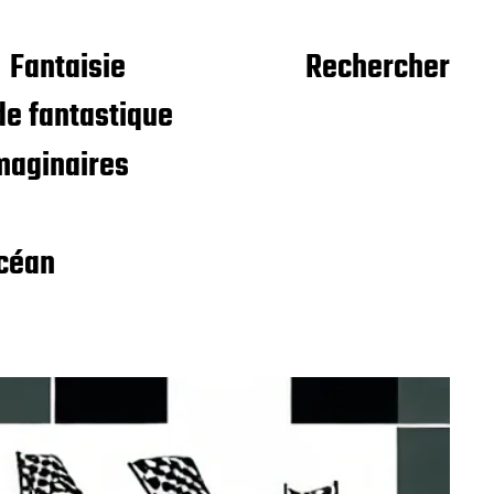
Fantaisie
Rechercher
e fantastique
maginaires
céan