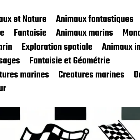
aux et Nature
Animaux fantastiques
ce
Fantaisie
Animaux marins
Mond
rin
Exploration spatiale
Animaux i
sages
Fantaisie et Géométrie
atures marines
Creatures marines
O
ur