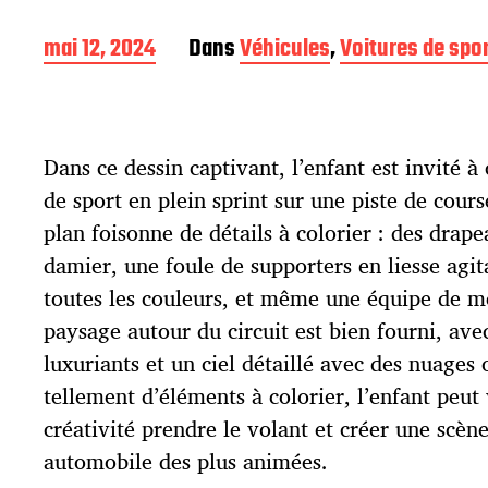
D
mai 12, 2024
Dans
Véhicules
,
Voitures de spo
a
t
e
d
Dans ce dessin captivant, l’enfant est invité à
e
p
de sport en plein sprint sur une piste de cours
u
plan foisonne de détails à colorier : des drap
b
l
damier, une foule de supporters en liesse ag
i
toutes les couleurs, et même une équipe de mé
c
paysage autour du circuit est bien fourni, ave
a
t
luxuriants et un ciel détaillé avec des nuages 
i
tellement d’éléments à colorier, l’enfant peut 
o
créativité prendre le volant et créer une scèn
n
automobile des plus animées.