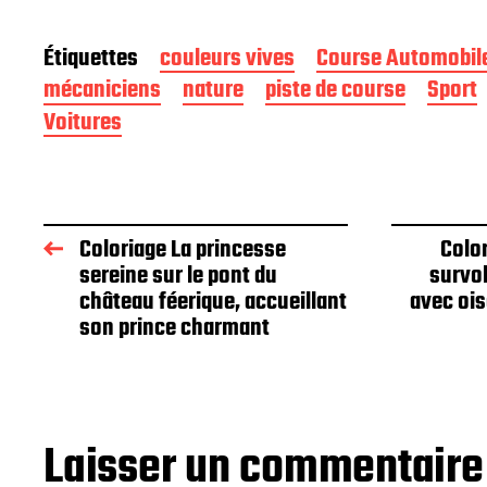
Étiquettes
couleurs vives
Course Automobil
mécaniciens
nature
piste de course
Sport
Voitures
Coloriage La princesse
Colo
sereine sur le pont du
survol
château féerique, accueillant
avec ois
son prince charmant
Laisser un commentaire