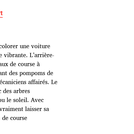
rt
 colorer une voiture
e vibrante. L’arrière-
eaux de course à
itant des pompoms de
caniciens affairés. Le
c des arbres
ou le soleil. Avec
vraiment laisser sa
e de course