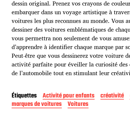
p
dessin original. Prenez vos crayons de couleu
u
embarquer dans un voyage artistique à traver
b
l
voitures les plus reconnues au monde. Vous au
i
dessiner des voitures emblématiques de chaq
c
vous permettra non seulement de vous amuser
a
t
d’apprendre à identifier chaque marque par s
i
Peut-être que vous dessinerez votre voiture de
o
activité parfaite pour éveiller la curiosité de
n
de l’automobile tout en stimulant leur créativi
Étiquettes
Activité pour enfants
créativité
marques de voitures
Voitures