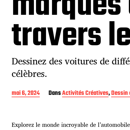
marques 
travers l
Dessinez des voitures de dif
célèbres.
D
mai 6, 2024
Dans
Activités Créatives
,
Dessin 
a
t
e
d
Explorez le monde incroyable de l’automobile
e