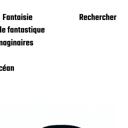
Fantaisie
Rechercher
e fantastique
maginaires
céan