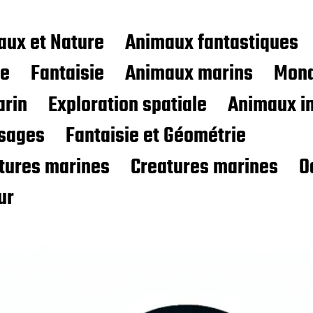
aux et Nature
Animaux fantastiques
ce
Fantaisie
Animaux marins
Mond
rin
Exploration spatiale
Animaux i
sages
Fantaisie et Géométrie
atures marines
Creatures marines
O
ur