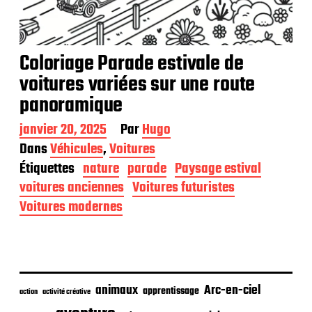
Coloriage Parade estivale de
voitures variées sur une route
panoramique
D
janvier 20, 2025
Par
Hugo
a
Dans
Véhicules
,
Voitures
t
Étiquettes
nature
parade
Paysage estival
e
d
voitures anciennes
Voitures futuristes
e
Voitures modernes
p
u
b
l
i
c
animaux
Arc-en-ciel
apprentissage
action
activité créative
a
t