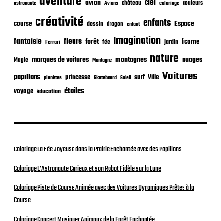
aventure
ciel
avion
château
coloriage
couleurs
astronaute
Avions
i
o
créativité
enfants
Espace
course
dessin
dragon
enfant
n
Imagination
fantaisie
fleurs
forêt
licorne
jardin
fée
Ferrari
nature
nuages
marques de voitures
montagnes
Magie
Montagne
Voitures
papillons
princesse
surf
Ville
planètes
Skateboard
Soleil
étoiles
voyage
éducation
Coloriage La Fée Joyeuse dans la Prairie Enchantée avec des Papillons
Coloriage L’Astronaute Curieux et son Robot Fidèle sur la Lune
Coloriage Piste de Course Animée avec des Voitures Dynamiques Prêtes à la
Course
Coloriage Concert Musiquer Animaux de la Forêt Enchantée