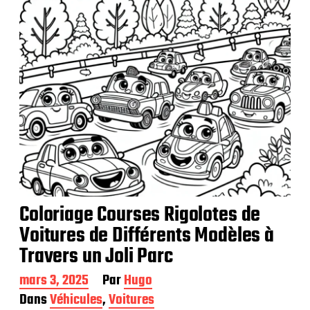
t
i
o
n
Coloriage Courses Rigolotes de
Voitures de Différents Modèles à
Travers un Joli Parc
D
mars 3, 2025
Par
Hugo
a
Dans
Véhicules
,
Voitures
t