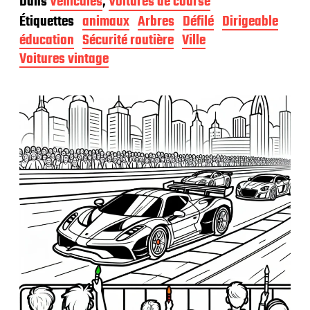
Dans
Véhicules
,
Voitures de course
t
Étiquettes
animaux
Arbres
Défilé
Dirigeable
e
d
éducation
Sécurité routière
Ville
e
Voitures vintage
p
u
b
l
i
c
a
t
i
o
n