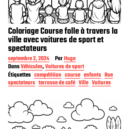
Coloriage Course folle à travers la
ville avec voitures de sport et
spectateurs
D
septembre 2, 2024
Par
Hugo
a
Dans
Véhicules
,
Voitures de sport
t
Étiquettes
compétition
course
enfants
Rue
e
d
spectateurs
terrasse de café
Ville
Voitures
e
p
u
b
l
i
c
a