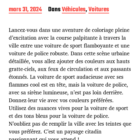
D
mars 31, 2024
Dans
Véhicules
,
Voitures
a
t
e
Lancez-vous dans une aventure de coloriage pleine
d
d’excitation avec la course palpitante à travers la
e
ville entre une voiture de sport flamboyante et une
p
u
voiture de police robuste. Dans cette scène urbaine
b
détaillée, vous allez ajouter des couleurs aux hauts
l
gratte-ciels, aux feux de circulation et aux passants
i
étonnés. La voiture de sport audacieuse avec ses
c
a
flammes cool est en tête, mais la voiture de police,
t
avec sa sirène lumineuse, n’est pas loin derrière.
i
Donnez-leur vie avec vos couleurs préférées.
o
Utilisez des nuances vives pour la voiture de sport
n
et des tons bleus pour la voiture de police.
N’oubliez pas de remplir la ville avec les teintes que
vous préférez. C’est un paysage citadin
passionnant qui vous attend !