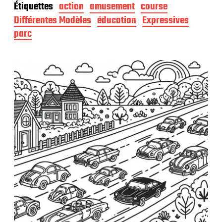
Étiquettes
action
amusement
course
e
d
Différentes Modèles
éducation
Expressives
e
parc
p
u
b
l
i
c
a
t
i
o
n