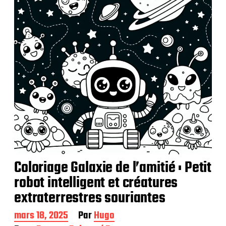
a
t
i
o
n
Coloriage Galaxie de l’amitié : Petit
robot intelligent et créatures
extraterrestres souriantes
D
mars 18, 2025
Par
Hugo
a