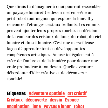
t
e
Que dirais-tu d’imaginer à quoi pourrait ressembler
d
un paysage lunaire? Ce dessin met en scène un
e
petit robot tout mignon qui explore la lune. Il y
p
u
rencontre d’étranges cristaux brillants. Les enfants
b
peuvent ajouter leurs propres touches en décidant
l
de la couleur des cristaux de lune, du robot, du ciel
i
lunaire et du sol lunaire. C’est une merveilleuse
c
a
façon d’apprendre tout en développant tes
t
compétences artistiques. Amuse-toi également à
i
créer de l’ombre et de la lumière pour donner une
o
vraie profondeur à ton dessin. Quelle aventure
n
débordante d’idée créative et de découverte
spatiale!
Étiquettes
Adventure spatiale
art créatif
Cristaux
découverte
dessin
Espace
Imagination
lune
Paysage lunar
robot