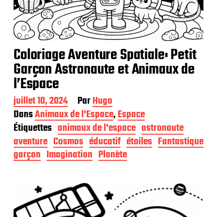
Coloriage Aventure Spatiale: Petit
Garçon Astronaute et Animaux de
l’Espace
D
juillet 10, 2024
Par
Hugo
a
Dans
Animaux de l'Espace
,
Espace
t
Étiquettes
animaux de l'espace
astronaute
e
d
aventure
Cosmos
éducatif
étoiles
Fantastique
e
garçon
Imagination
Planète
p
u
b
l
i
c