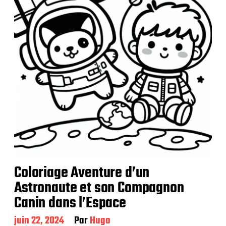
a
t
i
o
n
Coloriage Aventure d’un
Astronaute et son Compagnon
Canin dans l’Espace
D
juin 22, 2024
Par
Hugo