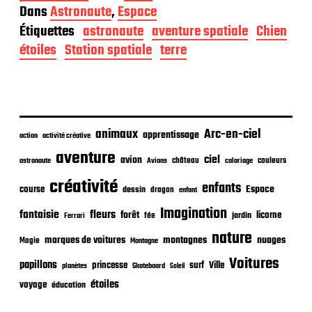
a
Dans
Astronaute
,
Espace
t
Étiquettes
astronaute
aventure spatiale
Chien
e
d
étoiles
Station spatiale
terre
e
p
u
b
l
i
animaux
Arc-en-ciel
apprentissage
action
activité créative
c
aventure
a
ciel
avion
château
coloriage
couleurs
astronaute
Avions
t
créativité
i
enfants
Espace
course
dessin
dragon
enfant
o
Imagination
n
fantaisie
fleurs
forêt
licorne
jardin
fée
Ferrari
nature
nuages
marques de voitures
montagnes
Magie
Montagne
Voitures
papillons
princesse
surf
Ville
planètes
Skateboard
Soleil
étoiles
voyage
éducation