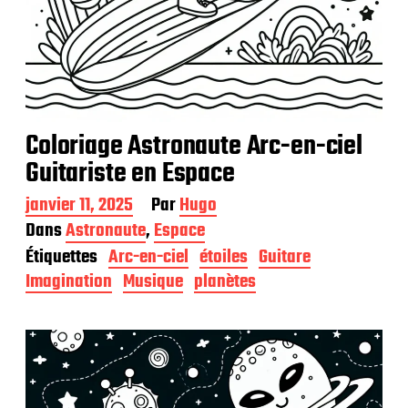
Coloriage Astronaute Arc-en-ciel
Guitariste en Espace
D
janvier 11, 2025
Par
Hugo
a
Dans
Astronaute
,
Espace
t
Étiquettes
Arc-en-ciel
étoiles
Guitare
e
d
Imagination
Musique
planètes
e
p
u
b
l
i
c