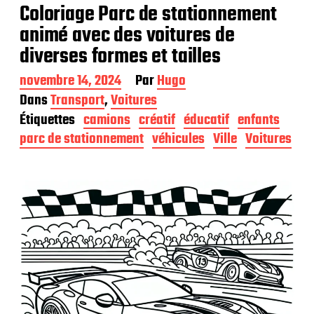
Coloriage Parc de stationnement
animé avec des voitures de
diverses formes et tailles
D
novembre 14, 2024
Par
Hugo
a
Dans
Transport
,
Voitures
t
Étiquettes
camions
créatif
éducatif
enfants
e
d
parc de stationnement
véhicules
Ville
Voitures
e
p
u
b
l
i
c
a
t
i
o
n