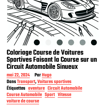
Coloriage Course de Voitures
Sportives Faisant la Course sur un
Circuit Automobile Sinueux
D
mai 22, 2024
Par
Hugo
a
Dans
Transport
,
Voitures sportives
t
Étiquettes
aventure
Circuit Automobile
e
d
Course Automobile
Sport
Vitesse
e
voiture de course
p