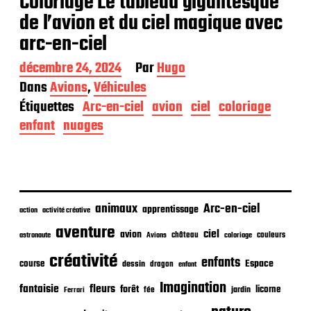
Coloriage Le tableau gigantesque
de l’avion et du ciel magique avec
arc-en-ciel
D
décembre 24, 2024
Par
Hugo
a
Dans
Avions
,
Véhicules
t
Étiquettes
Arc-en-ciel
avion
ciel
coloriage
e
d
enfant
nuages
e
p
u
b
l
i
animaux
Arc-en-ciel
apprentissage
action
activité créative
c
aventure
a
ciel
avion
château
coloriage
couleurs
astronaute
Avions
t
créativité
i
enfants
Espace
course
dessin
dragon
enfant
o
Imagination
n
fantaisie
fleurs
forêt
licorne
jardin
fée
Ferrari