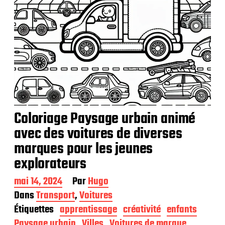
Coloriage Paysage urbain animé
avec des voitures de diverses
marques pour les jeunes
explorateurs
D
mai 14, 2024
Par
Hugo
a
Dans
Transport
,
Voitures
t
Étiquettes
apprentissage
créativité
enfants
e
d
Paysage urbain
Villes
Voitures de marque