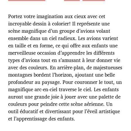
a
t
e
Portez votre imagination aux cieux avec cet
d
incroyable dessin à colorier! Il représente une
e
scène magnifique d’un groupe d’avions volant
p
u
ensemble dans un ciel radieux. Les avions varient
b
en taille et en forme, ce qui offre aux enfants une
l
merveilleuse occasion d’apprendre les différents
i
types d’avions tout en s’amusant à leur donner vie
c
a
avec des couleurs. En arrière-plan, de majestueuses
t
montagnes bordent l’horizon, ajoutant une belle
i
profondeur au paysage. Pour couronner le tout, un
o
magnifique arc-en-ciel traverse le ciel. Les enfants
n
auront une grande joie à jouer avec une palette de
couleurs pour peindre cette scène aérienne. Un
outil éducatif et divertissant pour l’éveil artistique
et l’apprentissage des enfants.