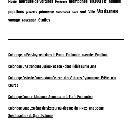
nature
nuages
marques de voitures
montagnes
Magie
Montagne
Voitures
papillons
princesse
surf
Ville
planètes
Skateboard
Soleil
étoiles
voyage
éducation
Coloriage La Fée Joyeuse dans la Prairie Enchantée avec des Papillons
Coloriage L’Astronaute Curieux et son Robot Fidèle sur la Lune
Coloriage Piste de Course Animée avec des Voitures Dynamiques Prêtes à la
Course
Coloriage Concert Musiquer Animaux de la Forêt Enchantée
Coloriage Saut Extrême de Skateur au-dessus du T-Rex : une Scène
Spectaculaire du Sport Extreme