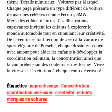
thème ‘Détails minutieux : Voitures par Marque’.
p
u
Chaque page présente un type différent de voiture
b
de marques célèbres comme Ferrari, BMW,
l
Mercedes et bien d’autres. Ces illustrations
i
captivantes invitent les enfants à explorer le
c
a
monde automobile tout en stimulant leur créativité.
t
De l’aventurier tout-terrain de Jeep à la voiture de
i
sport élégante de Porsche, chaque dessin est conçu
o
avec amour pour aider les enfants à développer la
n
coordination œil-main, la concentration ainsi que
la compréhension des couleurs et des formes. Vivez
la vitesse et l’excitation à chaque coup de crayon!
Étiquettes
apprentissage
Concentration
coordination oeil-main
créativité
enfants
marques de voitures