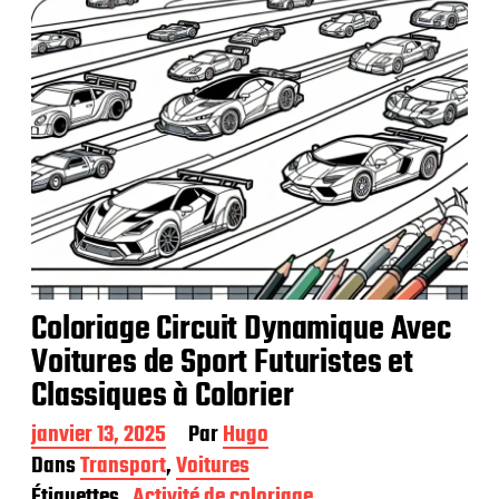
t
i
o
n
Coloriage Circuit Dynamique Avec
Voitures de Sport Futuristes et
Classiques à Colorier
D
janvier 13, 2025
Par
Hugo
a
Dans
Transport
,
Voitures
t
Étiquettes
Activité de coloriage