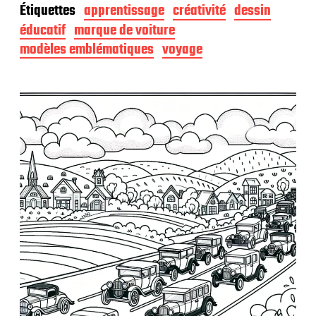
Étiquettes
apprentissage
créativité
dessin
e
d
éducatif
marque de voiture
e
modèles emblématiques
voyage
p
u
b
l
i
c
a
t
i
o
n