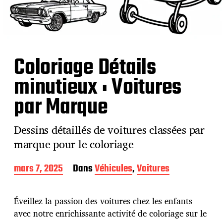
Coloriage Détails
minutieux : Voitures
par Marque
Dessins détaillés de voitures classées par
marque pour le coloriage
D
mars 7, 2025
Dans
Véhicules
,
Voitures
a
t
e
Éveillez la passion des voitures chez les enfants
d
avec notre enrichissante activité de coloriage sur le
e