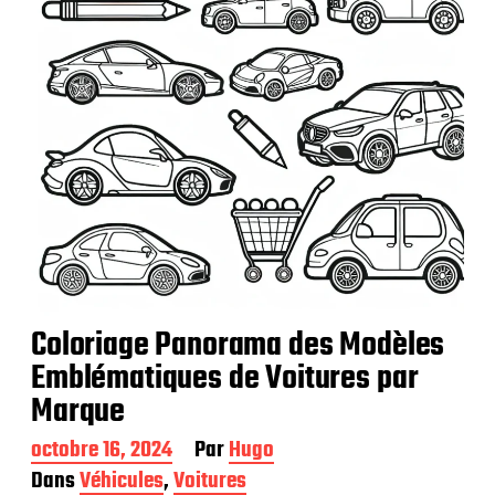
t
i
o
n
Coloriage Panorama des Modèles
Emblématiques de Voitures par
Marque
D
octobre 16, 2024
Par
Hugo
a
Dans
Véhicules
,
Voitures
t