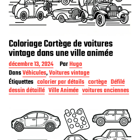
Coloriage Cortège de voitures
vintage dans une ville animée
D
décembre 13, 2024
Par
Hugo
a
Dans
Véhicules
,
Voitures vintage
t
Étiquettes
colorier par détails
cortège
Défilé
e
d
dessin détaillé
Ville Animée
voitures anciennes
e
p
u
b
l
i
c
a