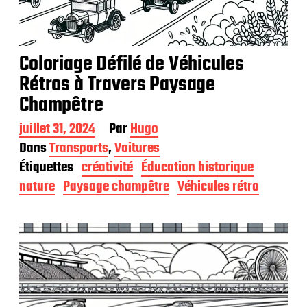
Coloriage Défilé de Véhicules
Rétros à Travers Paysage
Champêtre
D
juillet 31, 2024
Par
Hugo
a
Dans
Transports
,
Voitures
t
Étiquettes
créativité
Éducation historique
e
d
nature
Paysage champêtre
Véhicules rétro
e
p
u
b
l
i
c
a