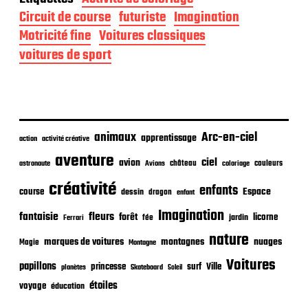
e
d
Circuit de course
futuriste
Imagination
e
Motricité fine
Voitures classiques
p
voitures de sport
u
b
l
i
c
a
animaux
Arc-en-ciel
t
apprentissage
action
activité créative
i
aventure
ciel
avion
o
château
coloriage
couleurs
astronaute
Avions
n
créativité
enfants
Espace
course
dessin
dragon
enfant
Imagination
fantaisie
fleurs
forêt
licorne
jardin
fée
Ferrari
nature
nuages
marques de voitures
montagnes
Magie
Montagne
Voitures
papillons
princesse
surf
Ville
planètes
Skateboard
Soleil
étoiles
voyage
éducation