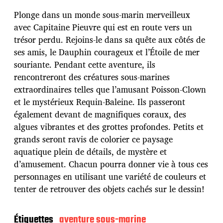
d
Plonge dans un monde sous-marin merveilleux
e
p
avec Capitaine Pieuvre qui est en route vers un
u
trésor perdu. Rejoins-le dans sa quête aux côtés de
b
ses amis, le Dauphin courageux et l’Étoile de mer
l
souriante. Pendant cette aventure, ils
i
c
rencontreront des créatures sous-marines
a
extraordinaires telles que l’amusant Poisson-Clown
t
et le mystérieux Requin-Baleine. Ils passeront
i
également devant de magnifiques coraux, des
o
n
algues vibrantes et des grottes profondes. Petits et
grands seront ravis de colorier ce paysage
aquatique plein de détails, de mystère et
d’amusement. Chacun pourra donner vie à tous ces
personnages en utilisant une variété de couleurs et
tenter de retrouver des objets cachés sur le dessin!
Étiquettes
aventure sous-marine