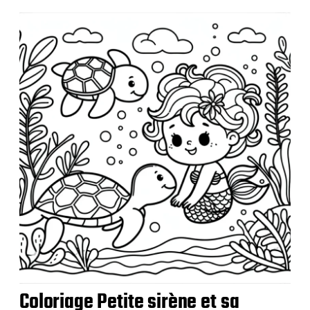
b
l
i
c
a
t
i
o
n
Coloriage Petite sirène et sa