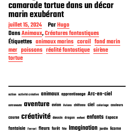
camarade tortue dans un décor
marin exubérant
D
juillet 15, 2024
Par
Hugo
a
Dans
Animaux
,
Créatures fantastiques
t
Étiquettes
animaux marins
corail
fond marin
e
d
mer
poissons
réalité fantastique
sirène
e
tortue
p
u
b
l
i
c
animaux
Arc-en-ciel
apprentissage
action
activité créative
a
t
aventure
ciel
avion
château
coloriage
couleurs
astronaute
Avions
i
o
créativité
enfants
Espace
course
dessin
dragon
enfant
n
Imagination
fantaisie
fleurs
forêt
licorne
jardin
fée
Ferrari