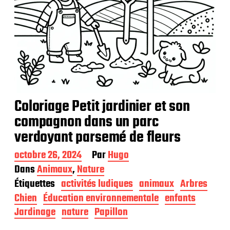
Coloriage Petit jardinier et son
compagnon dans un parc
verdoyant parsemé de fleurs
D
octobre 26, 2024
Par
Hugo
a
Dans
Animaux
,
Nature
t
Étiquettes
activités ludiques
animaux
Arbres
e
d
Chien
Éducation environnementale
enfants
e
Jardinage
nature
Papillon
p
u