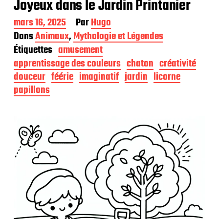
Joyeux dans le Jardin Printanier
D
mars 16, 2025
Par
Hugo
a
Dans
Animaux
,
Mythologie et Légendes
t
Étiquettes
amusement
e
d
apprentissage des couleurs
chaton
créativité
e
douceur
féérie
imaginatif
jardin
licorne
p
papillons
u
b
l
i
c
a
t
i
o
n