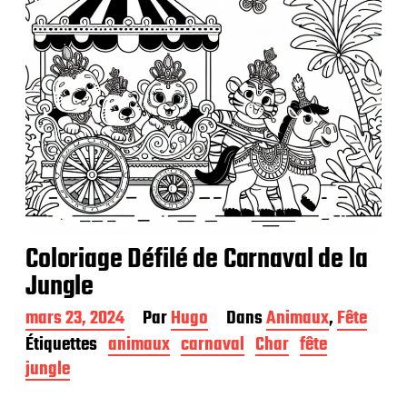
Coloriage Défilé de Carnaval de la
Jungle
D
mars 23, 2024
Par
Hugo
Dans
Animaux
,
Fête
a
Étiquettes
animaux
carnaval
Char
fête
t
jungle
e
d