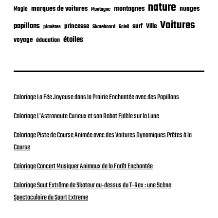
nature
nuages
marques de voitures
montagnes
Magie
Montagne
Voitures
papillons
princesse
surf
Ville
planètes
Skateboard
Soleil
étoiles
voyage
éducation
Coloriage La Fée Joyeuse dans la Prairie Enchantée avec des Papillons
Coloriage L’Astronaute Curieux et son Robot Fidèle sur la Lune
Coloriage Piste de Course Animée avec des Voitures Dynamiques Prêtes à la
Course
Coloriage Concert Musiquer Animaux de la Forêt Enchantée
Coloriage Saut Extrême de Skateur au-dessus du T-Rex : une Scène
Spectaculaire du Sport Extreme