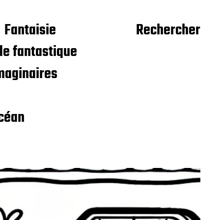
Fantaisie
Rechercher
e fantastique
maginaires
céan