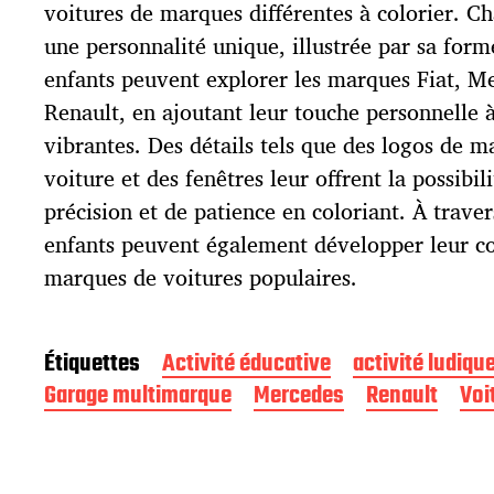
p
voitures de marques différentes à colorier. C
u
une personnalité unique, illustrée par sa forme
b
l
enfants peuvent explorer les marques Fiat, 
i
Renault, en ajoutant leur touche personnelle à
c
vibrantes. Des détails tels que des logos de m
a
t
voiture et des fenêtres leur offrent la possibil
i
précision et de patience en coloriant. À travers
o
enfants peuvent également développer leur c
n
marques de voitures populaires.
Étiquettes
Activité éducative
activité ludiqu
Garage multimarque
Mercedes
Renault
Voi