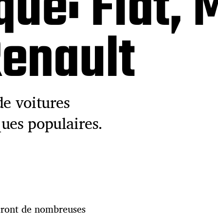
ue: Fiat, 
enault
de voitures
ques populaires.
veront de nombreuses