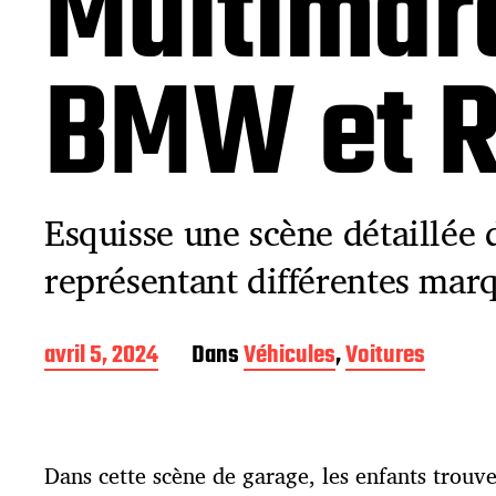
Multimarq
BMW et R
Esquisse une scène détaillée 
représentant différentes mar
D
avril 5, 2024
Dans
Véhicules
,
Voitures
a
t
e
d
Dans cette scène de garage, les enfants trou
e