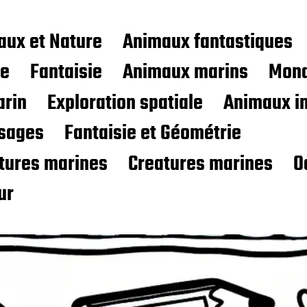
aux et Nature
Animaux fantastiques
ce
Fantaisie
Animaux marins
Mond
rin
Exploration spatiale
Animaux i
sages
Fantaisie et Géométrie
atures marines
Creatures marines
O
ur