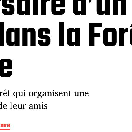
saire d’un 
dans la For
e
rêt qui organisent une
de leur amis
aire