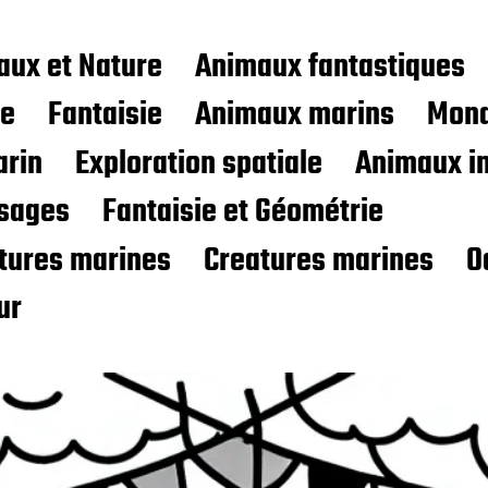
aux et Nature
Animaux fantastiques
ce
Fantaisie
Animaux marins
Mond
rin
Exploration spatiale
Animaux i
sages
Fantaisie et Géométrie
atures marines
Creatures marines
O
ur