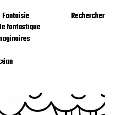
Fantaisie
Rechercher
e fantastique
maginaires
céan