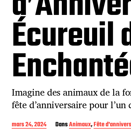
d’Anniver
Écureuil 
Enchanté
Imagine des animaux de la fo
fête d’anniversaire pour l’un 
D
mars 24, 2024
Dans
Animaux
,
Fête d'annivers