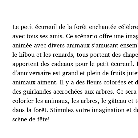
a
t
e
d
Le petit écureuil de la forêt enchantée célèbr
e
p
avec tous ses amis. Ce scénario offre une imag
u
animée avec divers animaux s’amusant ensembl
b
l
le hibou et les renards, tous portent des chap
i
apportent des cadeaux pour le petit écureuil.
c
d’anniversaire est grand et plein de fruits jut
a
t
animaux aiment. Il y a des fleurs colorées et d
i
des guirlandes accrochées aux arbres. Ce sera 
o
colorier les animaux, les arbres, le gâteau et 
n
dans la forêt. Stimulez votre imagination et d
scène de fête!