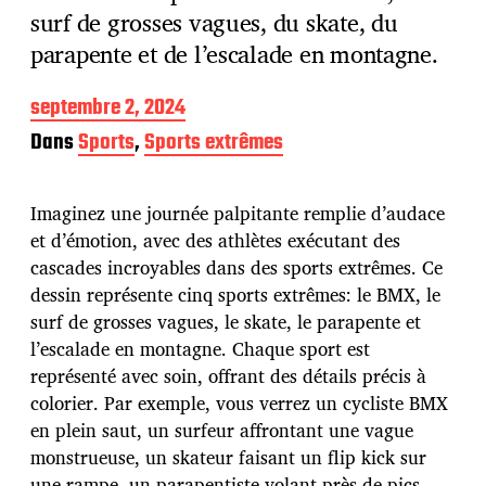
surf de grosses vagues, du skate, du
parapente et de l’escalade en montagne.
D
septembre 2, 2024
a
Dans
Sports
,
Sports extrêmes
t
e
d
Imaginez une journée palpitante remplie d’audace
e
p
et d’émotion, avec des athlètes exécutant des
u
cascades incroyables dans des sports extrêmes. Ce
b
dessin représente cinq sports extrêmes: le BMX, le
l
surf de grosses vagues, le skate, le parapente et
i
c
l’escalade en montagne. Chaque sport est
a
représenté avec soin, offrant des détails précis à
t
colorier. Par exemple, vous verrez un cycliste BMX
i
en plein saut, un surfeur affrontant une vague
o
n
monstrueuse, un skateur faisant un flip kick sur
une rampe, un parapentiste volant près de pics