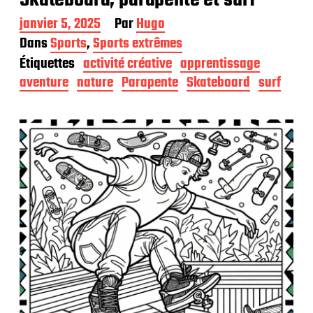
Skateboard, parapente et surf
D
janvier 5, 2025
Par
Hugo
a
Dans
Sports
,
Sports extrêmes
t
Étiquettes
activité créative
apprentissage
e
d
aventure
nature
Parapente
Skateboard
surf
e
p
u
b
l
i
c
a
t
i
o
n