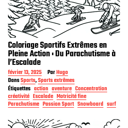
Coloriage Sportifs Extrêmes en
Pleine Action : Du Parachutisme à
l’Escalade
D
février 13, 2025
Par
Hugo
a
Dans
Sports
,
Sports extrêmes
t
Étiquettes
action
aventure
Concentration
e
d
créativité
Escalade
Motricité fine
e
Parachutisme
Passion Sport
Snowboard
surf
p
u
b
l