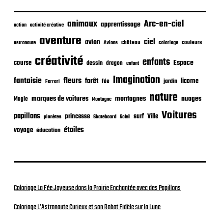
i
c
animaux
Arc-en-ciel
apprentissage
action
activité créative
a
t
aventure
ciel
avion
château
coloriage
couleurs
astronaute
Avions
i
o
créativité
enfants
Espace
course
dessin
dragon
enfant
n
Imagination
fantaisie
fleurs
forêt
licorne
jardin
fée
Ferrari
nature
nuages
marques de voitures
montagnes
Magie
Montagne
Voitures
papillons
princesse
surf
Ville
planètes
Skateboard
Soleil
étoiles
voyage
éducation
Coloriage La Fée Joyeuse dans la Prairie Enchantée avec des Papillons
Coloriage L’Astronaute Curieux et son Robot Fidèle sur la Lune