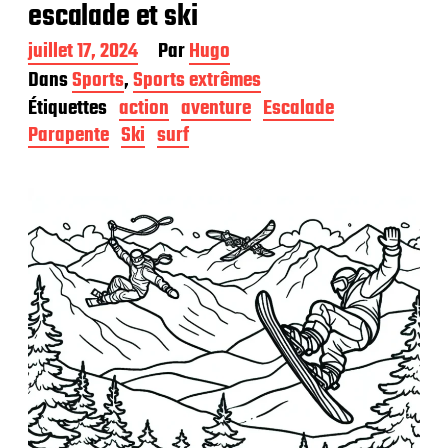
escalade et ski
D
juillet 17, 2024
Par
Hugo
a
Dans
Sports
,
Sports extrêmes
t
Étiquettes
action
aventure
Escalade
e
d
Parapente
Ski
surf
e
p
u
b
l
i
c
a
t
i
o
n