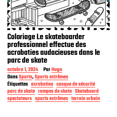
Coloriage Le skateboarder
professionnel effectue des
acrobaties audacieuses dans le
parc de skate
D
octobre 1, 2024
Par
Hugo
a
Dans
Sports
,
Sports extrêmes
t
Étiquettes
acrobaties
casque de sécurité
e
d
parc de skate
rampes de skate
Skateboard
e
spectateurs
sports extrêmes
terrain urbain
p
u
b
l