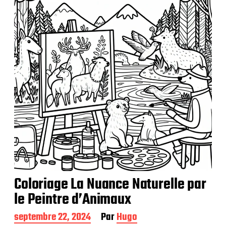
i
c
a
t
i
o
n
Coloriage La Nuance Naturelle par
le Peintre d’Animaux
D
septembre 22, 2024
Par
Hugo