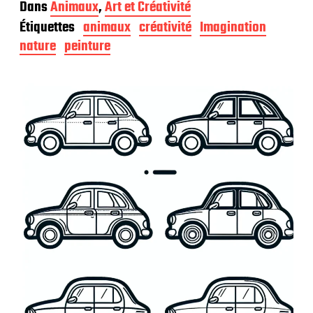
a
Dans
Animaux
,
Art et Créativité
t
Étiquettes
animaux
créativité
Imagination
e
d
nature
peinture
e
p
u
b
l
i
c
a
t
i
o
n