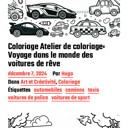
Coloriage Atelier de coloriage:
Voyage dans le monde des
voitures de rêve
D
décembre 7, 2024
Par
Hugo
a
Dans
Art et Créativité
,
Coloriage
t
Étiquettes
automobiles
camions
taxis
e
d
voitures de police
voitures de sport
e
p
u
b
l