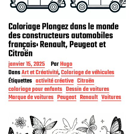
Coloriage Plongez dans le monde
des constructeurs automobiles
français: Renault, Peugeot et
Citroën
D
janvier 15, 2025
Par
Hugo
a
Dans
Art et Créativité
,
Coloriage de véhicules
t
Étiquettes
activité créative
Citroën
e
d
coloriage pour enfants
Dessin de voitures
e
Marque de voitures
Peugeot
Renault
Voitures
p
u
b
l
i
c