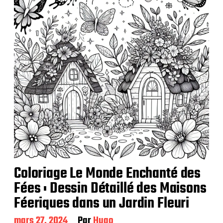
a
t
i
o
n
Coloriage Le Monde Enchanté des
Fées : Dessin Détaillé des Maisons
Féeriques dans un Jardin Fleuri
D
mars 27, 2024
Par
Hugo