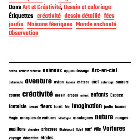
a
Dans
Art et Créativité
,
Dessin et coloriage
t
Étiquettes
créativité
dessin détaillé
fées
e
d
jardin
Maisons féeriques
Monde enchanté
e
Observation
p
u
b
l
i
c
animaux
Arc-en-ciel
apprentissage
action
activité créative
a
t
aventure
ciel
avion
château
coloriage
couleurs
astronaute
Avions
i
o
créativité
enfants
Espace
course
dessin
dragon
enfant
n
Imagination
fantaisie
fleurs
forêt
licorne
jardin
fée
Ferrari
nature
nuages
marques de voitures
montagnes
Magie
Montagne
Voitures
papillons
princesse
surf
Ville
planètes
Skateboard
Soleil
étoiles
voyage
éducation