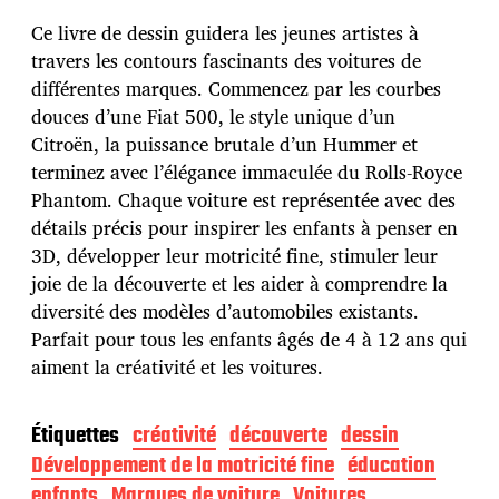
d
Ce livre de dessin guidera les jeunes artistes à
e
p
travers les contours fascinants des voitures de
u
différentes marques. Commencez par les courbes
b
douces d’une Fiat 500, le style unique d’un
l
Citroën, la puissance brutale d’un Hummer et
i
c
terminez avec l’élégance immaculée du Rolls-Royce
a
Phantom. Chaque voiture est représentée avec des
t
détails précis pour inspirer les enfants à penser en
i
3D, développer leur motricité fine, stimuler leur
o
n
joie de la découverte et les aider à comprendre la
diversité des modèles d’automobiles existants.
Parfait pour tous les enfants âgés de 4 à 12 ans qui
aiment la créativité et les voitures.
Étiquettes
créativité
découverte
dessin
Développement de la motricité fine
éducation
enfants
Marques de voiture
Voitures