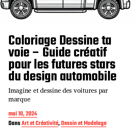
Coloriage Dessine ta
voie – Guide créatif
pour les futures stars
du design automobile
Imagine et dessine des voitures par
marque
D
mai 10, 2024
a
Dans
Art et Créativité
,
Dessin et Modelage
t
e