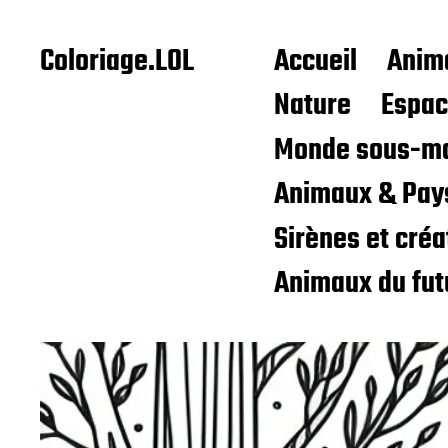
Coloriage.LOL
Accueil
Anim
Nature
Espa
Monde sous-ma
Animaux & Pay
Sirènes et cré
Animaux du fut