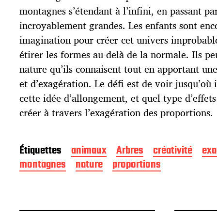
u
montagnes s’étendant à l’infini, en passant p
b
l
incroyablement grandes. Les enfants sont enco
i
imagination pour créer cet univers improbabl
c
étirer les formes au-delà de la normale. Ils pe
a
t
nature qu’ils connaisent tout en apportant une
i
et d’exagération. Le défi est de voir jusqu’où 
o
cette idée d’allongement, et quel type d’effets
n
créer à travers l’exagération des proportions.
Étiquettes
animaux
Arbres
créativité
exa
montagnes
nature
proportions