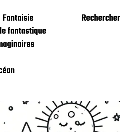
Fantaisie
Rechercher
e fantastique
maginaires
céan