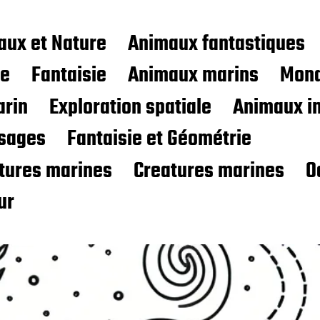
aux et Nature
Animaux fantastiques
ce
Fantaisie
Animaux marins
Mond
rin
Exploration spatiale
Animaux i
sages
Fantaisie et Géométrie
atures marines
Creatures marines
O
ur