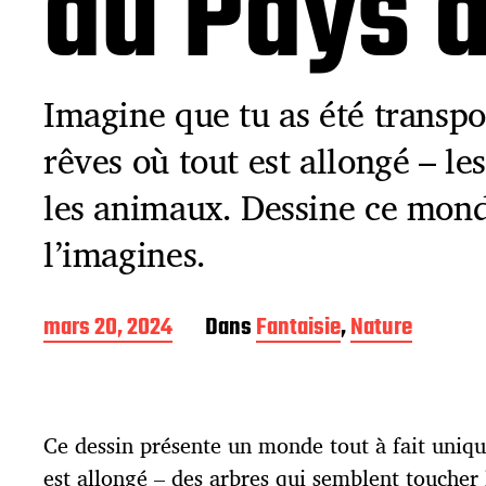
du Pays 
Imagine que tu as été transp
rêves où tout est allongé – le
les animaux. Dessine ce mon
l’imagines.
D
mars 20, 2024
Dans
Fantaisie
,
Nature
a
t
e
d
Ce dessin présente un monde tout à fait uniq
e
p
est allongé – des arbres qui semblent toucher l