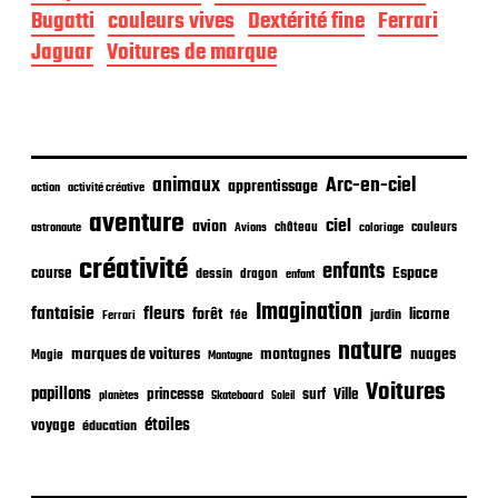
e
Bugatti
couleurs vives
Dextérité fine
Ferrari
p
Jaguar
Voitures de marque
u
b
l
i
c
a
animaux
Arc-en-ciel
t
apprentissage
action
activité créative
i
aventure
ciel
avion
o
château
coloriage
couleurs
astronaute
Avions
n
créativité
enfants
Espace
course
dessin
dragon
enfant
Imagination
fantaisie
fleurs
forêt
licorne
jardin
fée
Ferrari
nature
nuages
marques de voitures
montagnes
Magie
Montagne
Voitures
papillons
princesse
surf
Ville
planètes
Skateboard
Soleil
étoiles
voyage
éducation