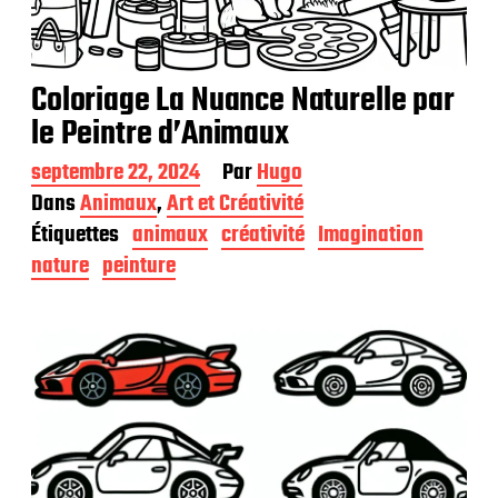
Coloriage La Nuance Naturelle par
le Peintre d’Animaux
D
septembre 22, 2024
Par
Hugo
a
Dans
Animaux
,
Art et Créativité
t
Étiquettes
animaux
créativité
Imagination
e
d
nature
peinture
e
p
u
b
l
i
c
a
t
i