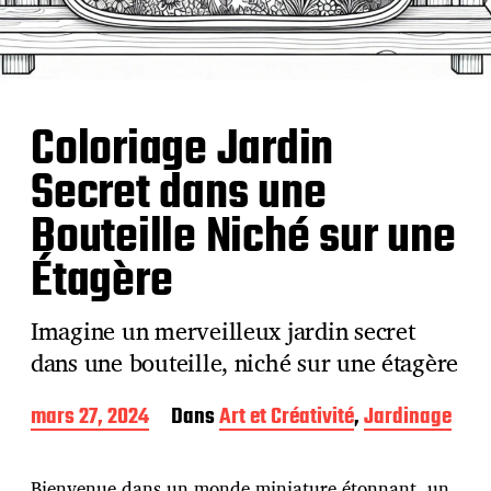
Coloriage Jardin
Secret dans une
Bouteille Niché sur une
Étagère
Imagine un merveilleux jardin secret
dans une bouteille, niché sur une étagère
D
mars 27, 2024
Dans
Art et Créativité
,
Jardinage
a
t
e
Bienvenue dans un monde miniature étonnant, un