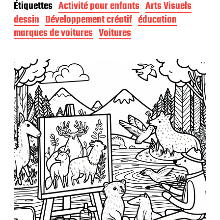
Étiquettes
Activité pour enfants
Arts Visuels
e
d
dessin
Développement créatif
éducation
e
marques de voitures
Voitures
p
u
b
l
i
c
a
t
i
o
n