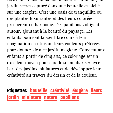
d
jardin secret capturé dans une bouteille et niché
e
sur une étagère. C’est une oasis de tranquillité où
p
u
des plantes luxuriantes et des fleurs colorées
b
prospèrent en harmonie. Des papillons voltigent
l
autour, ajoutant à la beauté du paysage. Les
i
enfants pourront laisser libre cours à leur
c
a
imagination en utilisant leurs couleurs préférées
t
pour donner vie à ce jardin magique. Convient aux
i
enfants à partir de cinq ans, ce coloriage est un
o
excellent moyen pour eux de se familiariser avec
n
l’art des jardins miniatures et de développer leur
créativité au travers du dessin et de la couleur.
Étiquettes
bouteille
créativité
étagère
fleurs
jardin
miniature
nature
papillons