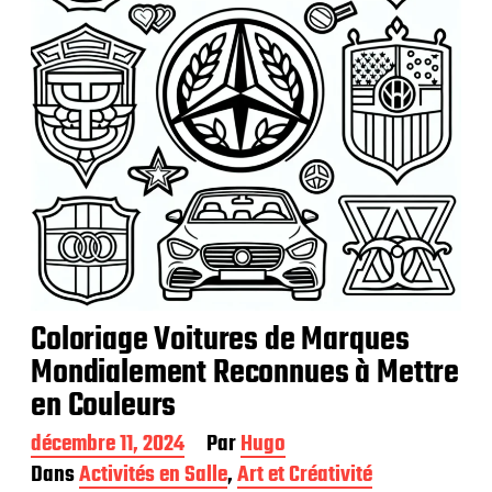
i
o
n
Coloriage Voitures de Marques
Mondialement Reconnues à Mettre
en Couleurs
D
décembre 11, 2024
Par
Hugo
a
Dans
Activités en Salle
,
Art et Créativité
t