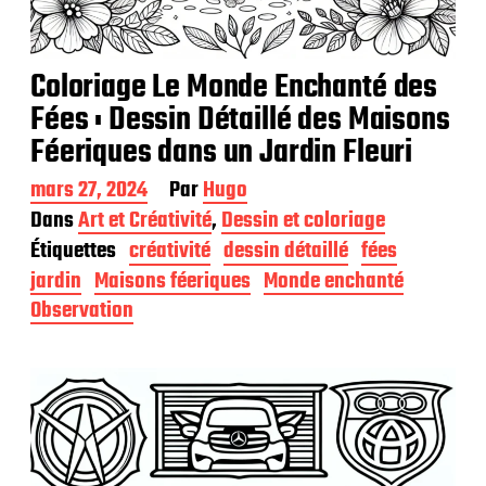
Coloriage Le Monde Enchanté des
Fées : Dessin Détaillé des Maisons
Féeriques dans un Jardin Fleuri
D
mars 27, 2024
Par
Hugo
a
Dans
Art et Créativité
,
Dessin et coloriage
t
Étiquettes
créativité
dessin détaillé
fées
e
d
jardin
Maisons féeriques
Monde enchanté
e
Observation
p
u
b
l
i
c
a
t