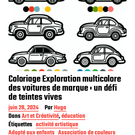
o
n
Coloriage Exploration multicolore
des voitures de marque : un défi
de teintes vives
D
juin 28, 2024
Par
Hugo
a
Dans
Art et Créativité
,
éducation
t
Étiquettes
activité artistique
e
d
Adapté aux enfants
Association de couleurs