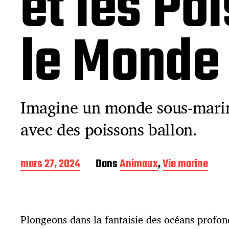
et les Po
le Monde
Imagine un monde sous-marin
avec des poissons ballon.
D
mars 27, 2024
Dans
Animaux
,
Vie marine
a
t
e
d
Plongeons dans la fantaisie des océans profon
e