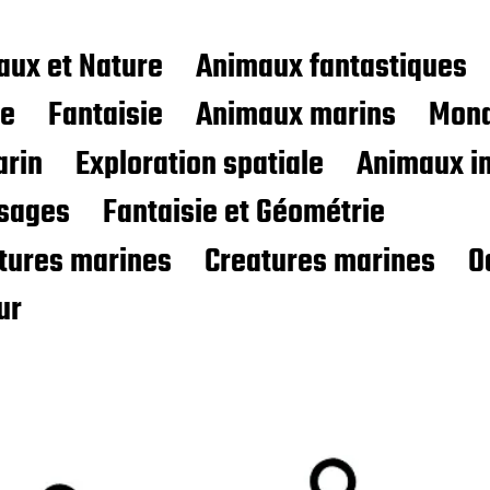
aux et Nature
Animaux fantastiques
ce
Fantaisie
Animaux marins
Mond
rin
Exploration spatiale
Animaux i
sages
Fantaisie et Géométrie
atures marines
Creatures marines
O
ur