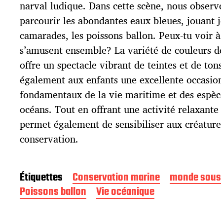
p
narval ludique. Dans cette scène, nous observ
u
parcourir les abondantes eaux bleues, jouant
b
l
camarades, les poissons ballon. Peux-tu voir à 
i
s’amusent ensemble? La variété de couleurs d
c
offre un spectacle vibrant de teintes et de to
a
t
également aux enfants une excellente occasio
i
fondamentaux de la vie maritime et des espèc
o
océans. Tout en offrant une activité relaxante 
n
permet également de sensibiliser aux créature
conservation.
Étiquettes
Conservation marine
monde sous
Poissons ballon
Vie océanique