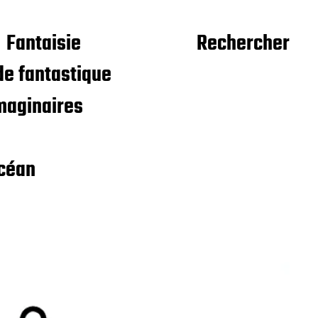
Fantaisie
Rechercher
e fantastique
maginaires
céan