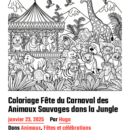
Coloriage Fête du Carnaval des
Animaux Sauvages dans la Jungle
D
janvier 23, 2025
Par
Hugo
a
Dans
Animaux
,
Fêtes et célébrations