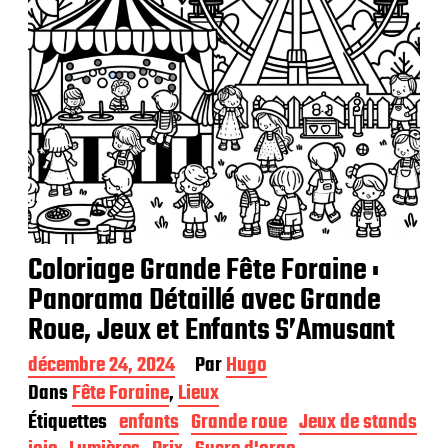
n
Coloriage Grande Fête Foraine :
Panorama Détaillé avec Grande
Roue, Jeux et Enfants S’Amusant
D
décembre 24, 2024
Par
Hugo
a
Dans
Fête Foraine
,
Lieux
t
Étiquettes
enfants
Grande roue
Jeux de stands
e
d