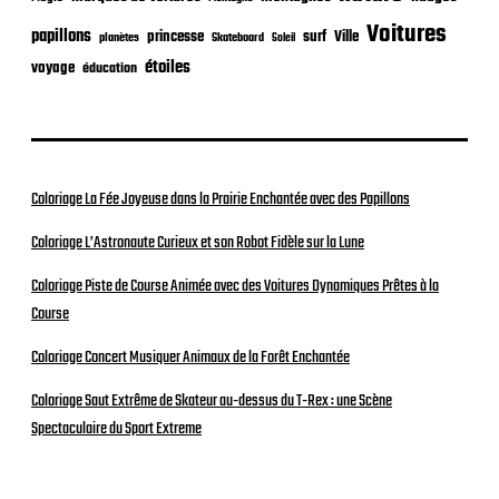
Voitures
papillons
princesse
surf
Ville
planètes
Skateboard
Soleil
étoiles
voyage
éducation
Coloriage La Fée Joyeuse dans la Prairie Enchantée avec des Papillons
Coloriage L’Astronaute Curieux et son Robot Fidèle sur la Lune
Coloriage Piste de Course Animée avec des Voitures Dynamiques Prêtes à la
Course
Coloriage Concert Musiquer Animaux de la Forêt Enchantée
Coloriage Saut Extrême de Skateur au-dessus du T-Rex : une Scène
Spectaculaire du Sport Extreme