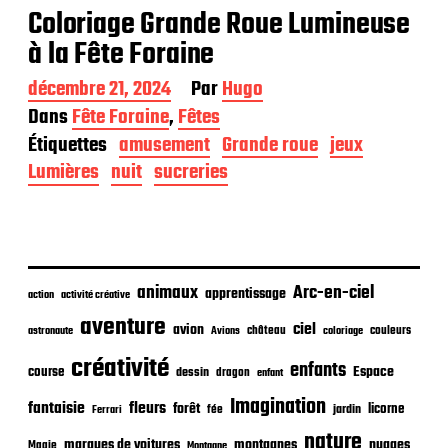
Coloriage Grande Roue Lumineuse
à la Fête Foraine
D
décembre 21, 2024
Par
Hugo
a
Dans
Fête Foraine
,
Fêtes
t
Étiquettes
amusement
Grande roue
jeux
e
d
Lumières
nuit
sucreries
e
p
u
b
l
i
animaux
Arc-en-ciel
apprentissage
action
activité créative
c
aventure
a
ciel
avion
château
coloriage
couleurs
astronaute
Avions
t
créativité
i
enfants
Espace
course
dessin
dragon
enfant
o
Imagination
n
fantaisie
fleurs
forêt
licorne
jardin
fée
Ferrari
nature
nuages
marques de voitures
montagnes
Magie
Montagne