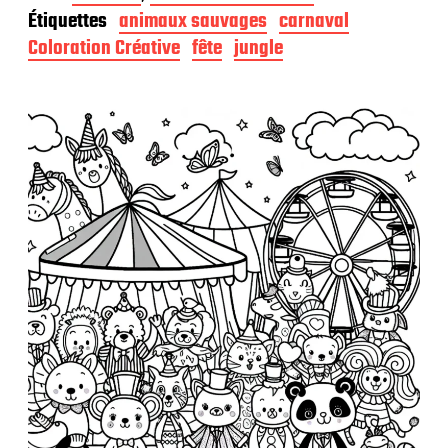
t
Étiquettes
animaux sauvages
carnaval
e
d
Coloration Créative
fête
jungle
e
p
u
b
l
i
c
a
t
i
o
n