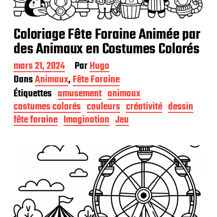
Coloriage Fête Foraine Animée par
des Animaux en Costumes Colorés
D
mars 21, 2024
Par
Hugo
a
Dans
Animaux
,
Fête Foraine
t
Étiquettes
amusement
animaux
e
d
costumes colorés
couleurs
créativité
dessin
e
fête foraine
Imagination
Jeu
p
u
b
l
i
c
a
t
i
o