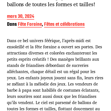
ballons de toutes les formes et tailles!
D
mars 30, 2024
a
Dans
Fête Foraine
,
Fêtes et célébrations
t
e
d
Dans ce bel univers féérique, l’après-midi est
e
p
ensoleillé et la fête foraine a ouvert ses portes. Des
u
attractions diverses et colorées enchanteront les
b
petits esprits créatifs ! Des manèges brillants aux
l
stands de friandises débordant de sucreries
i
c
alléchantes, chaque détail est un régal pour les
a
yeux. Les enfants joyeux jouent sans fin, leurs rires
t
se mêlant à la mélodie des jeux. Les vendeurs de
i
barbe à papa sont habillés de costumes éclatants,
o
n
leurs sourires sont aussi doux que les friandises
qu’ils vendent. Le ciel est parsemé de ballons de
toutes les formes et tailles, flottant doucement au