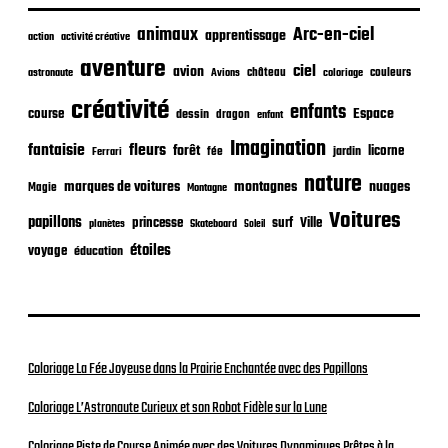
i
c
animaux
Arc-en-ciel
apprentissage
action
activité créative
a
t
aventure
ciel
avion
château
coloriage
couleurs
astronaute
Avions
i
o
créativité
enfants
Espace
course
dessin
dragon
enfant
n
Imagination
fantaisie
fleurs
forêt
licorne
jardin
fée
Ferrari
nature
nuages
marques de voitures
montagnes
Magie
Montagne
Voitures
papillons
princesse
surf
Ville
planètes
Skateboard
Soleil
étoiles
voyage
éducation
Coloriage La Fée Joyeuse dans la Prairie Enchantée avec des Papillons
Coloriage L’Astronaute Curieux et son Robot Fidèle sur la Lune
Coloriage Piste de Course Animée avec des Voitures Dynamiques Prêtes à la