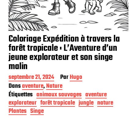
Coloriage Expédition à travers la
forêt tropicale : L’Aventure d’un
jeune explorateur et son singe
malin
D
septembre 21, 2024
Par
Hugo
a
Dans
aventure
,
Nature
t
Étiquettes
animaux sauvages
aventure
e
d
explorateur
forêt tropicale
jungle
nature
e
Plantes
Singe
p
u
b
l