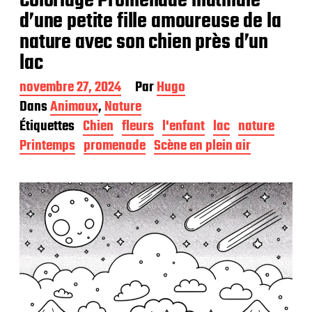
Coloriage Promenade matinale
d’une petite fille amoureuse de la
nature avec son chien près d’un
lac
D
novembre 27, 2024
Par
Hugo
a
Dans
Animaux
,
Nature
t
Étiquettes
Chien
fleurs
l'enfant
lac
nature
e
d
Printemps
promenade
Scène en plein air
e
p
u
b
l
i
c
a
t
i
o
n