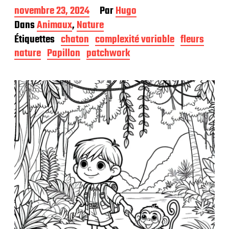
D
novembre 23, 2024
Par
Hugo
a
Dans
Animaux
,
Nature
t
Étiquettes
chaton
complexité variable
fleurs
e
d
nature
Papillon
patchwork
e
p
u
b
l
i
c
a
t
i
o
n