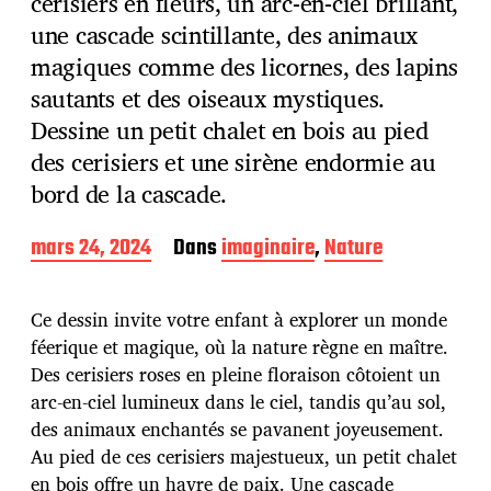
cerisiers en fleurs, un arc-en-ciel brillant,
une cascade scintillante, des animaux
magiques comme des licornes, des lapins
sautants et des oiseaux mystiques.
Dessine un petit chalet en bois au pied
des cerisiers et une sirène endormie au
bord de la cascade.
D
mars 24, 2024
Dans
imaginaire
,
Nature
a
t
e
Ce dessin invite votre enfant à explorer un monde
d
féerique et magique, où la nature règne en maître.
e
Des cerisiers roses en pleine floraison côtoient un
p
u
arc-en-ciel lumineux dans le ciel, tandis qu’au sol,
b
des animaux enchantés se pavanent joyeusement.
l
Au pied de ces cerisiers majestueux, un petit chalet
i
en bois offre un havre de paix. Une cascade
c