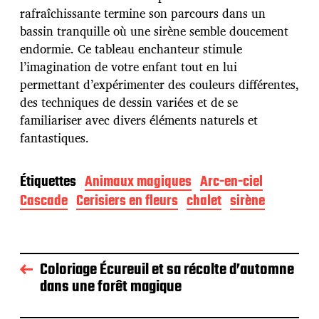
a
rafraîchissante termine son parcours dans un
t
bassin tranquille où une sirène semble doucement
i
endormie. Ce tableau enchanteur stimule
o
l’imagination de votre enfant tout en lui
n
permettant d’expérimenter des couleurs différentes,
des techniques de dessin variées et de se
familiariser avec divers éléments naturels et
fantastiques.
Étiquettes
Animaux magiques
Arc-en-ciel
Cascade
Cerisiers en fleurs
chalet
sirène
Coloriage Écureuil et sa récolte d’automne
dans une forêt magique