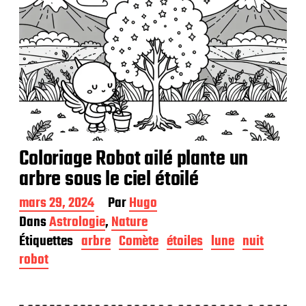
Coloriage Robot ailé plante un
arbre sous le ciel étoilé
D
mars 29, 2024
Par
Hugo
a
Dans
Astrologie
,
Nature
t
Étiquettes
arbre
Comète
étoiles
lune
nuit
e
d
robot
e
p
u