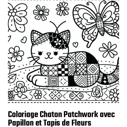
b
l
i
c
a
t
i
o
n
Coloriage Chaton Patchwork avec
Papillon et Tapis de Fleurs