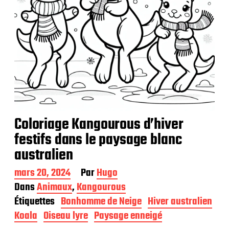
n
Coloriage Kangourous d’hiver
festifs dans le paysage blanc
australien
D
mars 20, 2024
Par
Hugo
a
Dans
Animaux
,
Kangourous
t
Étiquettes
Bonhomme de Neige
Hiver australien
e
d
Koala
Oiseau lyre
Paysage enneigé
e