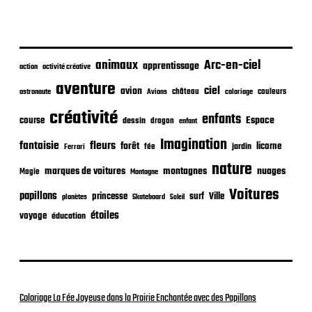
p
u
b
l
i
animaux
Arc-en-ciel
apprentissage
action
activité créative
c
aventure
a
ciel
avion
château
coloriage
couleurs
astronaute
Avions
t
créativité
i
enfants
Espace
course
dessin
dragon
enfant
o
Imagination
n
fantaisie
fleurs
forêt
licorne
jardin
fée
Ferrari
nature
nuages
marques de voitures
montagnes
Magie
Montagne
Voitures
papillons
princesse
surf
Ville
planètes
Skateboard
Soleil
étoiles
voyage
éducation
Coloriage La Fée Joyeuse dans la Prairie Enchantée avec des Papillons