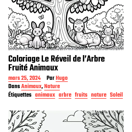
Coloriage Le Réveil de l’Arbre
Fruité Animaux
D
mars 25, 2024
Par
Hugo
a
Dans
Animaux
,
Nature
t
Étiquettes
animaux
arbre
fruits
nature
Soleil
e
d
e
p
u
b
l