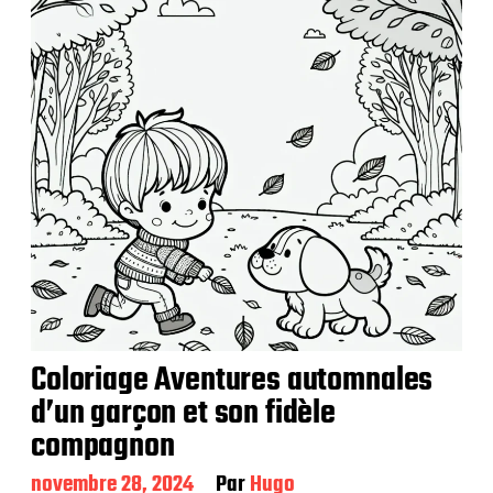
i
c
a
t
i
o
n
Coloriage Aventures automnales
d’un garçon et son fidèle
compagnon
D
novembre 28, 2024
Par
Hugo