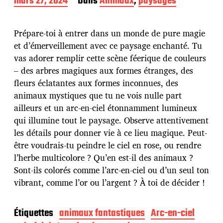
D
mars 27, 2024
Dans
Animaux
,
paysages
a
t
e
Prépare-toi à entrer dans un monde de pure magie
d
et d’émerveillement avec ce paysage enchanté. Tu
e
vas adorer remplir cette scène féerique de couleurs
p
u
– des arbres magiques aux formes étranges, des
b
fleurs éclatantes aux formes inconnues, des
l
animaux mystiques que tu ne vois nulle part
i
ailleurs et un arc-en-ciel étonnamment lumineux
c
a
qui illumine tout le paysage. Observe attentivement
t
les détails pour donner vie à ce lieu magique. Peut-
i
être voudrais-tu peindre le ciel en rose, ou rendre
o
l’herbe multicolore ? Qu’en est-il des animaux ?
n
Sont-ils colorés comme l’arc-en-ciel ou d’un seul ton
vibrant, comme l’or ou l’argent ? À toi de décider !
Étiquettes
animaux fantastiques
Arc-en-ciel