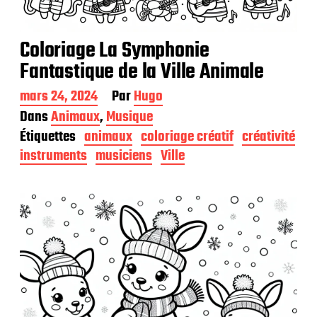
Coloriage La Symphonie
Fantastique de la Ville Animale
D
mars 24, 2024
Par
Hugo
a
Dans
Animaux
,
Musique
t
Étiquettes
animaux
coloriage créatif
créativité
e
d
instruments
musiciens
Ville
e
p
u
b
l
i
c
a
t
i
o