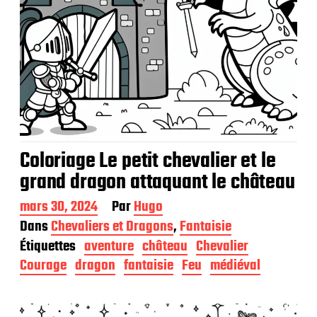
Coloriage Le petit chevalier et le
grand dragon attaquant le château
D
mars 30, 2024
Par
Hugo
a
Dans
Chevaliers et Dragons
,
Fantaisie
t
Étiquettes
aventure
château
Chevalier
e
d
Courage
dragon
fantaisie
Feu
médiéval
e
p
u