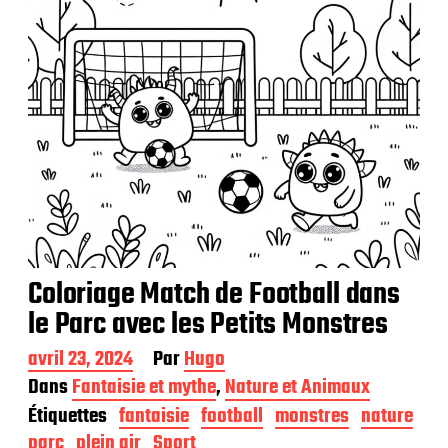
Coloriage Match de Football dans
le Parc avec les Petits Monstres
D
avril 23, 2024
Par
Hugo
a
Dans
Fantaisie et mythe
,
Nature et Animaux
t
Étiquettes
fantaisie
football
monstres
nature
e
d
parc
plein air
Sport