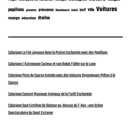
Voitures
papillons
princesse
surf
Ville
planètes
Skateboard
Soleil
étoiles
voyage
éducation
Coloriage La Fée Joyeuse dans la Prairie Enchantée avec des Papillons
Coloriage L’Astronaute Curieux et son Robot Fidèle sur la Lune
Coloriage Piste de Course Animée avec des Voitures Dynamiques Prêtes à la
Course
Coloriage Concert Musiquer Animaux de la Forêt Enchantée
Coloriage Saut Extrême de Skateur au-dessus du T-Rex : une Scène
Spectaculaire du Sport Extreme