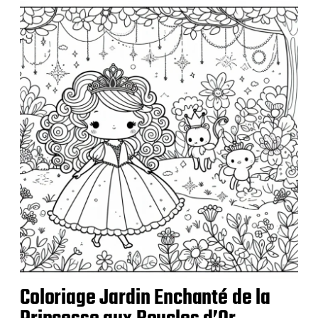
l
i
c
a
t
i
o
n
Coloriage Jardin Enchanté de la