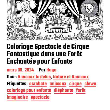
Coloriage Spectacle de Cirque
Fantastique dans une Forêt
Enchantée pour Enfants
D
mars 30, 2024
Par
Hugo
a
Dans
Animaux farfelus
,
Nature et Animaux
t
Étiquettes
acrobate
animaux
cirque
clown
e
d
coloriage pour enfants
éléphante
forêt
e
Imaginaire
spectacle
p
u
b