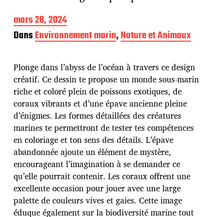
D
mars 28, 2024
a
Dans
Environnement marin
,
Nature et Animaux
t
e
d
Plonge dans l’abyss de l’océan à travers ce design
e
p
créatif. Ce dessin te propose un monde sous-marin
u
riche et coloré plein de poissons exotiques, de
b
coraux vibrants et d’une épave ancienne pleine
l
d’énigmes. Les formes détaillées des créatures
i
c
marines te permettront de tester tes compétences
a
en coloriage et ton sens des détails. L’épave
t
abandonnée ajoute un élément de mystère,
i
encourageant l’imagination à se demander ce
o
n
qu’elle pourrait contenir. Les coraux offrent une
excellente occasion pour jouer avec une large
palette de couleurs vives et gaies. Cette image
éduque également sur la biodiversité marine tout