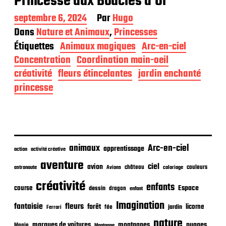
Princesse aux Boucles d’Or
D
septembre 6, 2024
Par
Hugo
a
Dans
Nature et Animaux
,
Princesses
t
Étiquettes
Animaux magiques
Arc-en-ciel
e
d
Concentration
Coordination main-oeil
e
créativité
fleurs étincelantes
jardin enchanté
p
princesse
u
b
l
i
c
a
animaux
Arc-en-ciel
t
apprentissage
action
activité créative
i
aventure
ciel
avion
o
château
coloriage
couleurs
astronaute
Avions
n
créativité
enfants
Espace
course
dessin
dragon
enfant
Imagination
fantaisie
fleurs
forêt
licorne
jardin
fée
Ferrari
nature
nuages
marques de voitures
montagnes
Magie
Montagne