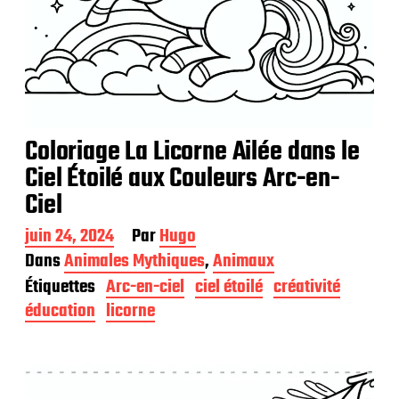
Coloriage La Licorne Ailée dans le
Ciel Étoilé aux Couleurs Arc-en-
Ciel
D
juin 24, 2024
Par
Hugo
a
Dans
Animales Mythiques
,
Animaux
t
Étiquettes
Arc-en-ciel
ciel étoilé
créativité
e
d
éducation
licorne
e
p
u
b
l