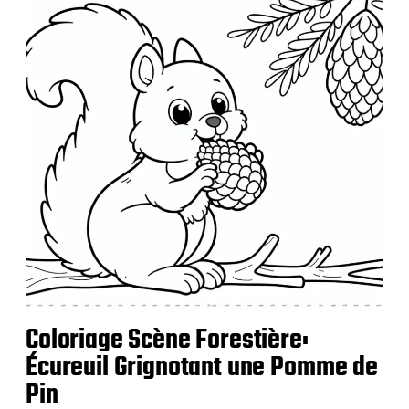
i
c
a
t
i
o
n
Coloriage Scène Forestière:
Écureuil Grignotant une Pomme de
Pin