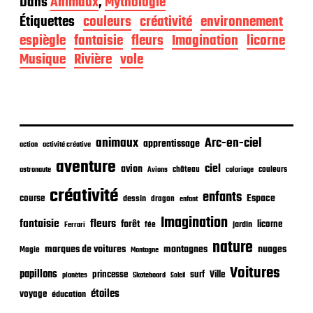
Dans
Animaux
,
Mythologie
t
Étiquettes
couleurs
créativité
environnement
e
d
espiègle
fantaisie
fleurs
Imagination
licorne
e
Musique
Rivière
vole
p
u
b
l
i
c
animaux
Arc-en-ciel
apprentissage
action
activité créative
a
t
aventure
ciel
avion
château
coloriage
couleurs
astronaute
Avions
i
o
créativité
enfants
Espace
course
dessin
dragon
enfant
n
Imagination
fantaisie
fleurs
forêt
licorne
jardin
fée
Ferrari
nature
nuages
marques de voitures
montagnes
Magie
Montagne
Voitures
papillons
princesse
surf
Ville
planètes
Skateboard
Soleil
étoiles
voyage
éducation