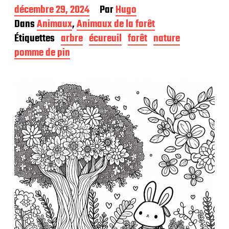
D
décembre 29, 2024
Par
Hugo
a
Dans
Animaux
,
Animaux de la forêt
t
Étiquettes
arbre
écureuil
forêt
nature
e
d
pomme de pin
e
p
u
b
l
i
c
a
t
i
o
n