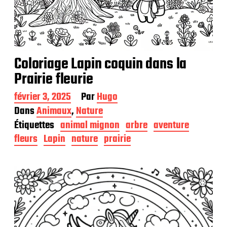
Coloriage Lapin coquin dans la
Prairie fleurie
D
février 3, 2025
Par
Hugo
a
Dans
Animaux
,
Nature
t
Étiquettes
animal mignon
arbre
aventure
e
d
fleurs
Lapin
nature
prairie
e
p
u
b
l
i
c
a