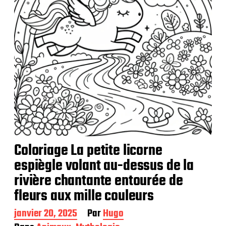
t
i
o
n
Coloriage La petite licorne
espiègle volant au-dessus de la
rivière chantante entourée de
fleurs aux mille couleurs
D
janvier 20, 2025
Par
Hugo
a