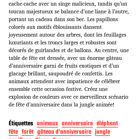
d
cache-cache avec un singe malicieux, tandis qu’un
e
toucan majestueux se balance d’une liane à l’autre,
p
u
portant un cadeau dans son bec. Les papillons
b
colorés aux motifs éblouissants dansent
l
joyeusement autour des arbres, dont les feuillages
i
luxuriants et les troncs larges et robustes sont
c
a
décorés de guirlandes et de ballons. Au centre, une
t
table de fête est dressée, avec un énorme gâteau
i
d’anniversaire garni de fruits exotiques et d’un
o
glacage brillant, saupoudré de confettis. Les
n
animaux attendent avec impatience de célébrer
ensemble cette occasion festive. Créez une
explosion de couleurs avec ce merveilleux scénario
de fête d’anniversaire dans la jungle animée!
Étiquettes
animaux
anniversaire
éléphant
fête
forêt
gâteau d'anniversaire
jungle