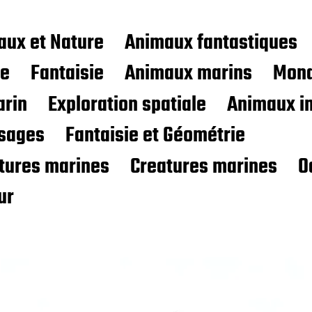
aux et Nature
Animaux fantastiques
ce
Fantaisie
Animaux marins
Mond
rin
Exploration spatiale
Animaux i
sages
Fantaisie et Géométrie
atures marines
Creatures marines
O
ur