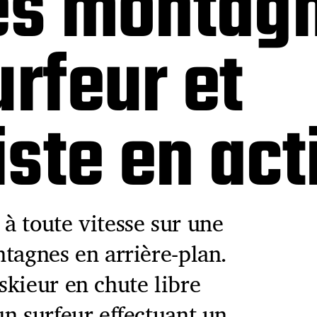
des montag
urfeur et
ste en act
à toute vitesse sur une
tagnes en arrière-plan.
skieur en chute libre
n surfeur effectuant un