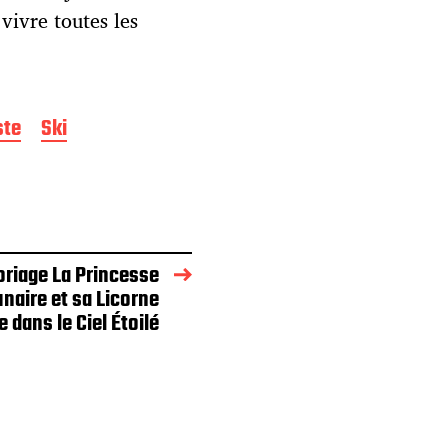
vivre toutes les
ste
Ski
oriage La Princesse
unaire et sa Licorne
 dans le Ciel Étoilé