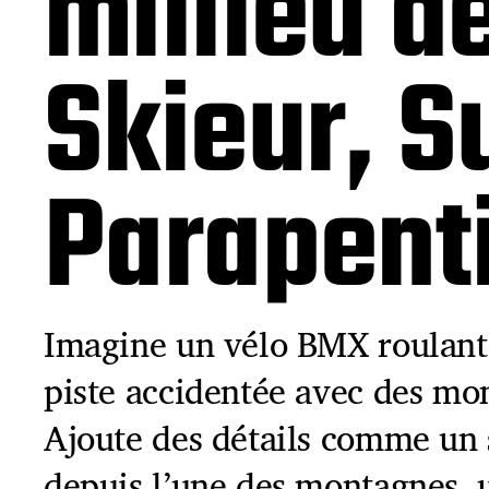
millieu 
Skieur, S
Parapenti
Imagine un vélo BMX roulant 
piste accidentée avec des mon
Ajoute des détails comme un 
depuis l’une des montagnes, u