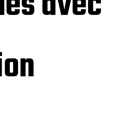
nes avec
ion