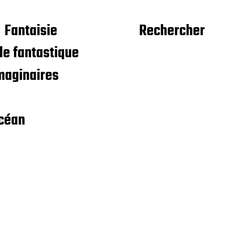
Fantaisie
Rechercher
e fantastique
maginaires
céan