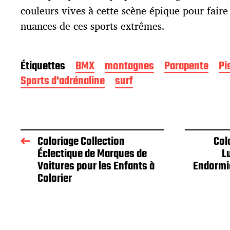
i
couleurs vives à cette scène épique pour faire 
o
nuances de ces sports extrêmes.
n
Étiquettes
BMX
montagnes
Parapente
Pi
Sports d'adrénaline
surf
Coloriage Collection
Col
Éclectique de Marques de
L
Voitures pour les Enfants à
Endormie
Colorier