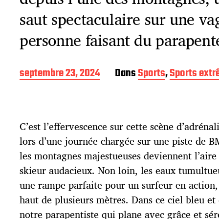
saut spectaculaire sur une va
personne faisant du parapente
D
septembre 23, 2024
Dans
Sports
,
Sports ext
a
t
e
d
C’est l’effervescence sur cette scène d’adrénal
e
p
lors d’une journée chargée sur une piste de BM
u
les montagnes majestueuses deviennent l’aire
b
l
skieur audacieux. Non loin, les eaux tumultue
i
une rampe parfaite pour un surfeur en action, 
c
haut de plusieurs mètres. Dans ce ciel bleu e
a
t
notre parapentiste qui plane avec grâce et sér