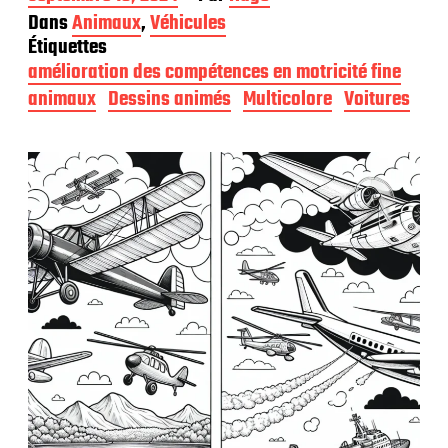
a
Dans
Animaux
,
Véhicules
t
Étiquettes
e
amélioration des compétences en motricité fine
d
e
animaux
Dessins animés
Multicolore
Voitures
p
u
b
l
i
c
a
t
i
o
n