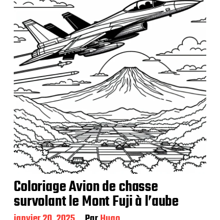
c
a
t
i
o
n
Coloriage Avion de chasse
survolant le Mont Fuji à l’aube
D
janvier 20, 2025
Par
Hugo