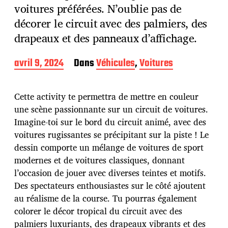
voitures préférées. N’oublie pas de
décorer le circuit avec des palmiers, des
drapeaux et des panneaux d’affichage.
D
avril 9, 2024
Dans
Véhicules
,
Voitures
a
t
e
Cette activity te permettra de mettre en couleur
d
une scène passionnante sur un circuit de voitures.
e
Imagine-toi sur le bord du circuit animé, avec des
p
u
voitures rugissantes se précipitant sur la piste ! Le
b
dessin comporte un mélange de voitures de sport
l
modernes et de voitures classiques, donnant
i
l’occasion de jouer avec diverses teintes et motifs.
c
a
Des spectateurs enthousiastes sur le côté ajoutent
t
au réalisme de la course. Tu pourras également
i
colorer le décor tropical du circuit avec des
o
palmiers luxuriants, des drapeaux vibrants et des
n