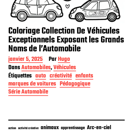
Coloriage Collection De Véhicules
Exceptionnels Exposant les Grands
Noms de l’Automobile
D
janvier 5, 2025
Par
Hugo
a
Dans
Automobiles
,
Véhicules
t
Étiquettes
auto
créativité
enfants
e
d
marques de voitures
Pédagogique
e
Série Automobile
p
u
b
l
i
c
animaux
Arc-en-ciel
apprentissage
action
activité créative
a