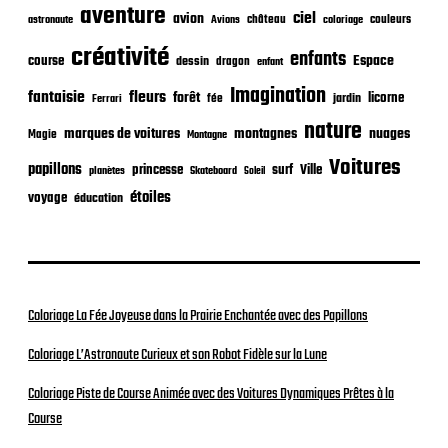
t
aventure
ciel
avion
château
coloriage
couleurs
astronaute
Avions
i
o
créativité
enfants
Espace
course
dessin
dragon
enfant
n
Imagination
fantaisie
fleurs
forêt
licorne
jardin
fée
Ferrari
nature
nuages
marques de voitures
montagnes
Magie
Montagne
Voitures
papillons
princesse
surf
Ville
planètes
Skateboard
Soleil
étoiles
voyage
éducation
Coloriage La Fée Joyeuse dans la Prairie Enchantée avec des Papillons
Coloriage L’Astronaute Curieux et son Robot Fidèle sur la Lune
Coloriage Piste de Course Animée avec des Voitures Dynamiques Prêtes à la
Course