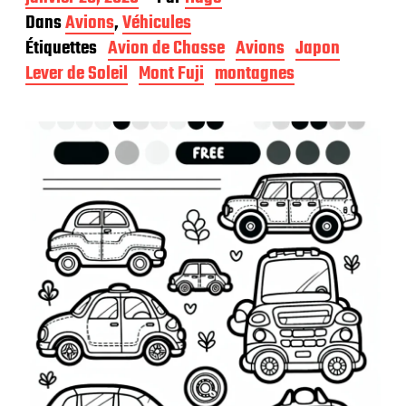
a
Dans
Avions
,
Véhicules
t
Étiquettes
Avion de Chasse
Avions
Japon
e
d
Lever de Soleil
Mont Fuji
montagnes
e
p
u
b
l
i
c
a
t
i
o
n