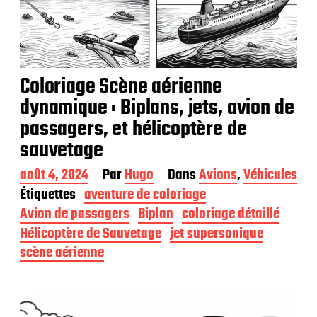
Coloriage Scène aérienne
dynamique : Biplans, jets, avion de
passagers, et hélicoptère de
sauvetage
D
août 4, 2024
Par
Hugo
Dans
Avions
,
Véhicules
a
Étiquettes
aventure de coloriage
t
Avion de passagers
Biplan
coloriage détaillé
e
d
Hélicoptère de Sauvetage
jet supersonique
e
scène aérienne
p
u
b
l
i