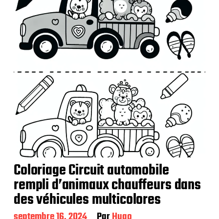
Coloriage Circuit automobile
rempli d’animaux chauffeurs dans
des véhicules multicolores
D
septembre 16, 2024
Par
Hugo