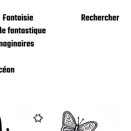
Fantaisie
Rechercher
e fantastique
maginaires
céan