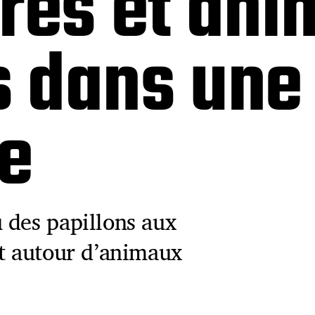
ores et an
 dans une 
e
 des papillons aux
nt autour d’animaux