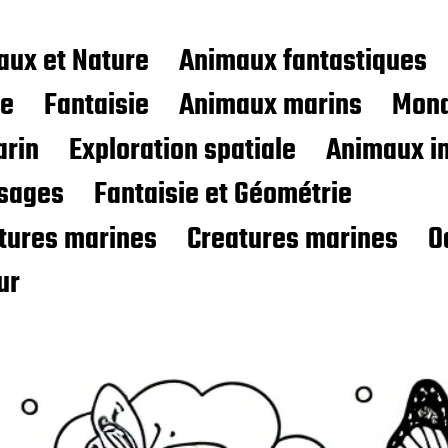
aux et Nature
Animaux fantastiques
ce
Fantaisie
Animaux marins
Mond
rin
Exploration spatiale
Animaux i
sages
Fantaisie et Géométrie
atures marines
Creatures marines
O
ur