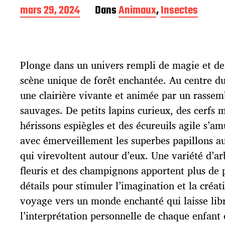
D
mars 29, 2024
Dans
Animaux
,
Insectes
a
t
e
d
Plonge dans un univers rempli de magie et de
e
p
scène unique de forêt enchantée. Au centre du
u
une clairière vivante et animée par un rass
b
l
sauvages. De petits lapins curieux, des cerfs 
i
hérissons espiègles et des écureuils agile s’a
c
avec émerveillement les superbes papillons au
a
t
qui virevoltent autour d’eux. Une variété d’ar
i
fleuris et des champignons apportent plus de 
o
détails pour stimuler l’imagination et la créat
n
voyage vers un monde enchanté qui laisse libr
l’interprétation personnelle de chaque enfant