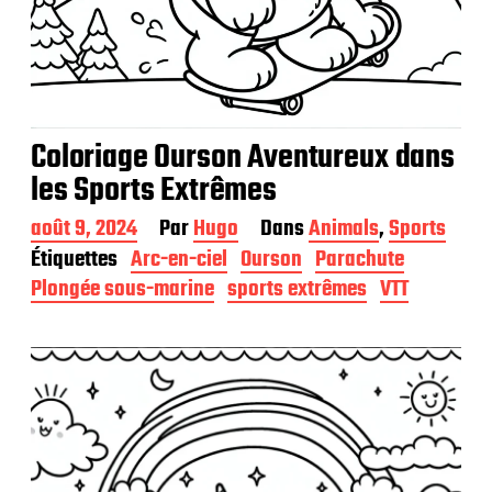
Coloriage Ourson Aventureux dans
les Sports Extrêmes
D
août 9, 2024
Par
Hugo
Dans
Animals
,
Sports
a
Étiquettes
Arc-en-ciel
Ourson
Parachute
t
Plongée sous-marine
sports extrêmes
VTT
e
d
e
p
u
b
l
i
c