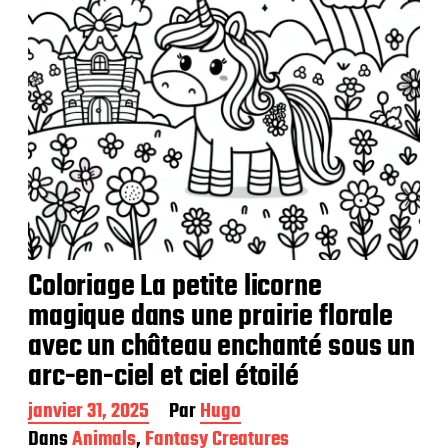
a
t
i
o
n
Coloriage La petite licorne
magique dans une prairie florale
avec un château enchanté sous un
arc-en-ciel et ciel étoilé
D
janvier 31, 2025
Par
Hugo
a
Dans
Animals
,
Fantasy Creatures