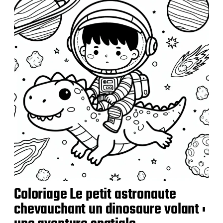
l
i
c
a
t
i
o
n
Coloriage Le petit astronaute
chevauchant un dinosaure volant :