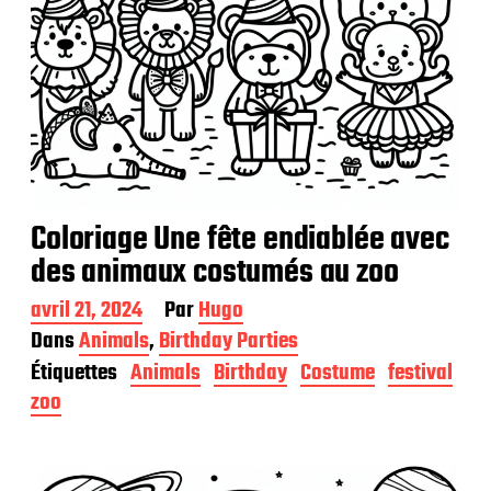
Coloriage Une fête endiablée avec
des animaux costumés au zoo
D
avril 21, 2024
Par
Hugo
a
Dans
Animals
,
Birthday Parties
t
Étiquettes
Animals
Birthday
Costume
festival
e
d
zoo
e
p
u
b