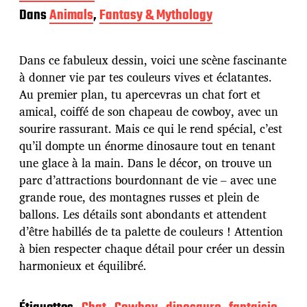
a
Dans
Animals
,
Fantasy & Mythology
t
e
d
Dans ce fabuleux dessin, voici une scène fascinante
e
p
à donner vie par tes couleurs vives et éclatantes.
u
Au premier plan, tu apercevras un chat fort et
b
amical, coiffé de son chapeau de cowboy, avec un
l
sourire rassurant. Mais ce qui le rend spécial, c’est
i
c
qu’il dompte un énorme dinosaure tout en tenant
a
une glace à la main. Dans le décor, on trouve un
t
parc d’attractions bourdonnant de vie – avec une
i
grande roue, des montagnes russes et plein de
o
n
ballons. Les détails sont abondants et attendent
d’être habillés de ta palette de couleurs ! Attention
à bien respecter chaque détail pour créer un dessin
harmonieux et équilibré.