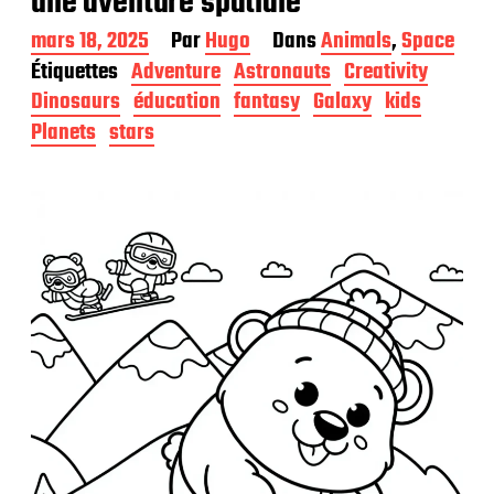
une aventure spatiale
D
mars 18, 2025
Par
Hugo
Dans
Animals
,
Space
a
Étiquettes
Adventure
Astronauts
Creativity
t
Dinosaurs
éducation
fantasy
Galaxy
kids
e
d
Planets
stars
e
p
u
b
l
i
c
a
t
i
o
n