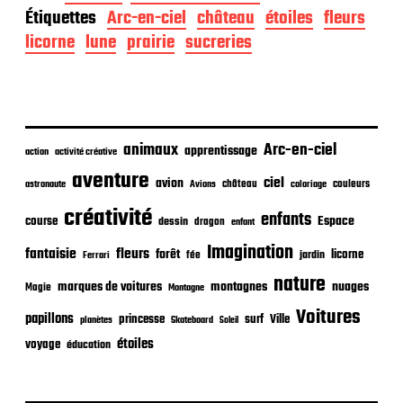
t
Étiquettes
Arc-en-ciel
château
étoiles
fleurs
e
d
licorne
lune
prairie
sucreries
e
p
u
b
l
i
animaux
Arc-en-ciel
apprentissage
action
activité créative
c
aventure
a
ciel
avion
château
coloriage
couleurs
astronaute
Avions
t
créativité
i
enfants
Espace
course
dessin
dragon
enfant
o
Imagination
n
fantaisie
fleurs
forêt
licorne
jardin
fée
Ferrari
nature
nuages
marques de voitures
montagnes
Magie
Montagne
Voitures
papillons
princesse
surf
Ville
planètes
Skateboard
Soleil
étoiles
voyage
éducation