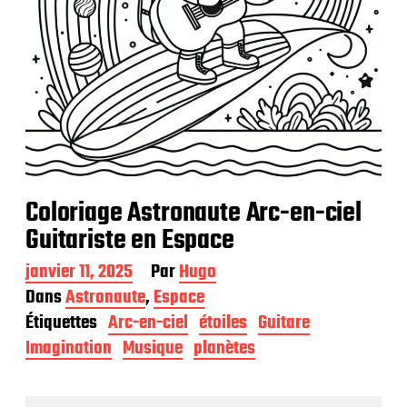
Coloriage Astronaute Arc-en-ciel
Guitariste en Espace
D
janvier 11, 2025
Par
Hugo
a
Dans
Astronaute
,
Espace
t
Étiquettes
Arc-en-ciel
étoiles
Guitare
e
d
Imagination
Musique
planètes
e
p
u