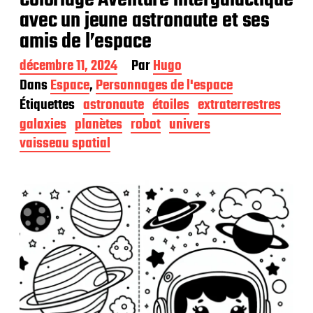
avec un jeune astronaute et ses
amis de l’espace
D
décembre 11, 2024
Par
Hugo
a
Dans
Espace
,
Personnages de l'espace
t
Étiquettes
astronaute
étoiles
extraterrestres
e
d
galaxies
planètes
robot
univers
e
vaisseau spatial
p
u
b
l
i
c
a
t
i
o
n