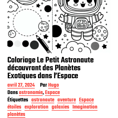
Coloriage Le Petit Astronaute
découvrant des Planètes
Exotiques dans l’Espace
D
avril 27, 2024
Par
Hugo
a
Dans
astronomie
,
Espace
t
Étiquettes
astronaute
aventure
Espace
e
d
étoiles
exploration
galaxies
Imagination
e
planètes
p