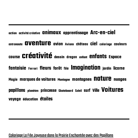
u
b
l
i
c
animaux
Arc-en-ciel
apprentissage
action
activité créative
a
t
aventure
ciel
avion
château
coloriage
couleurs
astronaute
Avions
i
o
créativité
enfants
Espace
course
dessin
dragon
enfant
n
Imagination
fantaisie
fleurs
forêt
licorne
jardin
fée
Ferrari
nature
nuages
marques de voitures
montagnes
Magie
Montagne
Voitures
papillons
princesse
surf
Ville
planètes
Skateboard
Soleil
étoiles
voyage
éducation
Coloriage La Fée Joyeuse dans la Prairie Enchantée avec des Papillons