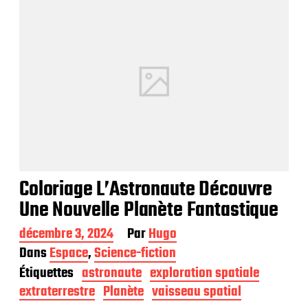
b
l
i
c
a
t
i
o
n
Coloriage L’Astronaute Découvre
Une Nouvelle Planète Fantastique
D
décembre 3, 2024
Par
Hugo
a
Dans
Espace
,
Science-fiction
t
Étiquettes
astronaute
exploration spatiale
e
d
extraterrestre
Planète
vaisseau spatial
e