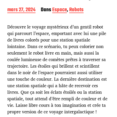
D
mars 27, 2024
Dans
Espace
,
Robots
a
t
e
Découvre le voyage mystérieux d’un gentil robot
d
qui parcourt l’espace, emportant avec lui une pile
e
de livres colorés pour une station spatiale
p
u
lointaine. Dans ce scénario, tu peux colorier non
b
seulement le robot livre en main, mais aussi la
l
coulée lumineuse de comètes prêtes à traverser sa
i
trajectoire. Les étoiles qui brillent et scintillent
c
a
dans le noir de l’espace pourraient aussi utiliser
t
une touche de couleur. La dernière destination est
i
une station spatiale qui a hâte de recevoir ces
o
livres. Que ça soit les éclats étoilés ou la station
n
spatiale, tout attend d’être rempli de couleur et de
vie. Laisse libre cours à ton imagination et crée ta
propre version de ce voyage intergalactique !