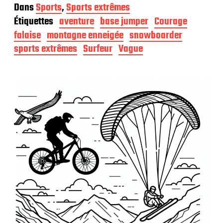
a
Dans
Sports
,
Sports extrêmes
t
Étiquettes
aventure
base jumper
Courage
e
d
falaise
montagne enneigée
snowboarder
e
sports extrêmes
Surfeur
Vague
p
u
b
l
i
c
a
t
i
o
n