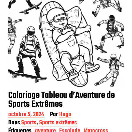
a
t
i
o
n
Coloriage Tableau d’Aventure de
Sports Extrêmes
D
octobre 5, 2024
Par
Hugo
a
Dans
Sports
,
Sports extrêmes
t
Étiquettes
aventure
Escalade
Motocross