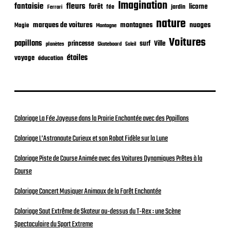
Imagination
n
fantaisie
fleurs
forêt
licorne
jardin
fée
Ferrari
nature
nuages
marques de voitures
montagnes
Magie
Montagne
Voitures
papillons
princesse
surf
Ville
planètes
Skateboard
Soleil
étoiles
voyage
éducation
Coloriage La Fée Joyeuse dans la Prairie Enchantée avec des Papillons
Coloriage L’Astronaute Curieux et son Robot Fidèle sur la Lune
Coloriage Piste de Course Animée avec des Voitures Dynamiques Prêtes à la
Course
Coloriage Concert Musiquer Animaux de la Forêt Enchantée
Coloriage Saut Extrême de Skateur au-dessus du T-Rex : une Scène
Spectaculaire du Sport Extreme