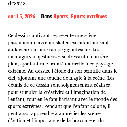
dessus.
D
avril 5, 2024
Dans
Sports
,
Sports extrêmes
a
t
e
Ce dessin captivant représente une scène
d
passionnante avec un skater exécutant un saut
e
audacieux sur une rampe gigantesque. Les
p
u
montagnes majestueuses se dressent en arrière-
b
plan, ajoutant une beauté naturelle à ce paysage
l
extrême. Au-dessus, l’étoile du soir scintille dans le
i
ciel, ajoutant une touche de magie à la scène. Les
c
a
détails de ce dessin sont soigneusement réalisés
t
pour stimuler la créativité et l’imagination de
i
l’enfant, tout en le familiarisant avec le monde des
o
sports extrêmes. Pendant que l’enfant colorie, il
n
peut aussi apprendre à apprécier les scènes
d’action et l’importance de la bravoure et du