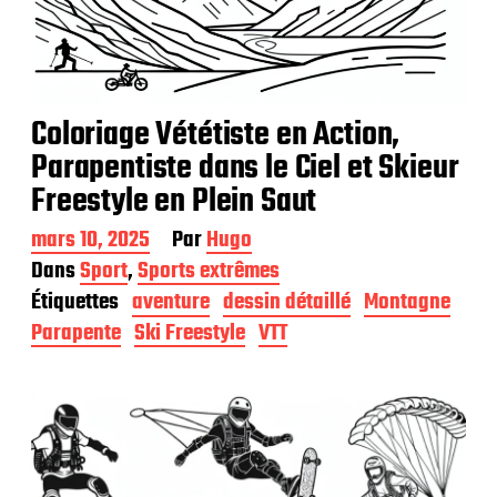
Coloriage Vététiste en Action,
Parapentiste dans le Ciel et Skieur
Freestyle en Plein Saut
D
mars 10, 2025
Par
Hugo
a
Dans
Sport
,
Sports extrêmes
t
Étiquettes
aventure
dessin détaillé
Montagne
e
d
Parapente
Ski Freestyle
VTT
e
p
u
b
l
i
c