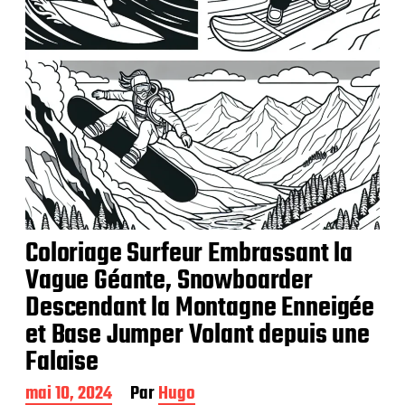
Coloriage Surfeur Embrassant la
Vague Géante, Snowboarder
Descendant la Montagne Enneigée
et Base Jumper Volant depuis une
Falaise
D
mai 10, 2024
Par
Hugo