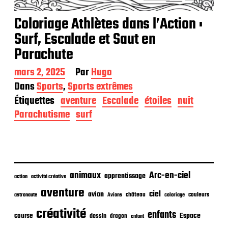
Coloriage Athlètes dans l’Action :
Surf, Escalade et Saut en
Parachute
D
mars 2, 2025
Par
Hugo
a
Dans
Sports
,
Sports extrêmes
t
Étiquettes
aventure
Escalade
étoiles
nuit
e
d
Parachutisme
surf
e
p
u
b
l
i
animaux
Arc-en-ciel
apprentissage
action
activité créative
c
aventure
a
ciel
avion
château
coloriage
couleurs
astronaute
Avions
t
créativité
i
enfants
Espace
course
dessin
dragon
enfant
o