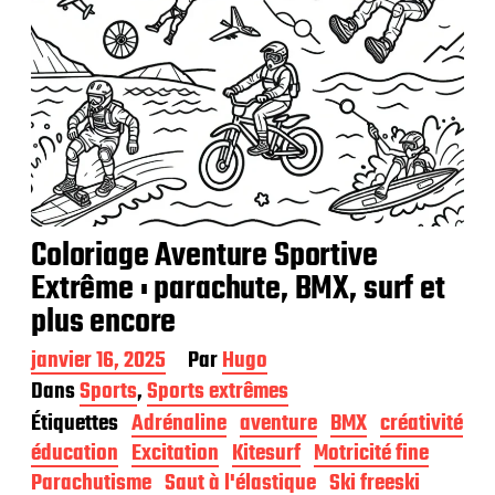
Coloriage Aventure Sportive
Extrême : parachute, BMX, surf et
plus encore
D
janvier 16, 2025
Par
Hugo
a
Dans
Sports
,
Sports extrêmes
t
Étiquettes
Adrénaline
aventure
BMX
créativité
e
d
éducation
Excitation
Kitesurf
Motricité fine
e
Parachutisme
Saut à l'élastique
Ski freeski
p