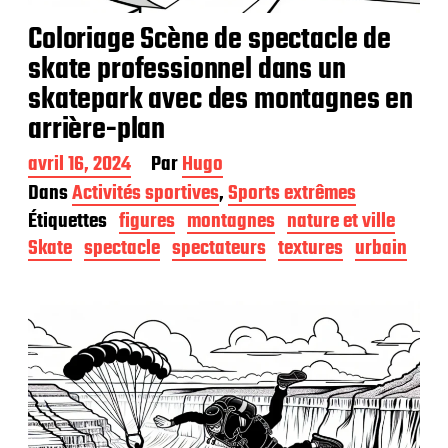
Coloriage Scène de spectacle de
skate professionnel dans un
skatepark avec des montagnes en
arrière-plan
D
avril 16, 2024
Par
Hugo
a
Dans
Activités sportives
,
Sports extrêmes
t
Étiquettes
figures
montagnes
nature et ville
e
d
Skate
spectacle
spectateurs
textures
urbain
e
p
u
b
l
i
c
a
t
i