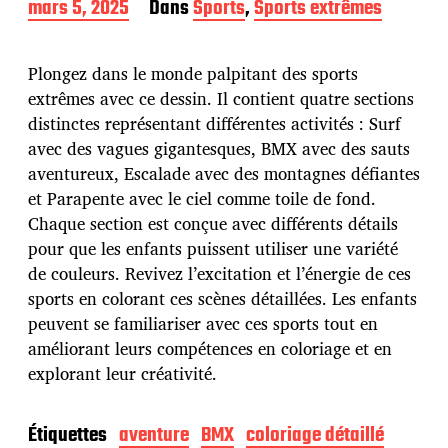
D
mars 5, 2025
Dans
Sports
,
Sports extrêmes
a
t
e
Plongez dans le monde palpitant des sports
d
extrêmes avec ce dessin. Il contient quatre sections
e
distinctes représentant différentes activités : Surf
p
u
avec des vagues gigantesques, BMX avec des sauts
b
aventureux, Escalade avec des montagnes défiantes
l
et Parapente avec le ciel comme toile de fond.
i
Chaque section est conçue avec différents détails
c
a
pour que les enfants puissent utiliser une variété
t
de couleurs. Revivez l’excitation et l’énergie de ces
i
sports en colorant ces scènes détaillées. Les enfants
o
peuvent se familiariser avec ces sports tout en
n
améliorant leurs compétences en coloriage et en
explorant leur créativité.
Étiquettes
aventure
BMX
coloriage détaillé