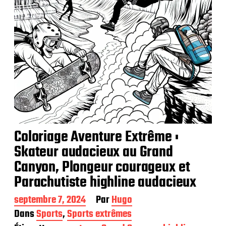
o
n
Coloriage Aventure Extrême :
Skateur audacieux au Grand
Canyon, Plongeur courageux et
Parachutiste highline audacieux
D
septembre 7, 2024
Par
Hugo
a
Dans
Sports
,
Sports extrêmes
t