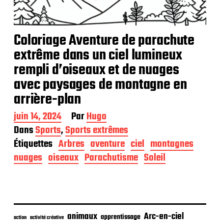
Coloriage Aventure de parachute
extrême dans un ciel lumineux
rempli d’oiseaux et de nuages
avec paysages de montagne en
arrière-plan
D
juin 14, 2024
Par
Hugo
a
Dans
Sports
,
Sports extrêmes
t
Étiquettes
Arbres
aventure
ciel
montagnes
e
d
nuages
oiseaux
Parachutisme
Soleil
e
p
u
b
l
i
animaux
Arc-en-ciel
apprentissage
action
activité créative