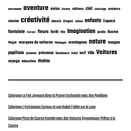
c
aventure
a
ciel
avion
château
coloriage
couleurs
astronaute
Avions
t
créativité
i
enfants
Espace
course
dessin
dragon
enfant
o
Imagination
n
fantaisie
fleurs
forêt
licorne
jardin
fée
Ferrari
nature
nuages
marques de voitures
montagnes
Magie
Montagne
Voitures
papillons
princesse
surf
Ville
planètes
Skateboard
Soleil
étoiles
voyage
éducation
Coloriage La Fée Joyeuse dans la Prairie Enchantée avec des Papillons
Coloriage L’Astronaute Curieux et son Robot Fidèle sur la Lune
Coloriage Piste de Course Animée avec des Voitures Dynamiques Prêtes à la
Course