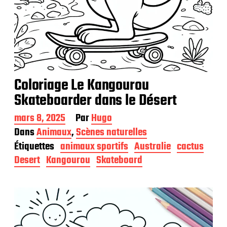
Coloriage Le Kangourou
Skateboarder dans le Désert
D
mars 8, 2025
Par
Hugo
a
Dans
Animaux
,
Scènes naturelles
t
Étiquettes
animaux sportifs
Australie
cactus
e
d
Desert
Kangourou
Skateboard
e
p
u
b
l
i