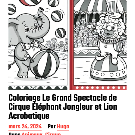
a
t
i
o
n
Coloriage Le Grand Spectacle de
Cirque Éléphant Jongleur et Lion
Acrobatique
D
mars 24, 2024
Par
Hugo
a