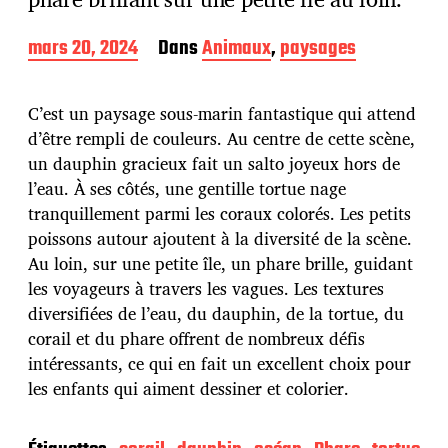
D
mars 20, 2024
Dans
Animaux
,
paysages
a
t
e
C’est un paysage sous-marin fantastique qui attend
d
d’être rempli de couleurs. Au centre de cette scène,
e
un dauphin gracieux fait un salto joyeux hors de
p
u
l’eau. À ses côtés, une gentille tortue nage
b
tranquillement parmi les coraux colorés. Les petits
l
poissons autour ajoutent à la diversité de la scène.
i
Au loin, sur une petite île, un phare brille, guidant
c
a
les voyageurs à travers les vagues. Les textures
t
diversifiées de l’eau, du dauphin, de la tortue, du
i
corail et du phare offrent de nombreux défis
o
intéressants, ce qui en fait un excellent choix pour
n
les enfants qui aiment dessiner et colorier.