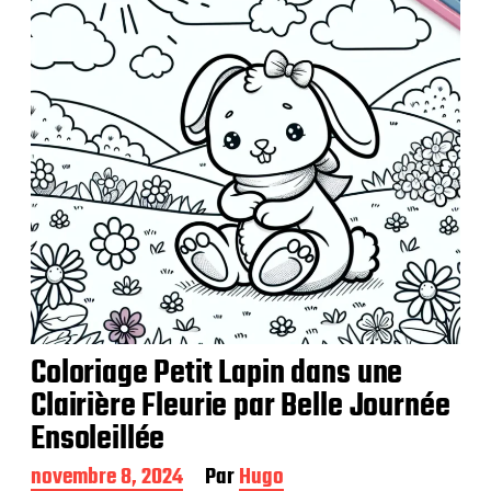
c
a
t
i
o
n
Coloriage Petit Lapin dans une
Clairière Fleurie par Belle Journée
Ensoleillée
D
novembre 8, 2024
Par
Hugo