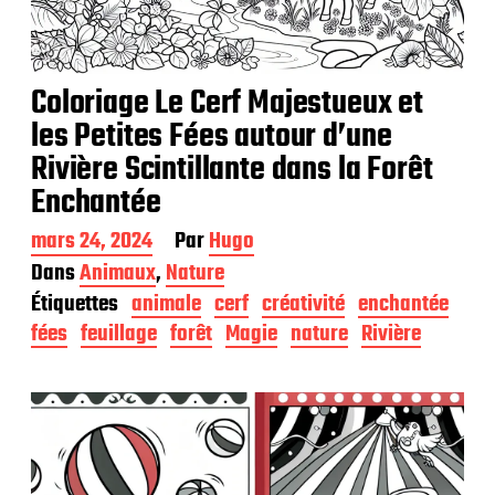
Coloriage Le Cerf Majestueux et
les Petites Fées autour d’une
Rivière Scintillante dans la Forêt
Enchantée
D
mars 24, 2024
Par
Hugo
a
Dans
Animaux
,
Nature
t
Étiquettes
animale
cerf
créativité
enchantée
e
d
fées
feuillage
forêt
Magie
nature
Rivière
e
p
u
b
l
i
c