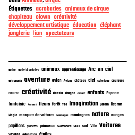
Dans
Animaux
,
Cirque
t
Étiquettes
acrobaties
animaux de cirque
e
d
chapiteau
clown
créativité
e
développement artistique
éducation
éléphant
p
jonglerie
lion
spectateurs
u
b
l
i
c
a
animaux
Arc-en-ciel
t
apprentissage
action
activité créative
i
aventure
ciel
avion
o
château
coloriage
couleurs
astronaute
Avions
n
créativité
enfants
Espace
course
dessin
dragon
enfant
Imagination
fantaisie
fleurs
forêt
licorne
jardin
fée
Ferrari
nature
nuages
marques de voitures
montagnes
Magie
Montagne
Voitures
papillons
princesse
surf
Ville
planètes
Skateboard
Soleil
étoiles
voyage
éducation