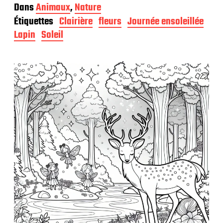
a
Dans
Animaux
,
Nature
t
Étiquettes
Clairière
fleurs
Journée ensoleillée
e
d
Lapin
Soleil
e
p
u
b
l
i
c
a
t
i
o
n