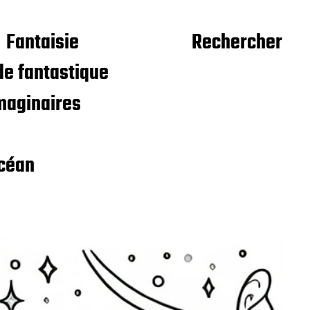
Fantaisie
Rechercher
e fantastique
maginaires
céan