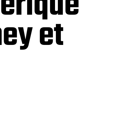
erique
ey et