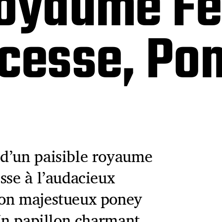
Royaume Fé
cesse, Pon
 d’un paisible royaume
sse à l’audacieux
son majestueux poney
 Un papillon charmant