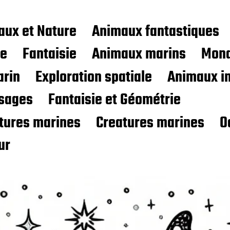
aux et Nature
Animaux fantastiques
ce
Fantaisie
Animaux marins
Mond
rin
Exploration spatiale
Animaux i
sages
Fantaisie et Géométrie
atures marines
Creatures marines
O
ur