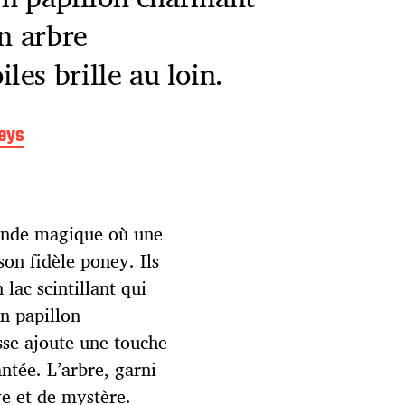
un arbre
es brille au loin.
eys
monde magique où une
on fidèle poney. Ils
lac scintillant qui
Un papillon
sse ajoute une touche
ntée. L’arbre, garni
ve et de mystère.