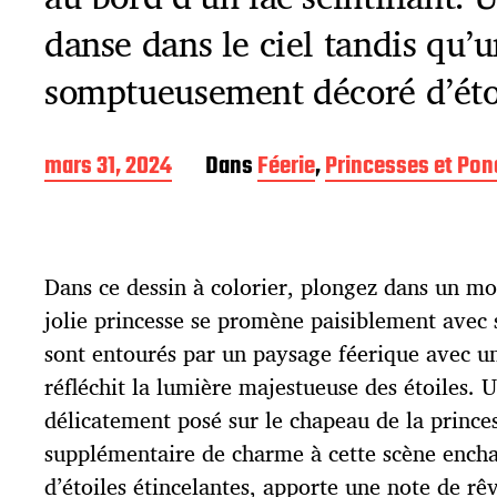
danse dans le ciel tandis qu’
somptueusement décoré d’étoil
D
mars 31, 2024
Dans
Féerie
,
Princesses et Pon
a
t
e
d
Dans ce dessin à colorier, plongez dans un 
e
p
jolie princesse se promène paisiblement avec s
u
sont entourés par un paysage féerique avec un 
b
l
réfléchit la lumière majestueuse des étoiles. 
i
délicatement posé sur le chapeau de la prince
c
supplémentaire de charme à cette scène encha
a
t
d’étoiles étincelantes, apporte une note de rê