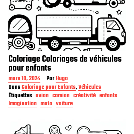
Coloriage Coloriages de véhicules
pour enfants
D
mars 18, 2024
Par
Hugo
a
Dans
Coloriage pour Enfants
,
Véhicules
t
Étiquettes
avion
camion
créativité
enfants
e
d
Imagination
moto
voiture
e
p
u
b
l