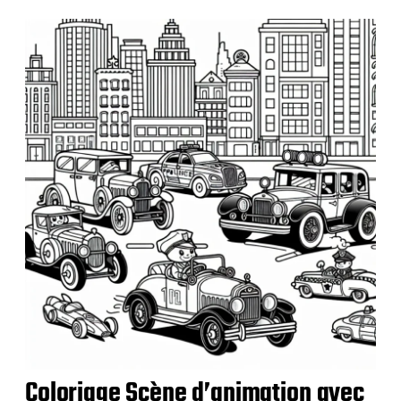
b
l
i
c
a
t
i
o
n
Coloriage Scène d’animation avec