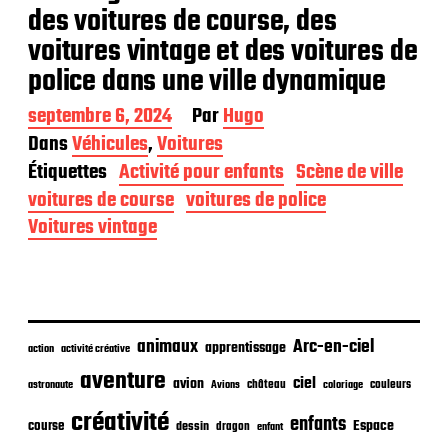
des voitures de course, des
voitures vintage et des voitures de
police dans une ville dynamique
D
septembre 6, 2024
Par
Hugo
a
Dans
Véhicules
,
Voitures
t
Étiquettes
Activité pour enfants
Scène de ville
e
d
voitures de course
voitures de police
e
Voitures vintage
p
u
b
l
i
c
animaux
Arc-en-ciel
apprentissage
action
activité créative
a
t
aventure
ciel
avion
château
coloriage
couleurs
astronaute
Avions
i
o
créativité
enfants
Espace
course
dessin
dragon
enfant
n