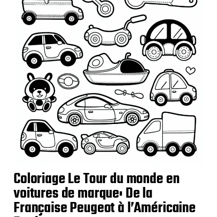
i
c
a
t
i
o
n
Coloriage Le Tour du monde en
voitures de marque: De la
Française Peugeot à l’Américaine