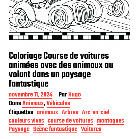
Coloriage Course de voitures
animées avec des animaux au
volant dans un paysage
fantastique
D
novembre 11, 2024
Par
Hugo
a
Dans
Animaux
,
Véhicules
t
Étiquettes
animaux
Arbres
Arc-en-ciel
e
d
couleurs vives
course de voitures
montagnes
e
Paysage
Scène fantastique
Voitures
p
u