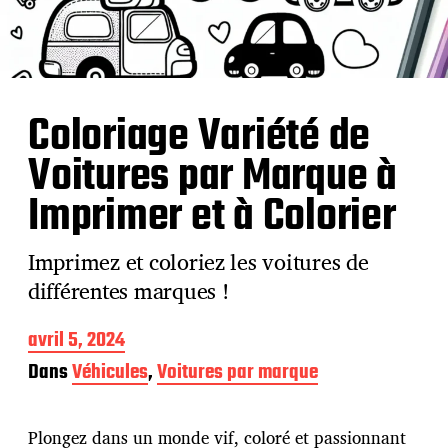
Coloriage Variété de
Voitures par Marque à
Imprimer et à Colorier
Imprimez et coloriez les voitures de
différentes marques !
D
avril 5, 2024
a
Dans
Véhicules
,
Voitures par marque
t
e
d
Plongez dans un monde vif, coloré et passionnant
e