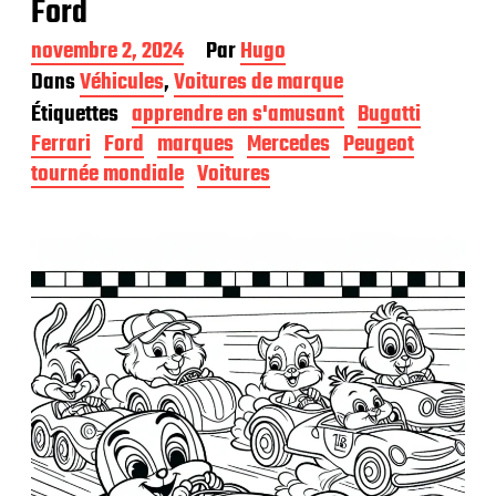
Ford
D
novembre 2, 2024
Par
Hugo
a
Dans
Véhicules
,
Voitures de marque
t
Étiquettes
apprendre en s'amusant
Bugatti
e
d
Ferrari
Ford
marques
Mercedes
Peugeot
e
tournée mondiale
Voitures
p
u
b
l
i
c
a
t
i
o
n