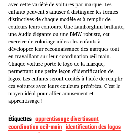
p
avec cette variété de voitures par marque. Les
u
enfants peuvent s’amuser à distinguer les formes
b
distinctives de chaque modèle et à remplir de
l
couleurs leurs contours. Une Lamborghini brillante,
i
c
une Audie élégante ou une BMW robuste, cet
a
exercice de coloriage aidera les enfants à
t
développer leur reconnaissance des marques tout
i
en travaillant sur leur coordination œil-main.
o
n
Chaque voiture porte le logo de la marque,
permettant une petite leçon d’identification de
logos. Les enfants seront excités à l’idée de remplir
ces voitures avec leurs couleurs préférées. C’est le
moyen idéal pour allier amusement et
apprentissage !
Étiquettes
apprentissage divertissant
coordination oeil-main
identification des logos