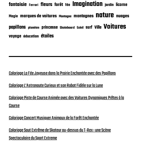
Imagination
fantaisie
fleurs
forêt
licorne
jardin
fée
Ferrari
nature
nuages
marques de voitures
montagnes
Magie
Montagne
Voitures
papillons
princesse
surf
Ville
planètes
Skateboard
Soleil
étoiles
voyage
éducation
Coloriage La Fée Joyeuse dans la Prairie Enchantée avec des Papillons
Coloriage L’Astronaute Curieux et son Robot Fidèle sur la Lune
Coloriage Piste de Course Animée avec des Voitures Dynamiques Prêtes à la
Course
Coloriage Concert Musiquer Animaux de la Forêt Enchantée
Coloriage Saut Extrême de Skateur au-dessus du T-Rex : une Scène
Spectaculaire du Sport Extreme