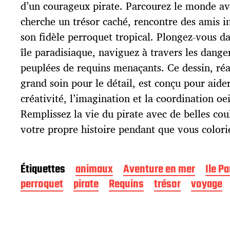
p
d’un courageux pirate. Parcourez le monde ave
u
cherche un trésor caché, rencontre des amis 
b
l
son fidèle perroquet tropical. Plongez-vous da
i
île paradisiaque, naviguez à travers les dang
c
peuplées de requins menaçants. Ce dessin, réal
a
t
grand soin pour le détail, est conçu pour aide
i
créativité, l’imagination et la coordination oe
o
Remplissez la vie du pirate avec de belles cou
n
votre propre histoire pendant que vous colori
Étiquettes
animaux
Aventure en mer
Ile P
perroquet
pirate
Requins
trésor
voyage