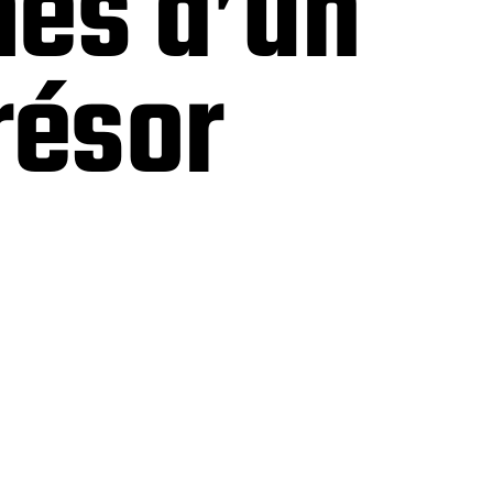
mes d’un
résor