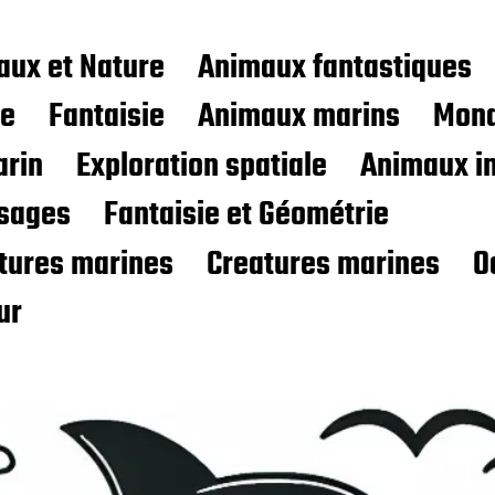
aux et Nature
Animaux fantastiques
ce
Fantaisie
Animaux marins
Mond
rin
Exploration spatiale
Animaux i
sages
Fantaisie et Géométrie
atures marines
Creatures marines
O
ur