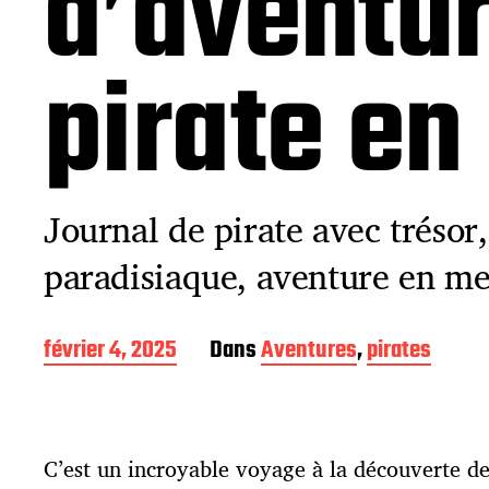
d’aventu
pirate en
Journal de pirate avec trésor,
paradisiaque, aventure en me
D
février 4, 2025
Dans
Aventures
,
pirates
a
t
e
d
C’est un incroyable voyage à la découverte d
e