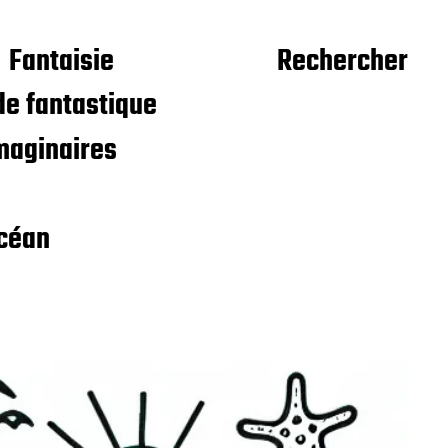
Fantaisie
Rechercher
e fantastique
maginaires
céan