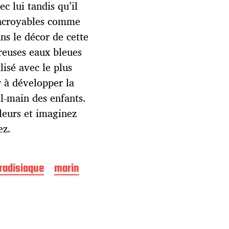
c lui tandis qu’il
incroyables comme
ns le décor de cette
ereuses eaux bleues
isé avec le plus
r à développer la
il-main des enfants.
leurs et imaginez
ez.
aradisiaque
marin