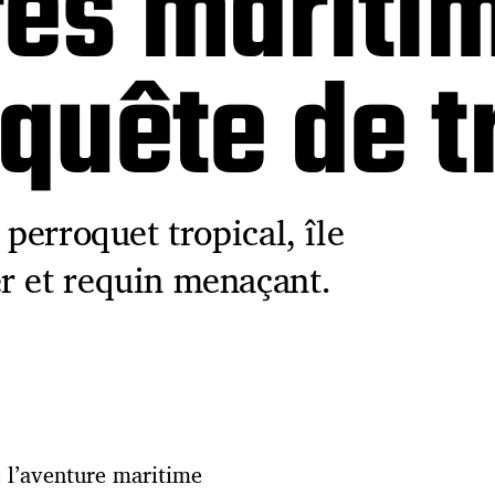
res mariti
 quête de t
 perroquet tropical, île
r et requin menaçant.
e l’aventure maritime