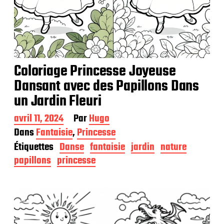
Coloriage Princesse Joyeuse
Dansant avec des Papillons Dans
un Jardin Fleuri
D
avril 11, 2024
Par
Hugo
a
Dans
Fantaisie
,
Princesse
t
Étiquettes
Danse
fantaisie
jardin
nature
e
d
papillons
princesse
e
p
u
b
l
i