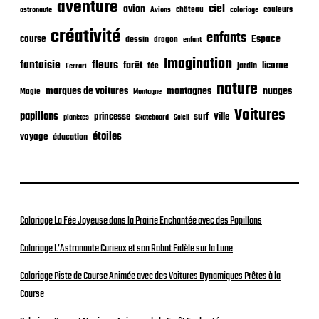
aventure
a
ciel
avion
château
coloriage
couleurs
astronaute
Avions
t
créativité
i
enfants
Espace
course
dessin
dragon
enfant
o
Imagination
n
fantaisie
fleurs
forêt
licorne
jardin
fée
Ferrari
nature
nuages
marques de voitures
montagnes
Magie
Montagne
Voitures
papillons
princesse
surf
Ville
planètes
Skateboard
Soleil
étoiles
voyage
éducation
Coloriage La Fée Joyeuse dans la Prairie Enchantée avec des Papillons
Coloriage L’Astronaute Curieux et son Robot Fidèle sur la Lune
Coloriage Piste de Course Animée avec des Voitures Dynamiques Prêtes à la
Course