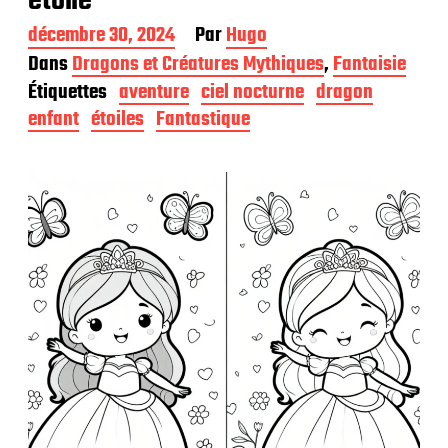
étoilé
D
décembre 30, 2024
Par
Hugo
a
Dans
Dragons et Créatures Mythiques
,
Fantaisie
t
Étiquettes
aventure
ciel nocturne
dragon
e
d
enfant
étoiles
Fantastique
e
p
u
b
l
i
c
a
t
i
o
n