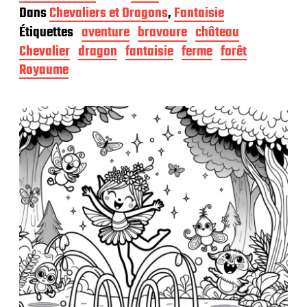
a
Dans
Chevaliers et Dragons
,
Fantaisie
t
Étiquettes
aventure
bravoure
château
e
d
Chevalier
dragon
fantaisie
ferme
forêt
e
Royaume
p
u
b
l
i
c
a
t
i
o
n