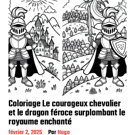
c
a
t
i
o
n
Coloriage Le courageux chevalier
et le dragon féroce surplombant le
royaume enchanté
D
février 2, 2025
Par
Hugo