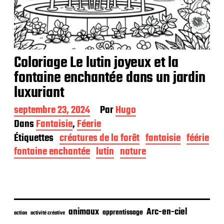
Coloriage Le lutin joyeux et la
fontaine enchantée dans un jardin
luxuriant
D
septembre 23, 2024
Par
Hugo
a
Dans
Fantaisie
,
Féerie
t
Étiquettes
créatures de la forêt
fantaisie
féérie
e
d
fontaine enchantée
lutin
nature
e
p
u
b
l
i
animaux
Arc-en-ciel
apprentissage
action
activité créative
c