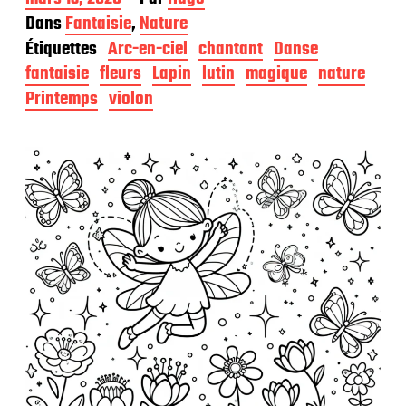
a
Dans
Fantaisie
,
Nature
t
Étiquettes
Arc-en-ciel
chantant
Danse
e
d
fantaisie
fleurs
Lapin
lutin
magique
nature
e
Printemps
violon
p
u
b
l
i
c
a
t
i
o
n