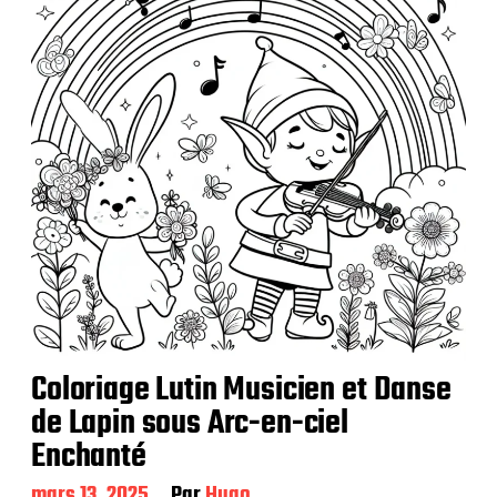
c
a
t
i
o
n
Coloriage Lutin Musicien et Danse
de Lapin sous Arc-en-ciel
Enchanté
D
mars 13, 2025
Par
Hugo