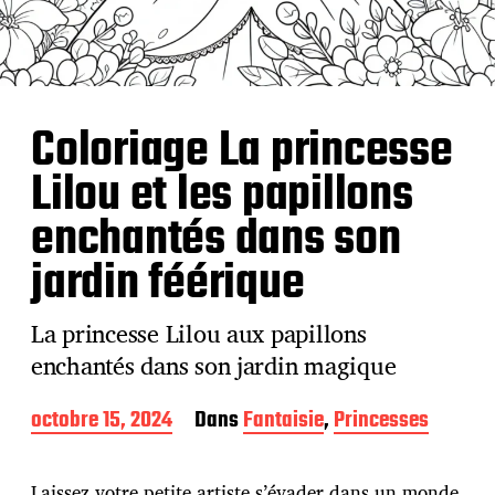
Coloriage La princesse
Lilou et les papillons
enchantés dans son
jardin féérique
La princesse Lilou aux papillons
enchantés dans son jardin magique
D
octobre 15, 2024
Dans
Fantaisie
,
Princesses
a
t
e
Laissez votre petite artiste s’évader dans un monde