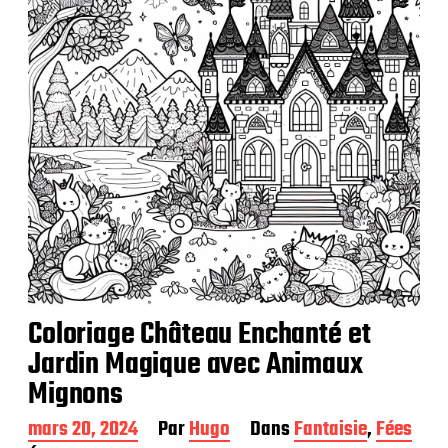
a
t
i
o
n
Coloriage Château Enchanté et
Jardin Magique avec Animaux
Mignons
D
mars 20, 2024
Par
Hugo
Dans
Fantaisie
,
Fées