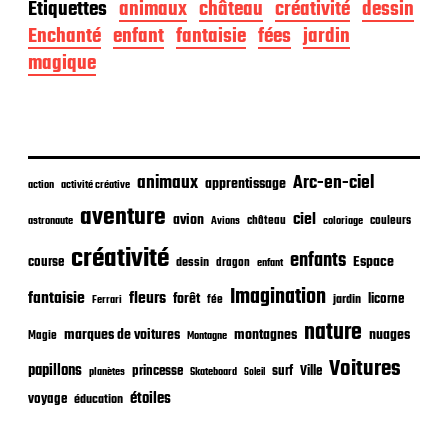
a
Étiquettes
animaux
château
créativité
dessin
t
Enchanté
enfant
fantaisie
fées
jardin
e
d
magique
e
p
u
b
l
i
animaux
Arc-en-ciel
apprentissage
action
activité créative
c
aventure
a
ciel
avion
château
coloriage
couleurs
astronaute
Avions
t
créativité
i
enfants
Espace
course
dessin
dragon
enfant
o
Imagination
fantaisie
fleurs
n
forêt
licorne
jardin
fée
Ferrari
nature
nuages
marques de voitures
montagnes
Magie
Montagne
Voitures
papillons
princesse
surf
Ville
planètes
Skateboard
Soleil
étoiles
voyage
éducation