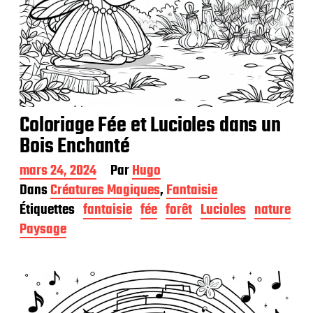
Coloriage Fée et Lucioles dans un
Bois Enchanté
D
mars 24, 2024
Par
Hugo
a
Dans
Créatures Magiques
,
Fantaisie
t
Étiquettes
fantaisie
fée
forêt
Lucioles
nature
e
d
Paysage
e
p
u
b
l
i