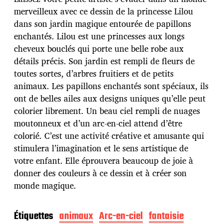
d
merveilleux avec ce dessin de la princesse Lilou
e
dans son jardin magique entourée de papillons
p
u
enchantés. Lilou est une princesses aux longs
b
cheveux bouclés qui porte une belle robe aux
l
détails précis. Son jardin est rempli de fleurs de
i
toutes sortes, d’arbres fruitiers et de petits
c
a
animaux. Les papillons enchantés sont spéciaux, ils
t
ont de belles ailes aux designs uniques qu’elle peut
i
colorier librement. Un beau ciel rempli de nuages
o
moutonneux et d’un arc-en-ciel attend d’être
n
colorié. C’est une activité créative et amusante qui
stimulera l’imagination et le sens artistique de
votre enfant. Elle éprouvera beaucoup de joie à
donner des couleurs à ce dessin et à créer son
monde magique.
Étiquettes
animaux
Arc-en-ciel
fantaisie