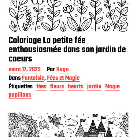
Coloriage La petite fée
enthousiasmée dans son jardin de
coeurs
D
mars 17, 2025
Par
Hugo
a
Dans
Fantaisie
,
Fées et Magie
t
Étiquettes
fées
fleurs
hearts
jardin
Magie
e
d
papillons
e
p
u
b
l
i
c