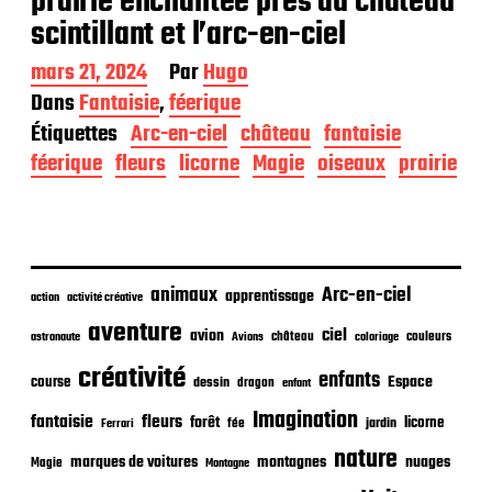
prairie enchantée près du château
scintillant et l’arc-en-ciel
D
mars 21, 2024
Par
Hugo
a
Dans
Fantaisie
,
féerique
t
Étiquettes
Arc-en-ciel
château
fantaisie
e
d
féerique
fleurs
licorne
Magie
oiseaux
prairie
e
p
u
b
l
i
animaux
Arc-en-ciel
apprentissage
action
activité créative
c
aventure
a
ciel
avion
château
coloriage
couleurs
astronaute
Avions
t
créativité
i
enfants
Espace
course
dessin
dragon
enfant
o
Imagination
n
fantaisie
fleurs
forêt
licorne
jardin
fée
Ferrari
nature
nuages
marques de voitures
montagnes
Magie
Montagne