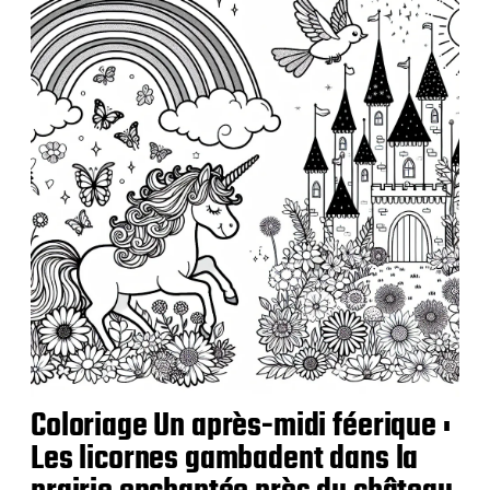
l
i
c
a
t
i
o
n
Coloriage Un après-midi féerique :
Les licornes gambadent dans la