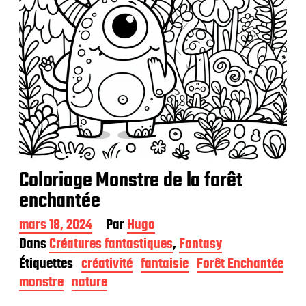
Coloriage Monstre de la forêt
enchantée
D
mars 18, 2024
Par
Hugo
a
Dans
Créatures fantastiques
,
Fantasy
t
Étiquettes
créativité
fantaisie
Forêt Enchantée
e
d
monstre
nature
e