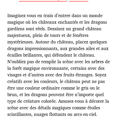
t
e
d
Imaginez-vous en train d’entrer dans un monde
e
p
magique où les châteaux enchantés et les dragons
u
gardiens sont réels. Dessinez un grand château
b
majestueux, plein de tours et de fenêtres
l
mystérieuses. Autour du château, placez quelques
i
c
dragons impressionnants, aux grandes ailes et aux
a
écailles brillantes, qui défendent le château.
t
N’oubliez pas de remplir la scène avec les arbres de
i
la forêt magique environnante, certains avec des
o
n
visages et d’autres avec des fruits étranges. Soyez
créatifs avec les couleurs, le château peut ne pas
être une couleur ordinaire comme le gris ou le
brun, et les dragons peuvent être n’importe quel
type de créature colorée. Amusez-vous à décorer la
scène avec des détails magiques comme étoiles
scintillantes, nuages flottants ou arcs-en-ciel.