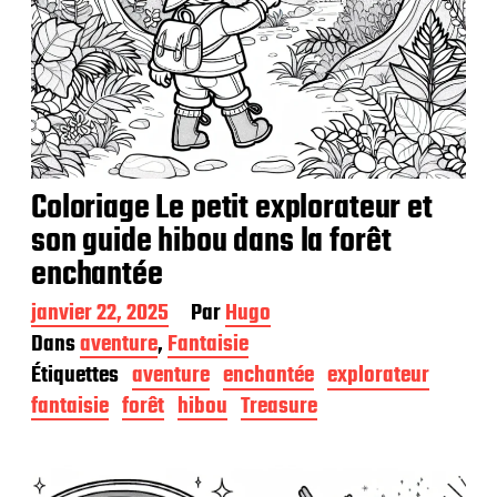
Coloriage Le petit explorateur et
son guide hibou dans la forêt
enchantée
D
janvier 22, 2025
Par
Hugo
a
Dans
aventure
,
Fantaisie
t
Étiquettes
aventure
enchantée
explorateur
e
d
fantaisie
forêt
hibou
Treasure
e
p
u
b