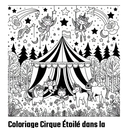
p
u
b
l
i
c
a
t
i
o
n
Coloriage Cirque Étoilé dans la