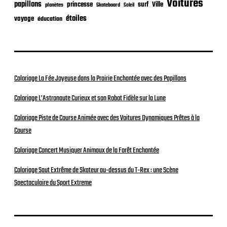
Voitures
papillons
princesse
surf
Ville
planètes
Skateboard
Soleil
étoiles
voyage
éducation
Coloriage La Fée Joyeuse dans la Prairie Enchantée avec des Papillons
Coloriage L’Astronaute Curieux et son Robot Fidèle sur la Lune
Coloriage Piste de Course Animée avec des Voitures Dynamiques Prêtes à la
Course
Coloriage Concert Musiquer Animaux de la Forêt Enchantée
Coloriage Saut Extrême de Skateur au-dessus du T-Rex : une Scène
Spectaculaire du Sport Extreme