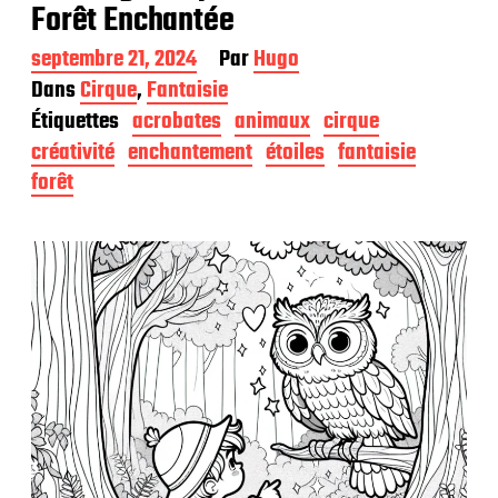
Forêt Enchantée
D
septembre 21, 2024
Par
Hugo
a
Dans
Cirque
,
Fantaisie
t
Étiquettes
acrobates
animaux
cirque
e
d
créativité
enchantement
étoiles
fantaisie
e
forêt
p
u
b
l
i
c
a
t
i
o
n