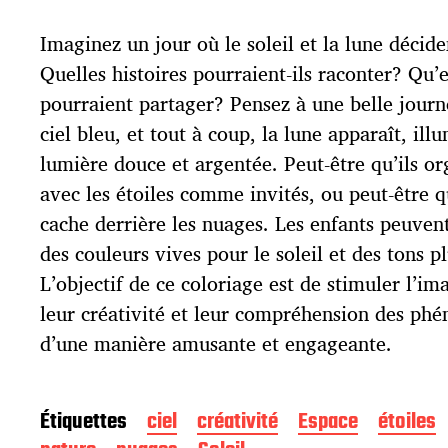
e
d
Imaginez un jour où le soleil et la lune décide
e
p
Quelles histoires pourraient-ils raconter? Qu’e
u
pourraient partager? Pensez à une belle journé
b
l
ciel bleu, et tout à coup, la lune apparaît, ill
i
lumière douce et argentée. Peut-être qu’ils or
c
avec les étoiles comme invités, ou peut-être qu
a
t
cache derrière les nuages. Les enfants peuve
i
des couleurs vives pour le soleil et des tons p
o
L’objectif de ce coloriage est de stimuler l’im
n
leur créativité et leur compréhension des ph
d’une manière amusante et engageante.
Étiquettes
ciel
créativité
Espace
étoiles