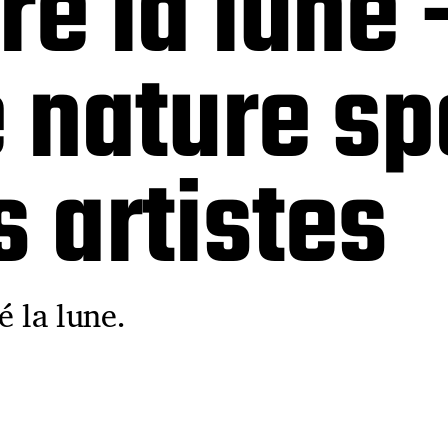
ré la lune 
e nature sp
s artistes
é la lune.