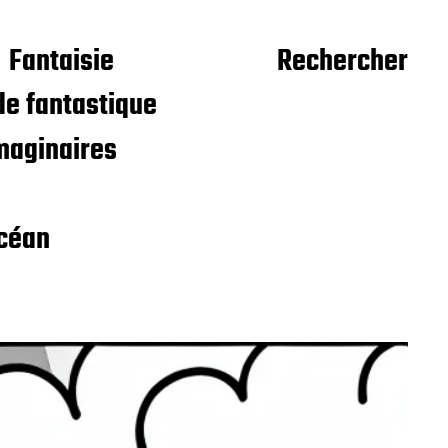
Fantaisie
Rechercher
e fantastique
maginaires
céan