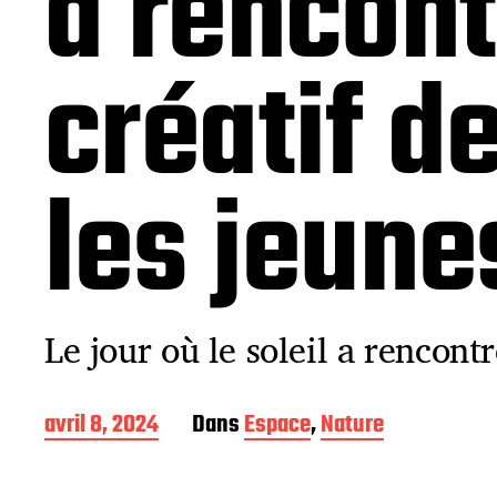
a rencont
créatif d
les jeune
Le jour où le soleil a rencontr
D
avril 8, 2024
Dans
Espace
,
Nature
a
t