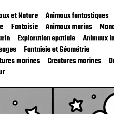
aux et Nature
Animaux fantastiques
ce
Fantaisie
Animaux marins
Mond
rin
Exploration spatiale
Animaux i
sages
Fantaisie et Géométrie
atures marines
Creatures marines
O
ur