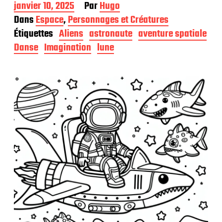
D
janvier 10, 2025
Par
Hugo
a
Dans
Espace
,
Personnages et Créatures
t
Étiquettes
Aliens
astronaute
aventure spatiale
e
d
Danse
Imagination
lune
e
p
u
b
l
i
c
a
t
i
o
n