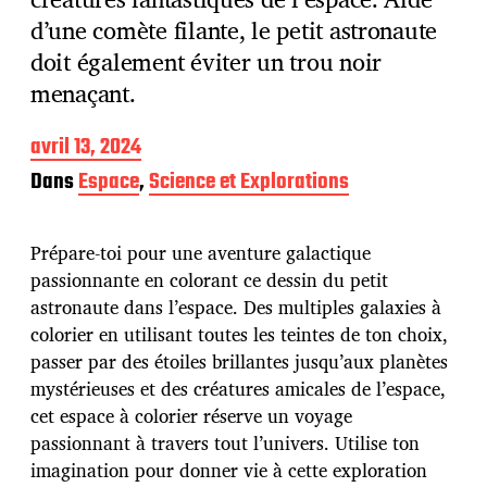
d’une comète filante, le petit astronaute
doit également éviter un trou noir
menaçant.
D
avril 13, 2024
a
Dans
Espace
,
Science et Explorations
t
e
d
Prépare-toi pour une aventure galactique
e
p
passionnante en colorant ce dessin du petit
u
astronaute dans l’espace. Des multiples galaxies à
b
colorier en utilisant toutes les teintes de ton choix,
l
passer par des étoiles brillantes jusqu’aux planètes
i
c
mystérieuses et des créatures amicales de l’espace,
a
cet espace à colorier réserve un voyage
t
passionnant à travers tout l’univers. Utilise ton
i
imagination pour donner vie à cette exploration
o