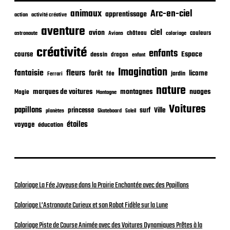
c
animaux
Arc-en-ciel
apprentissage
action
activité créative
a
t
aventure
ciel
avion
château
coloriage
couleurs
astronaute
Avions
i
o
créativité
enfants
Espace
course
dessin
dragon
enfant
n
Imagination
fantaisie
fleurs
forêt
licorne
jardin
fée
Ferrari
nature
nuages
marques de voitures
montagnes
Magie
Montagne
Voitures
papillons
princesse
surf
Ville
planètes
Skateboard
Soleil
étoiles
voyage
éducation
Coloriage La Fée Joyeuse dans la Prairie Enchantée avec des Papillons
Coloriage L’Astronaute Curieux et son Robot Fidèle sur la Lune
Coloriage Piste de Course Animée avec des Voitures Dynamiques Prêtes à la