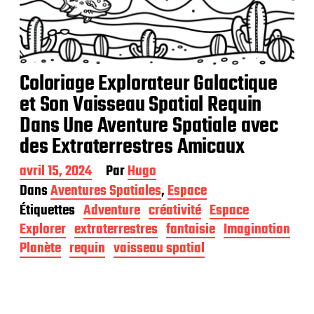
Coloriage Explorateur Galactique
et Son Vaisseau Spatial Requin
Dans Une Aventure Spatiale avec
des Extraterrestres Amicaux
D
avril 15, 2024
Par
Hugo
a
Dans
Aventures Spatiales
,
Espace
t
Étiquettes
Adventure
créativité
Espace
e
d
Explorer
extraterrestres
fantaisie
Imagination
e
Planète
requin
vaisseau spatial
p
u
b
l
i