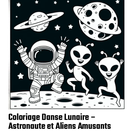
b
l
i
c
a
t
i
o
n
Coloriage Danse Lunaire –
Astronaute et Aliens Amusants