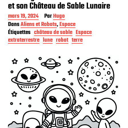
et son Château de Sable Lunaire
D
mars 19, 2024
Par
Hugo
a
Dans
Aliens et Robots
,
Espace
t
Étiquettes
château de sable
Espace
e
d
extraterrestre
lune
robot
terre
e
p
u
b
l
i
c
a
t
i
o
n