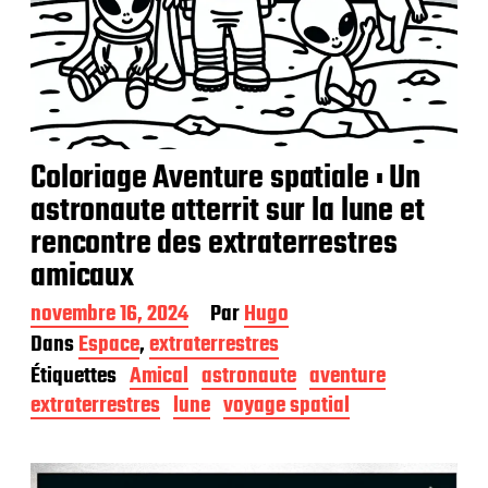
Coloriage Aventure spatiale : Un
astronaute atterrit sur la lune et
rencontre des extraterrestres
amicaux
D
novembre 16, 2024
Par
Hugo
a
Dans
Espace
,
extraterrestres
t
Étiquettes
Amical
astronaute
aventure
e
d
extraterrestres
lune
voyage spatial
e
p
u