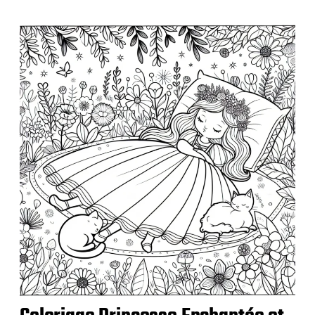
p
u
b
l
i
c
a
t
i
o
n