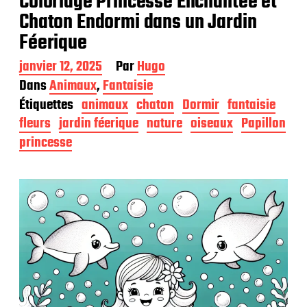
Coloriage Princesse Enchantée et
Chaton Endormi dans un Jardin
Féerique
D
janvier 12, 2025
Par
Hugo
a
Dans
Animaux
,
Fantaisie
t
Étiquettes
animaux
chaton
Dormir
fantaisie
e
d
fleurs
jardin féerique
nature
oiseaux
Papillon
e
princesse
p
u
b
l
i
c
a
t
i
o
n