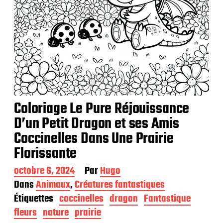
Coloriage Le Pure Réjouissance
D’un Petit Dragon et ses Amis
Coccinelles Dans Une Prairie
Florissante
D
octobre 6, 2024
Par
Hugo
a
Dans
Animaux
,
Créatures fantastiques
t
Étiquettes
coccinelles
dragon
Fantastique
e
d
fleurs
nature
prairie
e