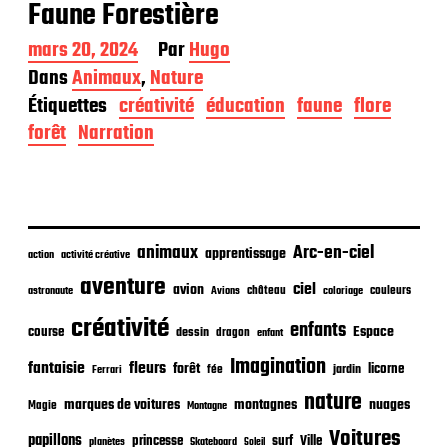
Faune Forestière
D
mars 20, 2024
Par
Hugo
a
Dans
Animaux
,
Nature
t
Étiquettes
créativité
éducation
faune
flore
e
d
forêt
Narration
e
p
u
b
l
i
animaux
Arc-en-ciel
apprentissage
action
activité créative
c
aventure
a
ciel
avion
château
coloriage
couleurs
astronaute
Avions
t
créativité
i
enfants
Espace
course
dessin
dragon
enfant
o
Imagination
n
fantaisie
fleurs
forêt
licorne
jardin
fée
Ferrari
nature
nuages
marques de voitures
montagnes
Magie
Montagne
Voitures
papillons
princesse
surf
Ville
planètes
Skateboard
Soleil