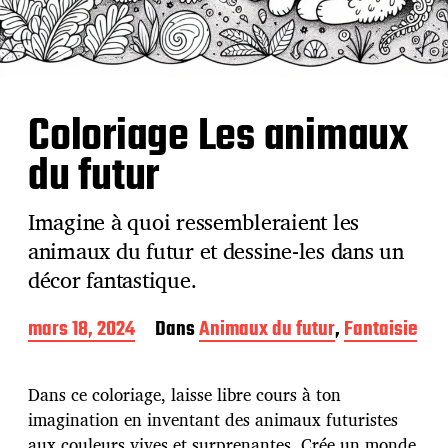
Coloriage Les animaux
du futur
Imagine à quoi ressembleraient les
animaux du futur et dessine-les dans un
décor fantastique.
D
mars 18, 2024
Dans
Animaux du futur
,
Fantaisie
a
t
e
Dans ce coloriage, laisse libre cours à ton
d
imagination en inventant des animaux futuristes
e
aux couleurs vives et surprenantes. Crée un monde