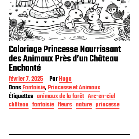
Coloriage Princesse Nourrissant
des Animaux Près d’un Château
Enchanté
D
février 7, 2025
Par
Hugo
a
Dans
Fantaisie
,
Princesse et Animaux
t
Étiquettes
animaux de la forêt
Arc-en-ciel
e
d
château
fantaisie
fleurs
nature
princesse
e
p
u
b
l