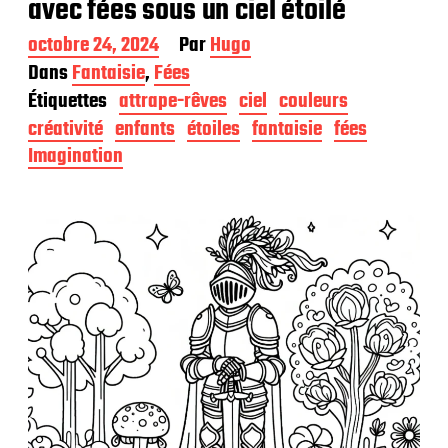
avec fées sous un ciel étoilé
D
octobre 24, 2024
Par
Hugo
a
Dans
Fantaisie
,
Fées
t
Étiquettes
attrape-rêves
ciel
couleurs
e
d
créativité
enfants
étoiles
fantaisie
fées
e
Imagination
p
u
b
l
i
c
a
t
i
o
n