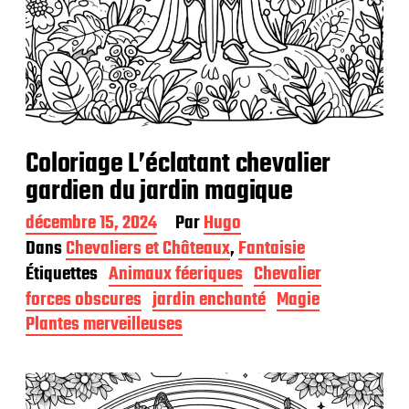
Coloriage L’éclatant chevalier
gardien du jardin magique
D
décembre 15, 2024
Par
Hugo
a
Dans
Chevaliers et Châteaux
,
Fantaisie
t
Étiquettes
Animaux féeriques
Chevalier
e
d
forces obscures
jardin enchanté
Magie
e
Plantes merveilleuses
p
u
b
l
i