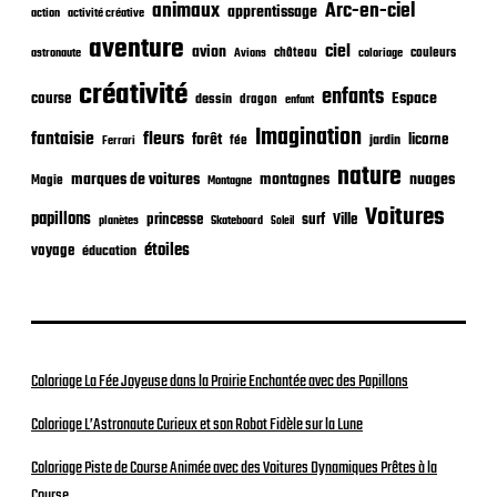
i
animaux
Arc-en-ciel
apprentissage
action
activité créative
c
aventure
a
ciel
avion
château
coloriage
couleurs
astronaute
Avions
t
créativité
i
enfants
Espace
course
dessin
dragon
enfant
o
Imagination
n
fantaisie
fleurs
forêt
licorne
jardin
fée
Ferrari
nature
nuages
marques de voitures
montagnes
Magie
Montagne
Voitures
papillons
princesse
surf
Ville
planètes
Skateboard
Soleil
étoiles
voyage
éducation
Coloriage La Fée Joyeuse dans la Prairie Enchantée avec des Papillons
Coloriage L’Astronaute Curieux et son Robot Fidèle sur la Lune
Coloriage Piste de Course Animée avec des Voitures Dynamiques Prêtes à la
Course