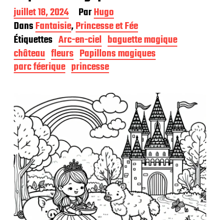
D
juillet 18, 2024
Par
Hugo
a
Dans
Fantaisie
,
Princesse et Fée
t
Étiquettes
Arc-en-ciel
baguette magique
e
d
château
fleurs
Papillons magiques
e
parc féerique
princesse
p
u
b
l
i
c
a
t
i
o
n