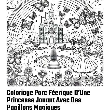
c
a
t
i
o
n
Coloriage Parc Féerique D’Une
Princesse Jouant Avec Des
Papillons Magiques