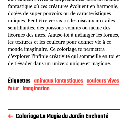
p
u
fantastique où ces créatures évoluent en harmonie,
b
dotées de super pouvoirs ou de caractéristiques
l
uniques. Peut-être verras-tu des oiseaux aux ailes
i
scintillantes, des poissons volants ou même des
c
a
licornes des mers. Amuse-toi à mélanger les formes,
t
les textures et les couleurs pour donner vie à ce
i
monde imaginaire. Ce coloriage te permettra
o
d’explorer l’infinie créativité qui sommeille en toi et
n
de t’évader dans un univers unique et magique.
Étiquettes
animaux fantastiques
couleurs vives
futur
Imagination
Coloriage La Magie du Jardin Enchanté