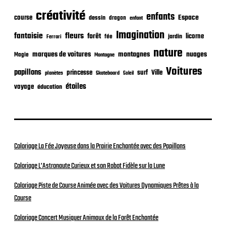
t
créativité
i
enfants
Espace
course
dessin
dragon
enfant
o
Imagination
n
fantaisie
fleurs
forêt
licorne
jardin
fée
Ferrari
nature
nuages
marques de voitures
montagnes
Magie
Montagne
Voitures
papillons
princesse
surf
Ville
planètes
Skateboard
Soleil
étoiles
voyage
éducation
Coloriage La Fée Joyeuse dans la Prairie Enchantée avec des Papillons
Coloriage L’Astronaute Curieux et son Robot Fidèle sur la Lune
Coloriage Piste de Course Animée avec des Voitures Dynamiques Prêtes à la
Course
Coloriage Concert Musiquer Animaux de la Forêt Enchantée