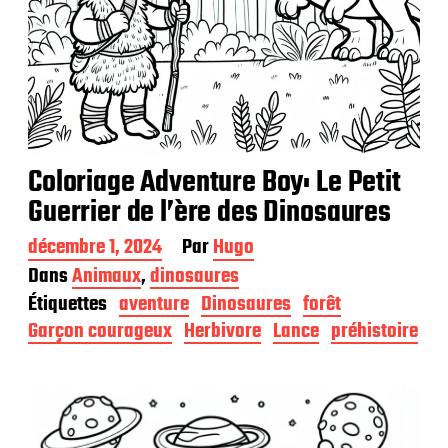
Coloriage Adventure Boy: Le Petit
Guerrier de l’ère des Dinosaures
D
décembre 1, 2024
Par
Hugo
a
Dans
Animaux
,
dinosaures
t
Étiquettes
aventure
Dinosaures
forêt
e
d
Garçon courageux
Herbivore
Lance
préhistoire
e
p
u
b
l
i