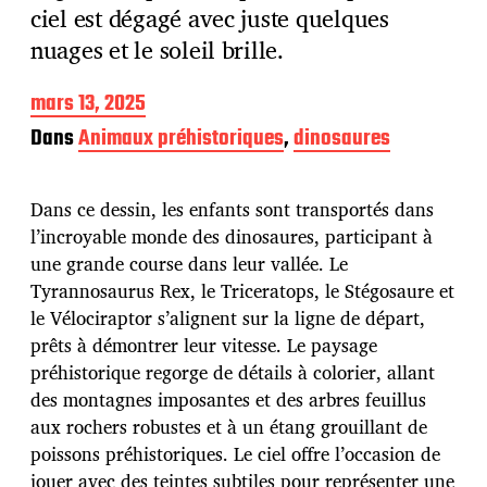
ciel est dégagé avec juste quelques
nuages et le soleil brille.
D
mars 13, 2025
a
Dans
Animaux préhistoriques
,
dinosaures
t
e
d
Dans ce dessin, les enfants sont transportés dans
e
p
l’incroyable monde des dinosaures, participant à
u
une grande course dans leur vallée. Le
b
Tyrannosaurus Rex, le Triceratops, le Stégosaure et
l
le Vélociraptor s’alignent sur la ligne de départ,
i
c
prêts à démontrer leur vitesse. Le paysage
a
préhistorique regorge de détails à colorier, allant
t
des montagnes imposantes et des arbres feuillus
i
aux rochers robustes et à un étang grouillant de
o
n
poissons préhistoriques. Le ciel offre l’occasion de
jouer avec des teintes subtiles pour représenter une