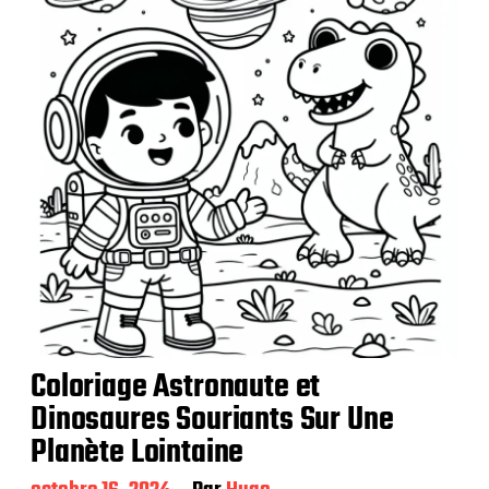
c
a
t
i
o
n
Coloriage Astronaute et
Dinosaures Souriants Sur Une
Planète Lointaine