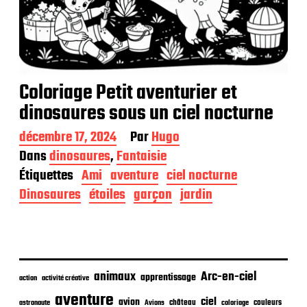
Coloriage Petit aventurier et
dinosaures sous un ciel nocturne
D
décembre 17, 2024
Par
Hugo
a
Dans
dinosaures
,
Fantaisie
t
Étiquettes
Ami
aventure
ciel nocturne
e
d
Dinosaures
étoiles
garçon
jardin
e
p
u
b
l
i
animaux
Arc-en-ciel
apprentissage
action
activité créative
c
aventure
a
ciel
avion
château
coloriage
couleurs
astronaute
Avions