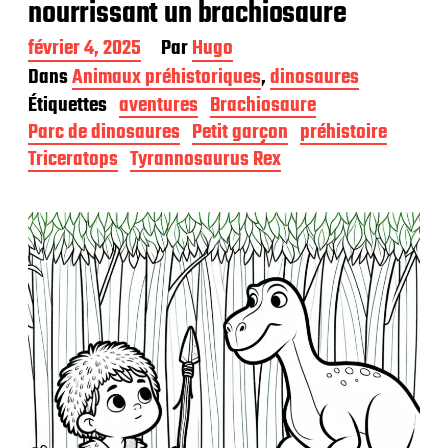
nourrissant un brachiosaure
D
février 4, 2025
Par
Hugo
a
Dans
Animaux préhistoriques
,
dinosaures
t
Étiquettes
aventures
Brachiosaure
e
d
Parc de dinosaures
Petit garçon
préhistoire
e
Triceratops
Tyrannosaurus Rex
p
u
b
l
i
c
a
t
i
o
n