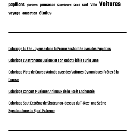
Voitures
papillons
princesse
surf
Ville
planètes
Skateboard
Soleil
étoiles
voyage
éducation
Coloriage La Fée Joyeuse dans la Prairie Enchantée avec des Papillons
Coloriage L’Astronaute Curieux et son Robot Fidèle sur la Lune
Coloriage Piste de Course Animée avec des Voitures Dynamiques Prêtes à la
Course
Coloriage Concert Musiquer Animaux de la Forêt Enchantée
Coloriage Saut Extrême de Skateur au-dessus du T-Rex : une Scène
Spectaculaire du Sport Extreme