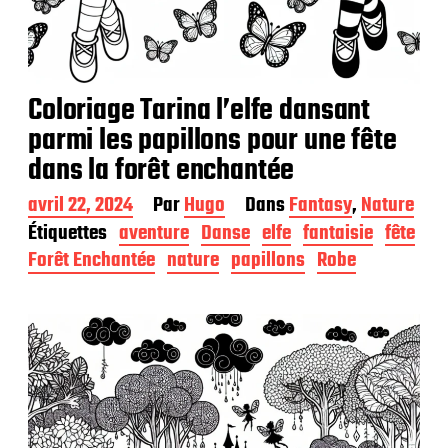
Coloriage Tarina l’elfe dansant
parmi les papillons pour une fête
dans la forêt enchantée
D
avril 22, 2024
Par
Hugo
Dans
Fantasy
,
Nature
a
Étiquettes
aventure
Danse
elfe
fantaisie
fête
t
Forêt Enchantée
nature
papillons
Robe
e
d
e
p
u
b
l
i
c
a