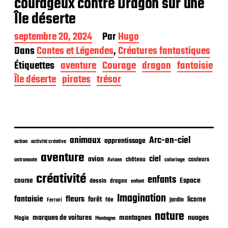
courageux contre Dragon sur une
Île déserte
D
septembre 20, 2024
Par
Hugo
a
Dans
Contes et Légendes
,
Créatures fantastiques
t
Étiquettes
aventure
Courage
dragon
fantaisie
e
d
Île déserte
pirates
trésor
e
p
u
b
l
i
animaux
Arc-en-ciel
apprentissage
action
activité créative
c
aventure
a
ciel
avion
château
coloriage
couleurs
astronaute
Avions
t
créativité
i
enfants
Espace
course
dessin
dragon
enfant
o
Imagination
n
fantaisie
fleurs
forêt
licorne
jardin
fée
Ferrari
nature
nuages
marques de voitures
montagnes
Magie
Montagne