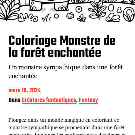
Coloriage Monstre de
la forêt enchantée
Un monstre sympathique dans une forêt
enchantée
D
mars 18, 2024
a
Dans
Créatures fantastiques
,
Fantasy
t
e
d
Plongez dans un monde magique en coloriant ce
e
p
monstre sympathique se promenant dans une forêt
u
enchantée. Imaginez les couleurs vives des fleurs et