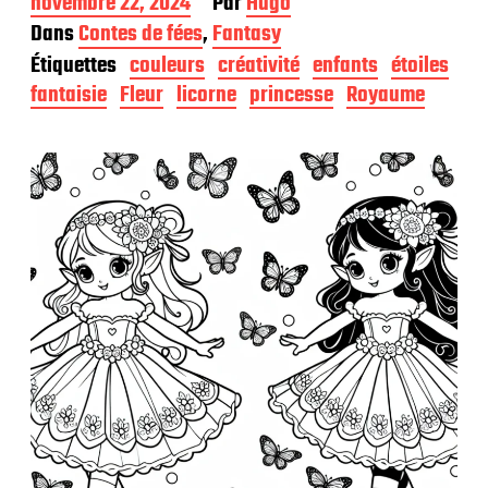
D
novembre 22, 2024
Par
Hugo
a
Dans
Contes de fées
,
Fantasy
t
Étiquettes
couleurs
créativité
enfants
étoiles
e
d
fantaisie
Fleur
licorne
princesse
Royaume
e
p
u
b
l
i
c
a
t
i
o
n