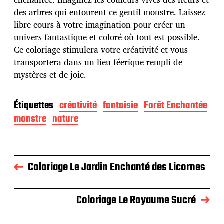
b
des arbres qui entourent ce gentil monstre. Laissez
l
libre cours à votre imagination pour créer un
i
c
univers fantastique et coloré où tout est possible.
a
Ce coloriage stimulera votre créativité et vous
t
transportera dans un lieu féerique rempli de
i
mystères et de joie.
o
n
Étiquettes
créativité
fantaisie
Forêt Enchantée
monstre
nature
Coloriage Le Jardin Enchanté des Licornes
Coloriage Le Royaume Sucré