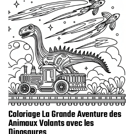
i
c
a
t
i
o
n
Coloriage La Grande Aventure des
Animaux Volants avec les
Dinosaures