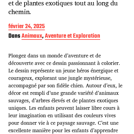
et de plantes exotiques tout au long du
chemin.
D
février 24, 2025
a
Dans
Animaux
,
Aventure et Exploration
t
e
d
Plongez dans un monde d’aventure et de
e
p
découverte avec ce dessin passionnant à colorier.
u
Le dessin représente un jeune héros énergique et
b
courageux, explorant une jungle mystérieuse,
l
accompagné par son fidèle chien. Autour d’eux, le
i
c
décor est rempli d’une grande variété d’animaux
a
sauvages, d’arbres élevés et de plantes exotiques
t
uniques. Les enfants peuvent laisser libre cours à
i
leur imagination en utilisant des couleurs vives
o
n
pour donner vie à ce paysage sauvage. C’est une
excellente manière pour les enfants d’apprendre