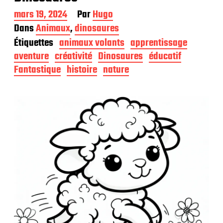
D
mars 19, 2024
Par
Hugo
a
Dans
Animaux
,
dinosaures
t
Étiquettes
animaux volants
apprentissage
e
d
aventure
créativité
Dinosaures
éducatif
e
Fantastique
histoire
nature
p
u
b
l
i
c
a
t
i
o
n