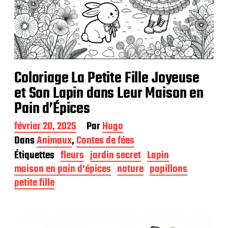
Coloriage La Petite Fille Joyeuse
et Son Lapin dans Leur Maison en
Pain d’Épices
D
février 20, 2025
Par
Hugo
a
Dans
Animaux
,
Contes de fées
t
Étiquettes
fleurs
jardin secret
Lapin
e
d
maison en pain d'épices
nature
papillons
e
petite fille
p
u
b
l