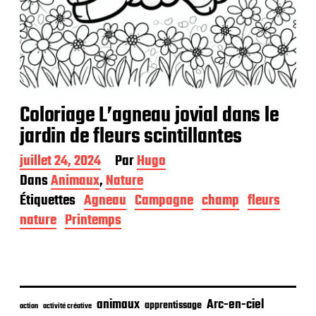
Coloriage L’agneau jovial dans le
jardin de fleurs scintillantes
D
juillet 24, 2024
Par
Hugo
a
Dans
Animaux
,
Nature
t
Étiquettes
Agneau
Campagne
champ
fleurs
e
d
nature
Printemps
e
p
u
b
l
i
animaux
Arc-en-ciel
apprentissage
action
activité créative