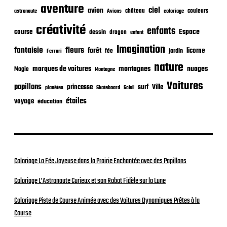
c
aventure
a
ciel
avion
château
coloriage
couleurs
astronaute
Avions
t
créativité
i
enfants
Espace
course
dessin
dragon
enfant
o
Imagination
n
fantaisie
fleurs
forêt
licorne
jardin
fée
Ferrari
nature
nuages
marques de voitures
montagnes
Magie
Montagne
Voitures
papillons
princesse
surf
Ville
planètes
Skateboard
Soleil
étoiles
voyage
éducation
Coloriage La Fée Joyeuse dans la Prairie Enchantée avec des Papillons
Coloriage L’Astronaute Curieux et son Robot Fidèle sur la Lune
Coloriage Piste de Course Animée avec des Voitures Dynamiques Prêtes à la
Course