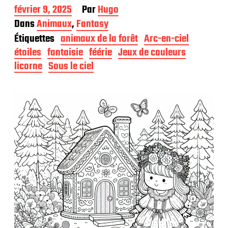
D
février 9, 2025
Par
Hugo
a
Dans
Animaux
,
Fantasy
t
Étiquettes
animaux de la forêt
Arc-en-ciel
e
d
étoiles
fantaisie
féérie
Jeux de couleurs
e
licorne
Sous le ciel
p
u
b
l
i
c
a
t
i
o
n