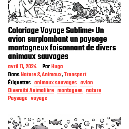
Coloriage Voyage Sublime: Un
avion surplombant un paysage
montagneux foisonnant de divers
animaux sauvages
D
avril 11, 2024
Par
Hugo
a
Dans
Nature & Animaux
,
Transport
t
Étiquettes
animaux sauvages
avion
e
d
Diversité Animalière
montagnes
nature
e
Paysage
voyage
p
u
b
l
i