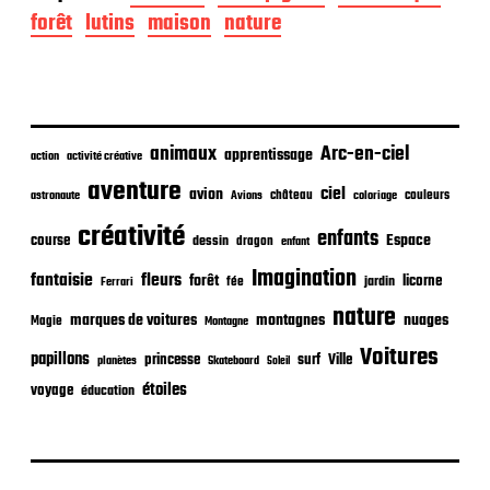
d
forêt
lutins
maison
nature
e
p
u
b
l
i
animaux
Arc-en-ciel
apprentissage
action
activité créative
c
aventure
a
ciel
avion
château
coloriage
couleurs
astronaute
Avions
t
créativité
i
enfants
Espace
course
dessin
dragon
enfant
o
Imagination
n
fantaisie
fleurs
forêt
licorne
jardin
fée
Ferrari
nature
nuages
marques de voitures
montagnes
Magie
Montagne
Voitures
papillons
princesse
surf
Ville
planètes
Skateboard
Soleil
étoiles
voyage
éducation