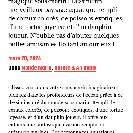
magique sous-marin ! Dessine un
merveilleux paysage aquatique rempli
de coraux colorés, de poissons exotiques,
d’une tortue joyeuse et d’un dauphin
joueur. N’oublie pas d’ajouter quelques
bulles amusantes flottant autour eux !
D
mars 28, 2024
a
Dans
Monde marin
,
Nature & Animaux
t
e
d
Glissez-vous dans votre sous-marin imaginaire et
e
p
plongez dans les profondeurs de l’océan grâce à ce
u
dessin inspiré du monde sous-marin. Rempli de
b
coraux colorés, de poissons exotiques, d’une tortue
l
joyeuse, et d’un dauphin joueur, il offre aux
i
c
enfants une fantastique évasion remplie de
a
créatures marines. Ces personnages aquatiques