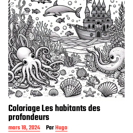
c
a
t
i
o
n
Coloriage Les habitants des
profondeurs
D
mars 18, 2024
Par
Hugo