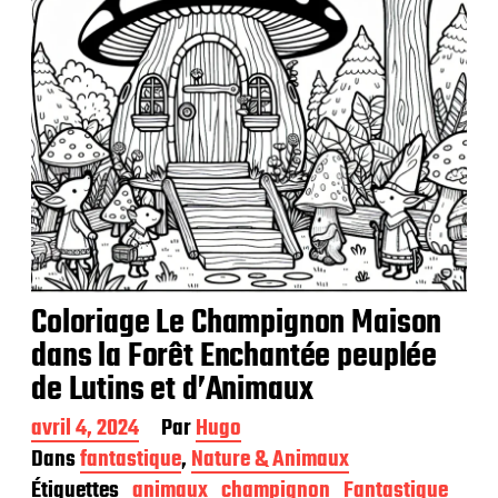
i
o
n
Coloriage Le Champignon Maison
dans la Forêt Enchantée peuplée
de Lutins et d’Animaux
D
avril 4, 2024
Par
Hugo
a
Dans
fantastique
,
Nature & Animaux
t
Étiquettes
animaux
champignon
Fantastique
e