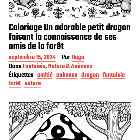
Coloriage Un adorable petit dragon
faisant la connaissance de ses
amis de la forêt
D
septembre 15, 2024
Par
Hugo
a
Dans
Fantaisie
,
Nature & Animaux
t
Étiquettes
amitié
animaux
dragon
fantaisie
e
d
forêt
nature
e
p
u
b
l
i
c
a
t