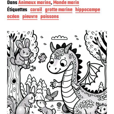
a
Dans
Animaux marins
,
Monde marin
t
Étiquettes
corail
grotte marine
hippocampe
e
d
océan
pieuvre
poissons
e
p
u
b
l
i
c
a
t
i
o
n