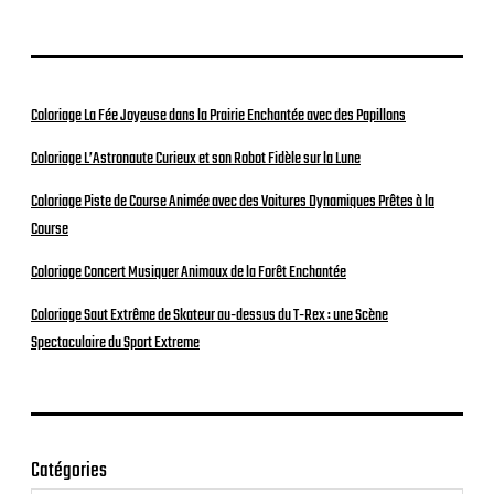
Coloriage La Fée Joyeuse dans la Prairie Enchantée avec des Papillons
Coloriage L’Astronaute Curieux et son Robot Fidèle sur la Lune
Coloriage Piste de Course Animée avec des Voitures Dynamiques Prêtes à la
Course
Coloriage Concert Musiquer Animaux de la Forêt Enchantée
Coloriage Saut Extrême de Skateur au-dessus du T-Rex : une Scène
Spectaculaire du Sport Extreme
Catégories