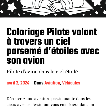
Coloriage Pilote volant
à travers un ciel
parsemé d’étoiles avec
son avion
Pilote d’avion dans le ciel étoilé
D
avril 2, 2024
Dans
Aviation
,
Véhicules
a
t
e
Découvrez une aventure passionnante dans les
d
cieux avec ce dessin qui vous emmènera dans un