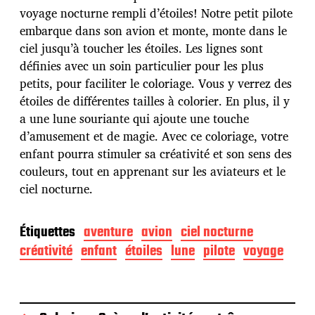
e
voyage nocturne rempli d’étoiles! Notre petit pilote
p
u
embarque dans son avion et monte, monte dans le
b
ciel jusqu’à toucher les étoiles. Les lignes sont
l
définies avec un soin particulier pour les plus
i
petits, pour faciliter le coloriage. Vous y verrez des
c
a
étoiles de différentes tailles à colorier. En plus, il y
t
a une lune souriante qui ajoute une touche
i
d’amusement et de magie. Avec ce coloriage, votre
o
enfant pourra stimuler sa créativité et son sens des
n
couleurs, tout en apprenant sur les aviateurs et le
ciel nocturne.
Étiquettes
aventure
avion
ciel nocturne
créativité
enfant
étoiles
lune
pilote
voyage