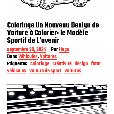
Coloriage Un Nouveau Design de
Voiture à Colorier: le Modèle
Sportif de L’avenir
D
septembre 28, 2024
Par
Hugo
a
Dans
Véhicules
,
Voitures
t
Étiquettes
coloriage
créativité
design
futur
e
d
véhicules
Voiture de sport
Voitures
e
p
u
b
l
i
c
a