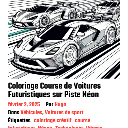
t
i
o
n
Coloriage Course de Voitures
Futuristiques sur Piste Néon
D
février 2, 2025
Par
Hugo
a
Dans
Véhicules
,
Voitures de sport
t
Étiquettes
coloriage créatif
course
e
d