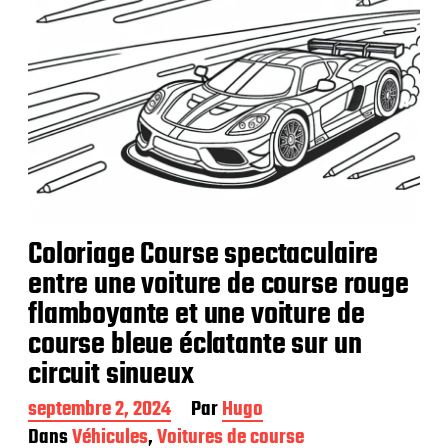
n
Coloriage Course spectaculaire
entre une voiture de course rouge
flamboyante et une voiture de
course bleue éclatante sur un
circuit sinueux
D
septembre 2, 2024
Par
Hugo
a
Dans
Véhicules
,
Voitures de course