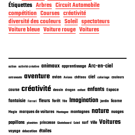
t
Étiquettes
Arbres
Circuit Automobile
e
d
compétition
Courses
créativité
e
diversité des couleurs
Soleil
spectateurs
p
Voiture bleue
Voiture rouge
Voitures
u
b
l
i
c
a
animaux
Arc-en-ciel
t
apprentissage
action
activité créative
i
aventure
ciel
avion
o
château
coloriage
couleurs
astronaute
Avions
n
créativité
enfants
Espace
course
dessin
dragon
enfant
Imagination
fantaisie
fleurs
forêt
licorne
jardin
fée
Ferrari
nature
nuages
marques de voitures
montagnes
Magie
Montagne
Voitures
papillons
princesse
surf
Ville
planètes
Skateboard
Soleil
étoiles
voyage
éducation