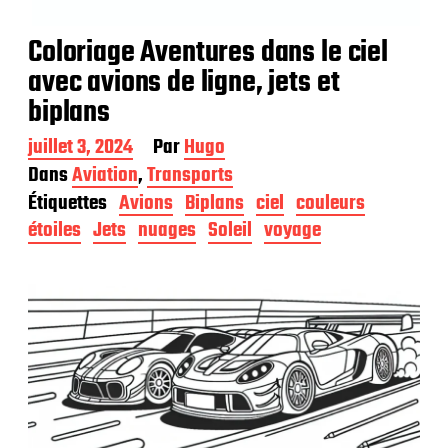
Coloriage Aventures dans le ciel
avec avions de ligne, jets et
biplans
D
juillet 3, 2024
Par
Hugo
a
Dans
Aviation
,
Transports
t
Étiquettes
Avions
Biplans
ciel
couleurs
e
d
étoiles
Jets
nuages
Soleil
voyage
e
p
u
b
l
i
c
a
t
i
o