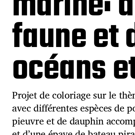
marine: d
faune et 
océans et
Projet de coloriage sur le th
avec différentes espèces de p
pieuvre et de dauphin accom
et d’une épave de bateau pira