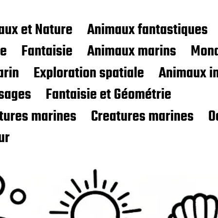
aux et Nature
Animaux fantastiques
ce
Fantaisie
Animaux marins
Mond
rin
Exploration spatiale
Animaux i
sages
Fantaisie et Géométrie
atures marines
Creatures marines
O
ur