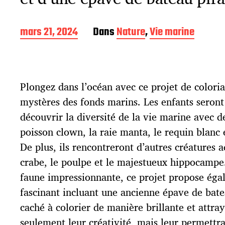
D
mars 21, 2024
Dans
Nature
,
Vie marine
a
t
e
d
Plongez dans l’océan avec ce projet de coloria
e
p
mystères des fonds marins. Les enfants seront
u
découvrir la diversité de la vie marine avec de
b
l
poisson clown, la raie manta, le requin blanc 
i
De plus, ils rencontreront d’autres créatures
c
crabe, le poulpe et le majestueux hippocampe.
a
t
faune impressionnante, ce projet propose éga
i
fascinant incluant une ancienne épave de bate
o
caché à colorier de manière brillante et attra
n
seulement leur créativité, mais leur permettr