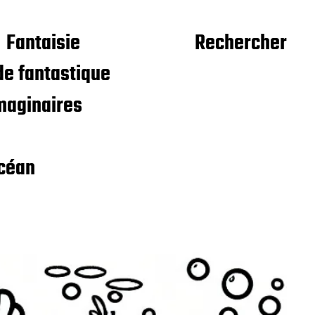
Fantaisie
Rechercher
e fantastique
maginaires
céan