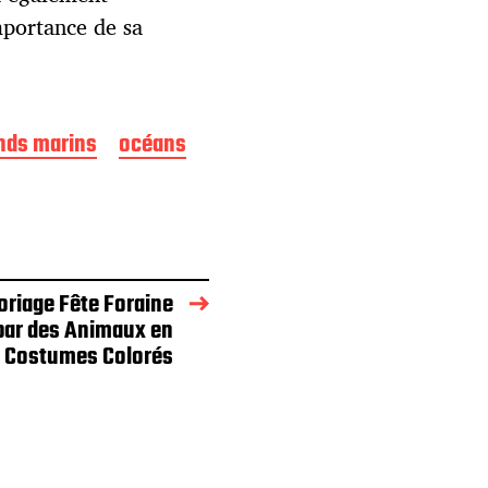
mportance de sa
nds marins
océans
oriage Fête Foraine
par des Animaux en
Costumes Colorés