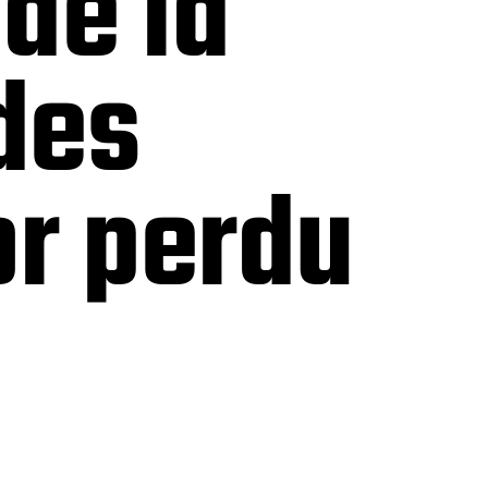
de la
 des
or perdu