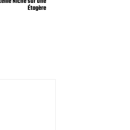
eille Niché sur une
Étagère