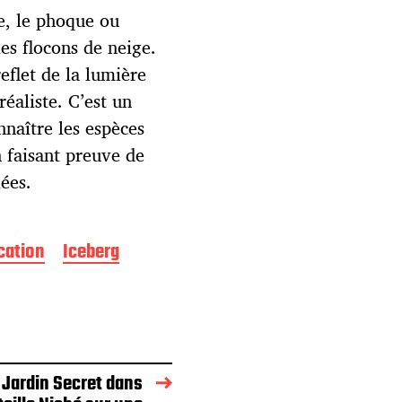
re, le phoque ou
les flocons de neige.
reflet de la lumière
réaliste. C’est un
naître les espèces
n faisant preuve de
iées.
cation
Iceberg
 Jardin Secret dans