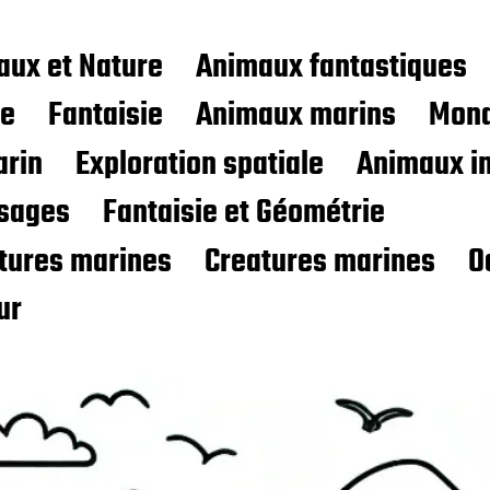
aux et Nature
Animaux fantastiques
ce
Fantaisie
Animaux marins
Mond
rin
Exploration spatiale
Animaux i
sages
Fantaisie et Géométrie
atures marines
Creatures marines
O
ur