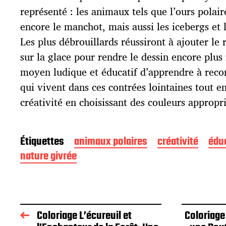
u
représenté : les animaux tels que l’ours polai
b
l
encore le manchot, mais aussi les icebergs et 
i
Les plus débrouillards réussiront à ajouter le 
c
sur la glace pour rendre le dessin encore plus 
a
t
moyen ludique et éducatif d’apprendre à recon
i
qui vivent dans ces contrées lointaines tout e
o
créativité en choisissant des couleurs appropr
n
Étiquettes
animaux polaires
créativité
édu
nature givrée
Coloriage L’écureuil et
Coloriage