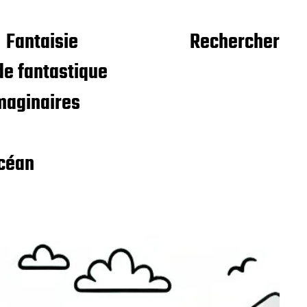
Fantaisie
Rechercher
e fantastique
maginaires
céan