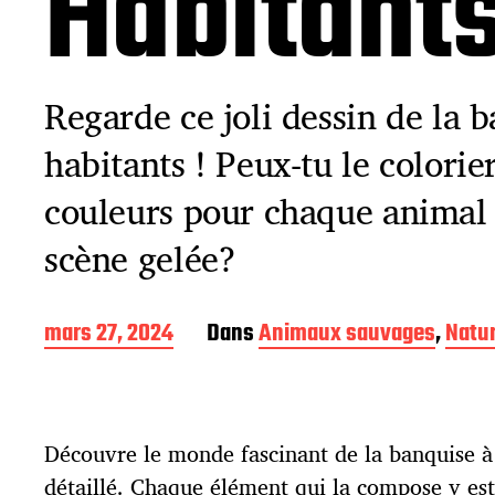
Habitant
Regarde ce joli dessin de la 
habitants ! Peux-tu le colorie
couleurs pour chaque animal 
scène gelée?
D
mars 27, 2024
Dans
Animaux sauvages
,
Natu
a
t
e
d
Découvre le monde fascinant de la banquise à 
e
p
détaillé. Chaque élément qui la compose y es