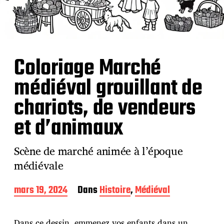
Coloriage Marché
médiéval grouillant de
chariots, de vendeurs
et d’animaux
Scène de marché animée à l’époque
médiévale
D
mars 19, 2024
Dans
Histoire
,
Médiéval
a
t
e
Dans ce dessin, emmenez vos enfants dans un