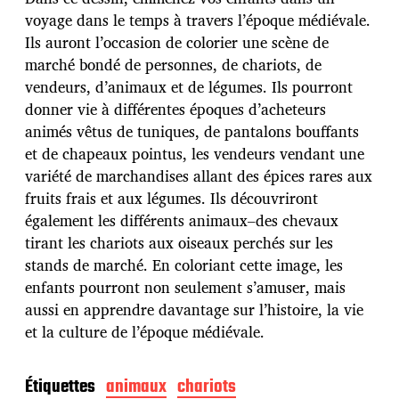
d
voyage dans le temps à travers l’époque médiévale.
e
Ils auront l’occasion de colorier une scène de
p
u
marché bondé de personnes, de chariots, de
b
vendeurs, d’animaux et de légumes. Ils pourront
l
donner vie à différentes époques d’acheteurs
i
animés vêtus de tuniques, de pantalons bouffants
c
a
et de chapeaux pointus, les vendeurs vendant une
t
variété de marchandises allant des épices rares aux
i
fruits frais et aux légumes. Ils découvriront
o
également les différents animaux–des chevaux
n
tirant les chariots aux oiseaux perchés sur les
stands de marché. En coloriant cette image, les
enfants pourront non seulement s’amuser, mais
aussi en apprendre davantage sur l’histoire, la vie
et la culture de l’époque médiévale.
Étiquettes
animaux
chariots