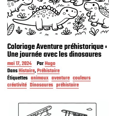
Coloriage Aventure préhistorique :
Une journée avec les dinosaures
D
mai 17, 2024
Par
Hugo
a
Dans
Histoire
,
Préhistoire
t
Étiquettes
animaux
aventure
couleurs
e
d
créativité
Dinosaures
préhistoire
e
p
u
b
l
i