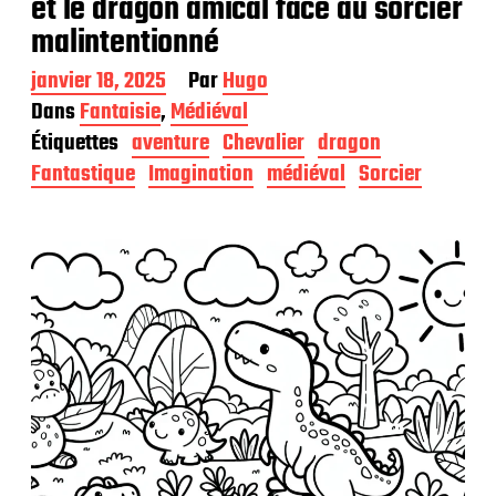
et le dragon amical face au sorcier
malintentionné
D
janvier 18, 2025
Par
Hugo
a
Dans
Fantaisie
,
Médiéval
t
Étiquettes
aventure
Chevalier
dragon
e
d
Fantastique
Imagination
médiéval
Sorcier
e
p
u
b
l
i
c
a
t
i
o
n