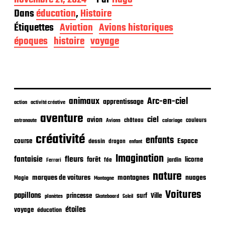
a
Dans
éducation
,
Histoire
t
Étiquettes
Aviation
Avions historiques
e
d
époques
histoire
voyage
e
p
u
b
l
i
animaux
Arc-en-ciel
apprentissage
action
activité créative
c
aventure
a
ciel
avion
château
coloriage
couleurs
astronaute
Avions
t
créativité
i
enfants
Espace
course
dessin
dragon
enfant
o
Imagination
n
fantaisie
fleurs
forêt
licorne
jardin
fée
Ferrari
nature
nuages
marques de voitures
montagnes
Magie
Montagne
Voitures
papillons
princesse
surf
Ville
planètes
Skateboard
Soleil
étoiles
voyage
éducation