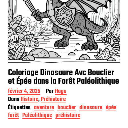
Coloriage Dinosaure Avc Bouclier
et Épée dans la Forêt Paléolithique
D
février 4, 2025
Par
Hugo
a
Dans
Histoire
,
Préhistoire
t
Étiquettes
aventure
bouclier
dinosaure
épée
e
d
forêt
Paléolithique
préhistoire
e
p