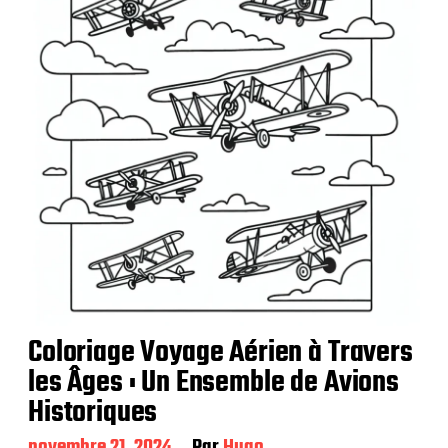
c
a
t
i
o
n
Coloriage Voyage Aérien à Travers
les Âges : Un Ensemble de Avions
Historiques
D
novembre 21, 2024
Par
Hugo