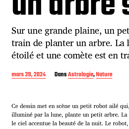
un arbre s
Sur une grande plaine, un peti
train de planter un arbre. La l
étoilé et une comète est en tr
D
mars 29, 2024
Dans
Astrologie
,
Nature
a
t
e
d
Ce dessin met en scène un petit robot ailé qui,
e
p
illuminé par la lune, plante un petit arbre. L
u
le ciel accentue la beauté de la nuit. Le robot
b