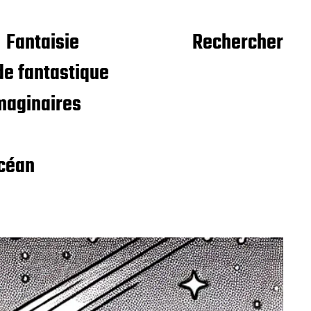
Fantaisie
Rechercher
e fantastique
maginaires
céan