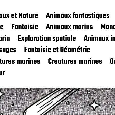
aux et Nature
Animaux fantastiques
ce
Fantaisie
Animaux marins
Mond
rin
Exploration spatiale
Animaux i
sages
Fantaisie et Géométrie
atures marines
Creatures marines
O
ur