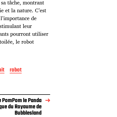
r sa tâche, montrant
e et la nature. C’est
 l’importance de
stimulant leur
nts pourront utiliser
oilée, le robot
it
robot
e PomPom le Panda
que du Royaume de
Bubblesland