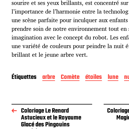
l
sourire et ses yeux brillants, est concentré su
i
l’importance de l’harmonie entre la technologi
c
une scène parfaite pour inculquer aux enfants
a
t
prendre soin de notre environnement tout en 
i
imagination avec le concept du robot. Les enfa
o
une variété de couleurs pour peindre la nuit ét
n
brillant et le jeune arbre vert.
Étiquettes
arbre
Comète
étoiles
lune
nu
Coloriage Le Renard
Coloriag
Astucieux et le Royaume
Magi
Glacé des Pingouins