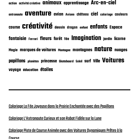
animaux
Arc-en-ciel
apprentissage
action
activité créative
a
t
aventure
ciel
avion
château
coloriage
couleurs
astronaute
Avions
i
o
créativité
enfants
Espace
course
dessin
dragon
enfant
n
Imagination
fantaisie
fleurs
forêt
licorne
jardin
fée
Ferrari
nature
nuages
marques de voitures
montagnes
Magie
Montagne
Voitures
papillons
princesse
surf
Ville
planètes
Skateboard
Soleil
étoiles
voyage
éducation
Coloriage La Fée Joyeuse dans la Prairie Enchantée avec des Papillons
Coloriage L’Astronaute Curieux et son Robot Fidèle sur la Lune
Coloriage Piste de Course Animée avec des Voitures Dynamiques Prêtes à la
Course