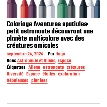
Coloriage Aventures spatiales:
petit astronaute découvrant une
planète multicolore avec des
créatures amicales
D
septembre 24, 2024
Par
Hugo
a
Dans
Astronaute et Aliens
,
Espace
t
Étiquettes
Aliens
astronaute
créatures
e
d
Diversité
Espace
étoiles
exploration
e
Nébuleuses
planètes
p
u
b
l
i
c