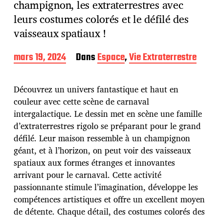
champignon, les extraterrestres avec
leurs costumes colorés et le défilé des
vaisseaux spatiaux !
D
mars 19, 2024
Dans
Espace
,
Vie Extraterrestre
a
t
e
Découvrez un univers fantastique et haut en
d
couleur avec cette scène de carnaval
e
intergalactique. Le dessin met en scène une famille
p
u
d’extraterrestres rigolo se préparant pour le grand
b
défilé. Leur maison ressemble à un champignon
l
géant, et à l’horizon, on peut voir des vaisseaux
i
spatiaux aux formes étranges et innovantes
c
a
arrivant pour le carnaval. Cette activité
t
passionnante stimule l’imagination, développe les
i
compétences artistiques et offre un excellent moyen
o
de détente. Chaque détail, des costumes colorés des
n