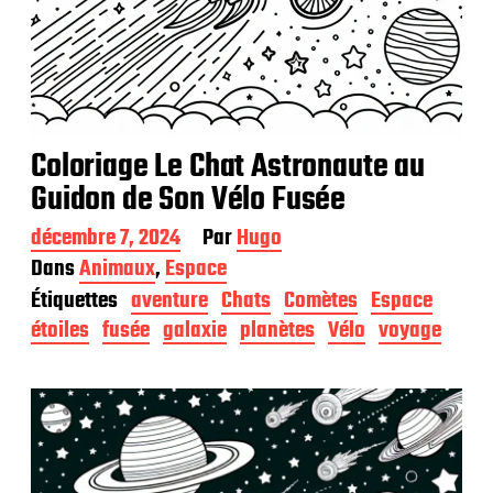
Coloriage Le Chat Astronaute au
Guidon de Son Vélo Fusée
D
décembre 7, 2024
Par
Hugo
a
Dans
Animaux
,
Espace
t
Étiquettes
aventure
Chats
Comètes
Espace
e
d
étoiles
fusée
galaxie
planètes
Vélo
voyage
e
p
u
b
l
i
c