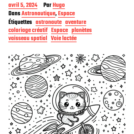
D
avril 5, 2024
Par
Hugo
a
Dans
Astronautique
,
Espace
t
Étiquettes
astronaute
aventure
e
d
coloriage créatif
Espace
planètes
e
vaisseau spatial
Voie lactée
p
u
b
l
i
c
a
t
i
o
n