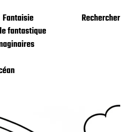
Fantaisie
Rechercher
e fantastique
maginaires
céan