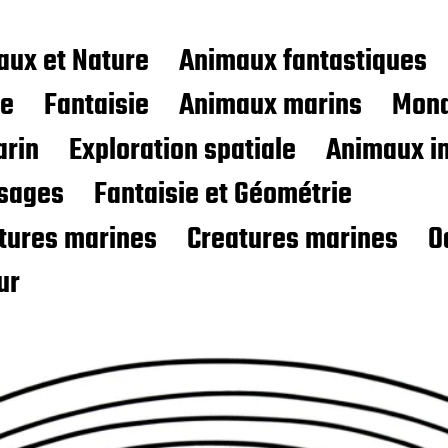
aux et Nature
Animaux fantastiques
ce
Fantaisie
Animaux marins
Mond
rin
Exploration spatiale
Animaux i
sages
Fantaisie et Géométrie
atures marines
Creatures marines
O
ur