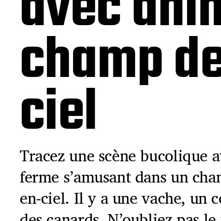
avec anim
champ de 
ciel
Tracez une scène bucolique a
ferme s’amusant dans un cham
en-ciel. Il y a une vache, un 
des canards. N’oubliez pas le