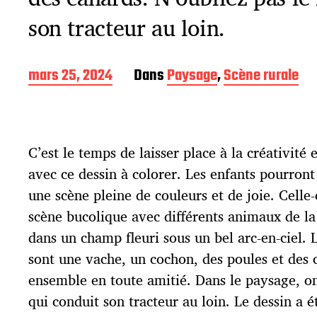
son tracteur au loin.
D
mars 25, 2024
Dans
Paysage
,
Scène rurale
a
t
e
d
C’est le temps de laisser place à la créativité 
e
p
avec ce dessin à colorer. Les enfants pourront
u
une scène pleine de couleurs et de joie. Celle
b
l
scène bucolique avec différents animaux de l
i
dans un champ fleuri sous un bel arc-en-ciel.
c
sont une vache, un cochon, des poules et des 
a
t
ensemble en toute amitié. Dans le paysage, on
i
qui conduit son tracteur au loin. Le dessin a 
o