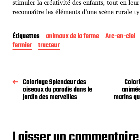
stimuler la créativité des enfants, tout en leu
n
reconnaître les éléments d’une scène rurale t
Étiquettes
animaux de la ferme
Arc-en-ciel
fermier
tracteur
Coloriage Splendeur des
Color
oiseaux du paradis dans le
animée
jardin des merveilles
marins qui
Laisser un commentaire