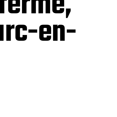
 ferme,
arc-en-